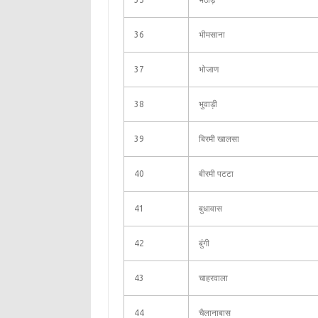
36
भीमसाना
37
भोजाण
38
भुवाड़ी
39
बिरमी खालसा
40
बीरमी पटटा
41
बुधावास
42
बुंगी
43
चाहरवाला
44
चैलानाबास