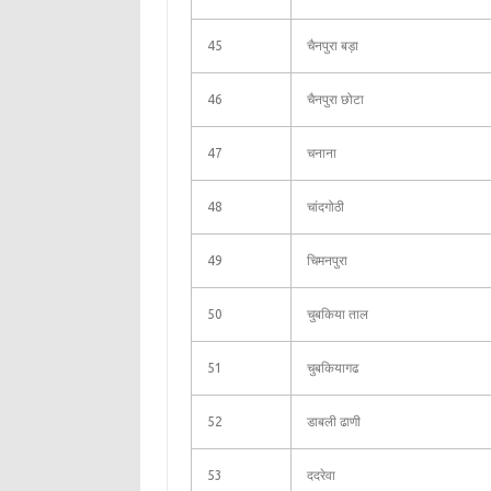
45
चैनपुरा बड़ा
46
चैनपुरा छोटा
47
चनाना
48
चांदगोठी
49
चिमनपुरा
50
चुबकिया ताल
51
चुबकियागढ
52
डाबली ढाणी
53
ददरेवा