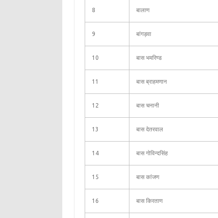
8
बालाण
9
बांगड़वा
10
बास भमरिण्ड
11
बास ब्राहमणान
12
बास चनानी
13
बास देतरवाल
14
बास गोविन्दसिंह
15
बास कांजण
16
बास किरताण