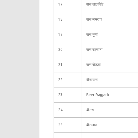
17
बास लालसिंह
18
बास मामराज
19
बास मुन्दी
20
बास रड़साना
21
बास सेऊवा
22
बींजांवास
23
Beer Rajgarh
24
बीराण
25
बीसलाण