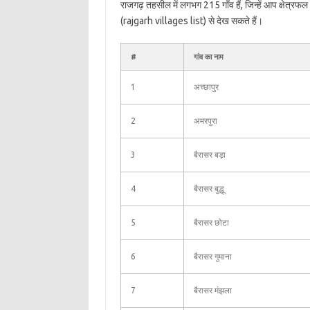
राजगढ़ तहसील में लगभग 215 गाँव हैं, जिन्हें आप क्षेत्र
(rajgarh villages list) से देख सकते हैं।
#
गांव का नाम
1
अच्छापुर
2
अमरपुरा
3
बैरासर बड़ा
4
बैरासर बुद्धू
5
बैरासर छोटा
6
बैरासर गुमाना
7
बैरासर मंझला