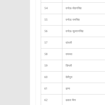
54
दन्देऊ मोहनसिंह
55
दन्देऊ रामसिंह
56
दन्देऊ सुल्तानसिंह
57
दांतली
58
दयावठ
59
डिंगली
60
देवीपुरा
61
ढाणा
62
ढडाल चैना