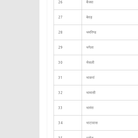
26
बैजवा
27
बेवड़
28
भमरिण्ड
29
भगेला
30
भैसली
31
भाकरां
32
भामासी
33
भामंरा
34
भाटावास
35
भठोड़