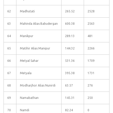
62
Madhutati
265.52
2528
63
Mahinda Alias Babudergan
600.38
2563
64
Manikpur
289.13
481
65
Matihir Alias Manipur
144.32
2266
66
Metyal Sahar
531.36
1709
67
Metyala
395.38
1731
68
Modharjhor Alias Nunirdi
63.57
276
69
Namabathan
145.31
250
70
Namdi
82.24
0