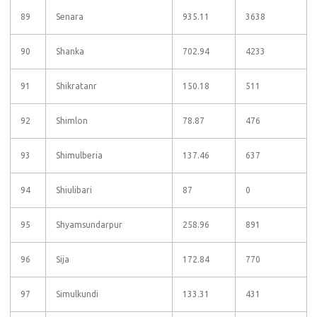
89
Senara
935.11
3638
90
Shanka
702.94
4233
91
Shikratanr
150.18
511
92
Shimlon
78.87
476
93
Shimulberia
137.46
637
94
Shiulibari
87
0
95
Shyamsundarpur
258.96
891
96
Sija
172.84
770
97
Simulkundi
133.31
431