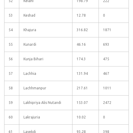
52
Kelahi
198.79
222
53
Keshad
12.78
0
54
Khajura
316.82
1871
55
Kunardi
46.16
693
56
Kunja Bihari
174.3
475
57
Lachhia
131.94
467
58
Lachhmanpur
217.61
1011
59
Lakhipriya Alis Nutandi
153.07
2472
60
Lakrajuria
10.02
0
61
Layekdi
93.28
398