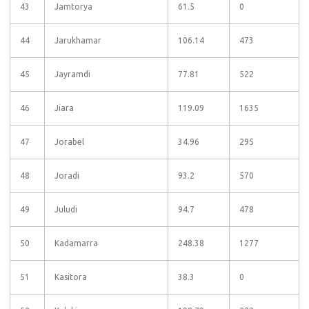
43
Jamtorya
61.5
0
44
Jarukhamar
106.14
473
45
Jayramdi
77.81
522
46
Jiara
119.09
1635
47
Jorabel
34.96
295
48
Joradi
93.2
570
49
Juludi
94.7
478
50
Kadamarra
248.38
1277
51
Kasitora
38.3
0