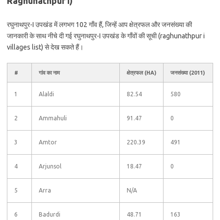
Raghunathpur I)
रघुनाथपुर-I उपखंड में लगभग 102 गाँव हैं, जिन्हें आप क्षेत्रफल और जनसंख्या की
जानकारी के साथ नीचे दी गई रघुनाथपुर-I उपखंड के गाँवों की सूची (raghunathpur i
villages list) से देख सकते हैं।
#
गांव का नाम
क्षेत्रफल (HA)
जनसंख्या (2011)
1
Alaldi
82.54
580
2
Ammahuli
91.47
0
3
Amtor
220.39
491
4
Arjunsol
18.47
0
5
Arra
N/A
6
Badurdi
48.71
163