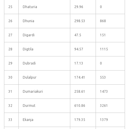
25
Dhaturia
29.96
0
26
Dhunia
298.53
868
27
Digardi
47.5
151
28
Digtila
94.57
1115
29
Dubradi
17.13
0
30
Dulalpur
174.41
553
31
Dumariakuri
258.61
1473
32
Durmut
610.86
3261
33
Ekanja
179.35
1379