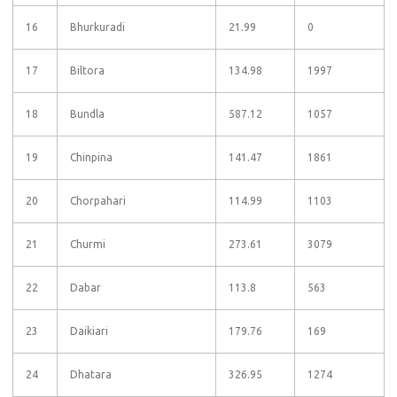
16
Bhurkuradi
21.99
0
17
Biltora
134.98
1997
18
Bundla
587.12
1057
19
Chinpina
141.47
1861
20
Chorpahari
114.99
1103
21
Churmi
273.61
3079
22
Dabar
113.8
563
23
Daikiari
179.76
169
24
Dhatara
326.95
1274