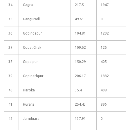
34
Gagra
217.5
1947
35
Ganguradi
49.63
0
36
Gobindapur
104.81
1292
37
Gopal Chak
109.62
126
38
Gopalpur
150.29
405
39
Gopinathpur
206.17
1882
40
Haroka
35.4
408
41
Hurara
254.43
896
42
Jamduara
137.91
0