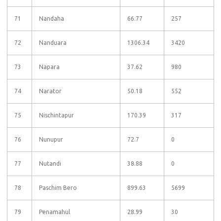
71
Nandaha
66.77
257
72
Nanduara
1306.34
3420
73
Napara
37.62
980
74
Narator
50.18
552
75
Nischintapur
170.39
317
76
Nunupur
72.7
0
77
Nutandi
38.88
0
78
Paschim Bero
899.63
5699
79
Penamahul
28.99
30