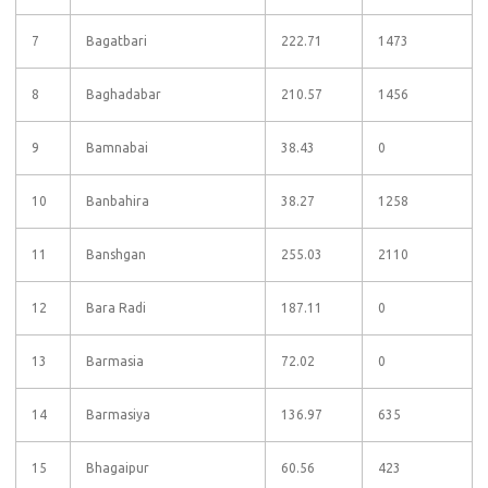
7
Bagatbari
222.71
1473
8
Baghadabar
210.57
1456
9
Bamnabai
38.43
0
10
Banbahira
38.27
1258
11
Banshgan
255.03
2110
12
Bara Radi
187.11
0
13
Barmasia
72.02
0
14
Barmasiya
136.97
635
15
Bhagaipur
60.56
423