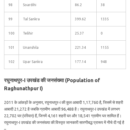
98
Soardihi
86.2
38
99
Tal Sankra
399.62
1335
100
Telihir
25.37
0
101
Unanshila
221.34
1155
102
Upar Sankra
177.14
948
रघुनाथपुर-I उपखंड की जनसंख्या (Population of
Raghunathpur I)
2011 के आंकड़ों के अनुसार, रघुनाथपुर-I की कुल आबादी 1,17,760 है, जिसमें से शहरी
आबादी 21,272 है जबकि ग्रामीण आबादी 96,488 है। रघुनाथपुर-I उपखंड में लगभग
22,702 घर (परिवार) हैं, जिनमें 4,161 शहरी घर और 18,541 ग्रामीण घर शामिल हैं।
रघुनाथपुर-I उपखंड की जनसंख्या की विस्तृत जानकारी सारणीबद्ध प्रारूप में नीचे दी गई है
–