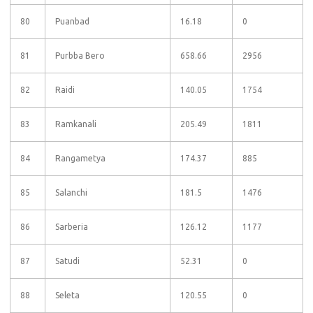
80
Puanbad
16.18
0
81
Purbba Bero
658.66
2956
82
Raidi
140.05
1754
83
Ramkanali
205.49
1811
84
Rangametya
174.37
885
85
Salanchi
181.5
1476
86
Sarberia
126.12
1177
87
Satudi
52.31
0
88
Seleta
120.55
0