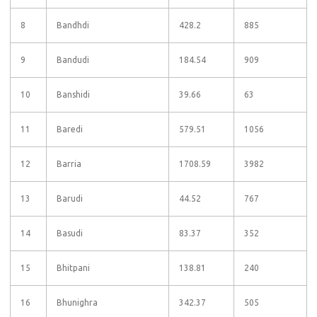
8
Bandhdi
428.2
885
9
Bandudi
184.54
909
10
Banshidi
39.66
63
11
Baredi
579.51
1056
12
Barria
1708.59
3982
13
Barudi
44.52
767
14
Basudi
83.37
352
15
Bhitpani
138.81
240
16
Bhunighra
342.37
505