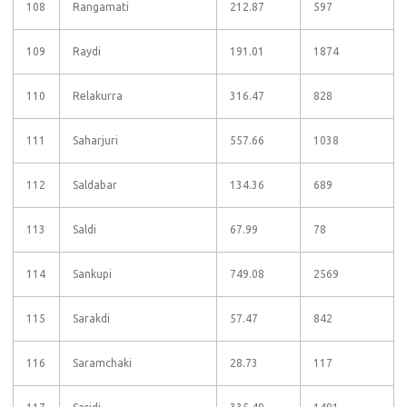
108
Rangamati
212.87
597
109
Raydi
191.01
1874
110
Relakurra
316.47
828
111
Saharjuri
557.66
1038
112
Saldabar
134.36
689
113
Saldi
67.99
78
114
Sankupi
749.08
2569
115
Sarakdi
57.47
842
116
Saramchaki
28.73
117