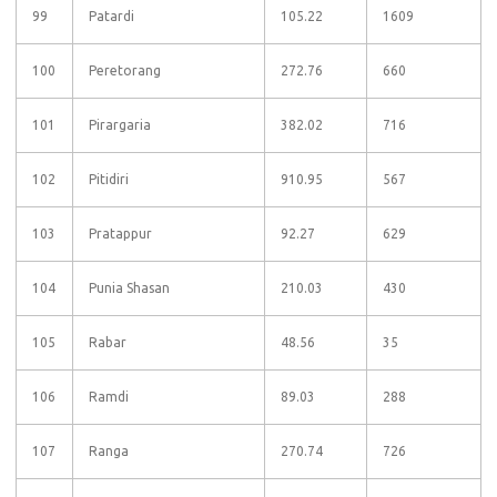
99
Patardi
105.22
1609
100
Peretorang
272.76
660
101
Pirargaria
382.02
716
102
Pitidiri
910.95
567
103
Pratappur
92.27
629
104
Punia Shasan
210.03
430
105
Rabar
48.56
35
106
Ramdi
89.03
288
107
Ranga
270.74
726