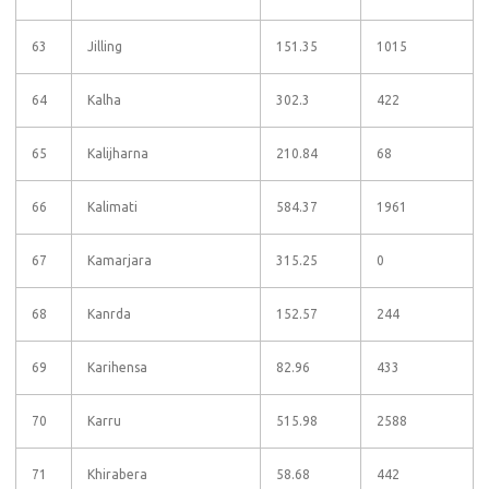
63
Jilling
151.35
1015
64
Kalha
302.3
422
65
Kalijharna
210.84
68
66
Kalimati
584.37
1961
67
Kamarjara
315.25
0
68
Kanrda
152.57
244
69
Karihensa
82.96
433
70
Karru
515.98
2588
71
Khirabera
58.68
442