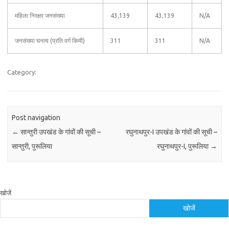
महिला निरक्षर जनसंख्या
43,139
43,139
N/A
जनसंख्या घनत्व (प्रति वर्ग किमी)
311
311
N/A
Category:
Post navigation
←
सान्तुरी उपखंड के गांवों की सूची –
रघुनाथपुर-I उपखंड के गांवों की सूची –
सान्तुरी, पुरूलिया
रघुनाथपुर-I, पुरूलिया
→
खोजें
खोजें