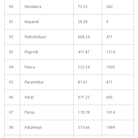
90
Munibera
73.25
282
91
Nayandi
58.28
0
92
Nishchintpur
608.24
471
93
Pagrodi
471.87
1574
94
Panra
322.54
1000
95
Paramtikar
87.01
871
96
Pardi
971.25
683
97
Parsa
170.78
1614
98
Patahesal
574.66
1499