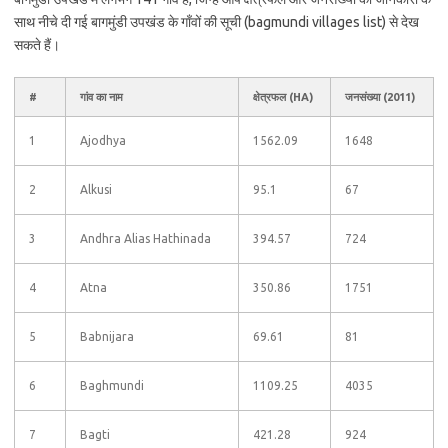
साथ नीचे दी गई बागमुंडी उपखंड के गाँवों की सूची (bagmundi villages list) से देख
सकते हैं।
#
गांव का नाम
क्षेत्रफल (HA)
जनसंख्या (2011)
1
Ajodhya
1562.09
1648
2
Alkusi
95.1
67
3
Andhra Alias Hathinada
394.57
724
4
Atna
350.86
1751
5
Babnijara
69.61
81
6
Baghmundi
1109.25
4035
7
Bagti
421.28
924