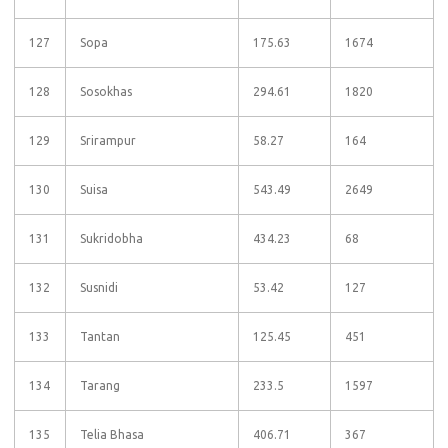
127
Sopa
175.63
1674
128
Sosokhas
294.61
1820
129
Srirampur
58.27
164
130
Suisa
543.49
2649
131
Sukridobha
434.23
68
132
Susnidi
53.42
127
133
Tantan
125.45
451
134
Tarang
233.5
1597
135
Telia Bhasa
406.71
367