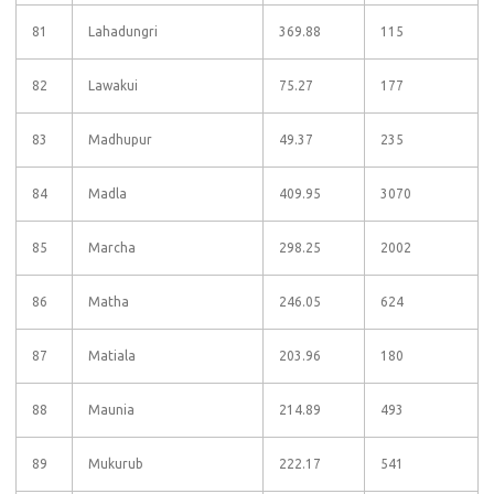
81
Lahadungri
369.88
115
82
Lawakui
75.27
177
83
Madhupur
49.37
235
84
Madla
409.95
3070
85
Marcha
298.25
2002
86
Matha
246.05
624
87
Matiala
203.96
180
88
Maunia
214.89
493
89
Mukurub
222.17
541