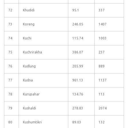
72
Khudidi
95.1
337
73
Koreng
246.05
1407
74
Kuchi
115.74
1003
75
Kuchrirakha
386.07
237
76
Kudlung
205.99
889
77
Kudna
961.13
1137
78
Kurupahar
134.76
113
79
Kushaldi
278.83
2074
80
Kushumtikri
89.03
132