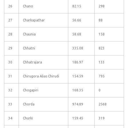
26
Chano
82.15
298
27
Charkapathar
56.66
88
28
Chaunia
58.68
158
29
Chhatni
335.08
823
30
Chhatrajara
186.97
133
31
Chirugora Alias Chirudi
154.59
795
32
Chogapiri
168.35
0
33
Chorda
974.89
2568
34
Churki
159.45
319