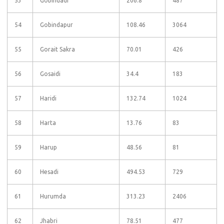
53
Gobindadi
206.8
487
54
Gobindapur
108.46
3064
55
Gorait Sakra
70.01
426
56
Gosaidi
34.4
183
57
Haridi
132.74
1024
58
Harta
13.76
83
59
Harup
48.56
81
60
Hesadi
494.53
729
61
Hurumda
313.23
2406
62
Jhabri
78.51
477