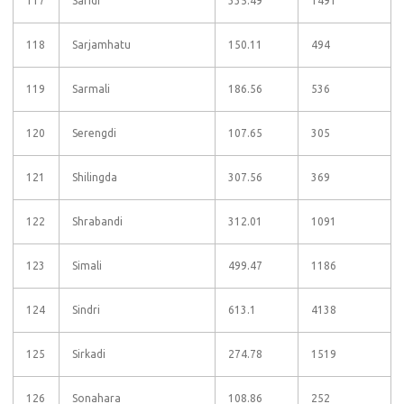
117
Saridi
335.49
1491
118
Sarjamhatu
150.11
494
119
Sarmali
186.56
536
120
Serengdi
107.65
305
121
Shilingda
307.56
369
122
Shrabandi
312.01
1091
123
Simali
499.47
1186
124
Sindri
613.1
4138
125
Sirkadi
274.78
1519
126
Sonahara
108.86
252