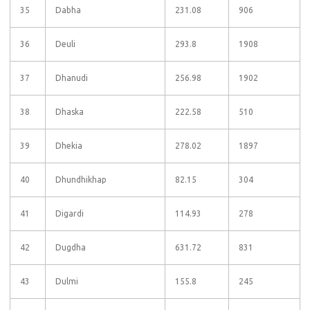
35
Dabha
231.08
906
36
Deuli
293.8
1908
37
Dhanudi
256.98
1902
38
Dhaska
222.58
510
39
Dhekia
278.02
1897
40
Dhundhikhap
82.15
304
41
Digardi
114.93
278
42
Dugdha
631.72
831
43
Dulmi
155.8
245