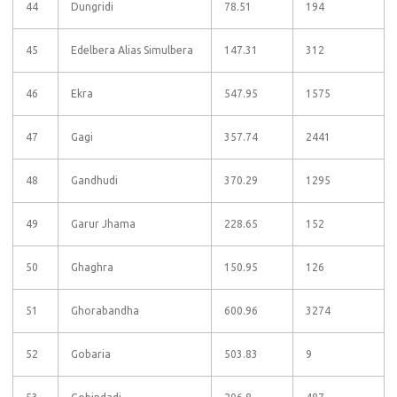
44
Dungridi
78.51
194
45
Edelbera Alias Simulbera
147.31
312
46
Ekra
547.95
1575
47
Gagi
357.74
2441
48
Gandhudi
370.29
1295
49
Garur Jhama
228.65
152
50
Ghaghra
150.95
126
51
Ghorabandha
600.96
3274
52
Gobaria
503.83
9