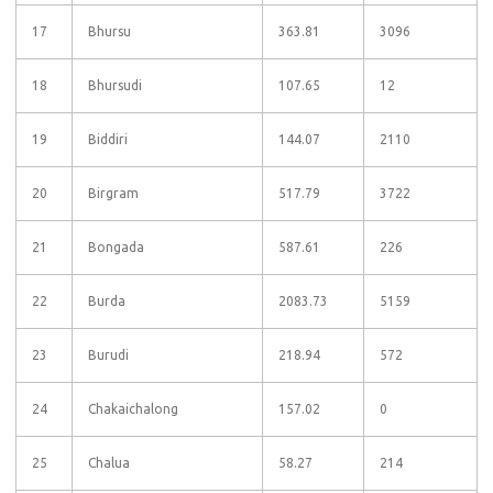
17
Bhursu
363.81
3096
18
Bhursudi
107.65
12
19
Biddiri
144.07
2110
20
Birgram
517.79
3722
21
Bongada
587.61
226
22
Burda
2083.73
5159
23
Burudi
218.94
572
24
Chakaichalong
157.02
0
25
Chalua
58.27
214