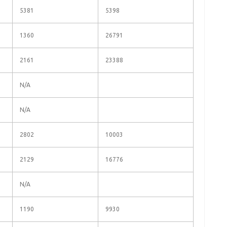
5381
5398
1360
26791
2161
23388
N/A
N/A
2802
10003
2129
16776
N/A
1190
9930