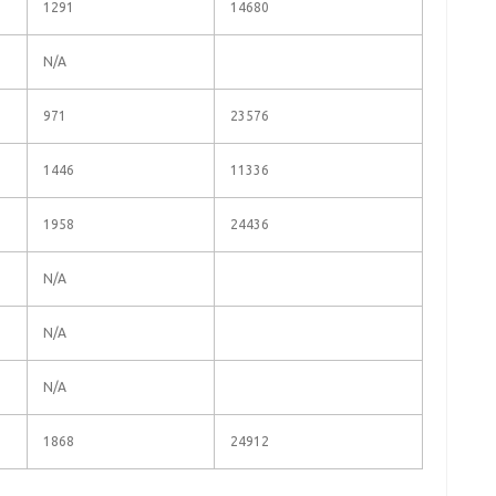
1291
14680
N/A
971
23576
1446
11336
1958
24436
N/A
N/A
N/A
1868
24912