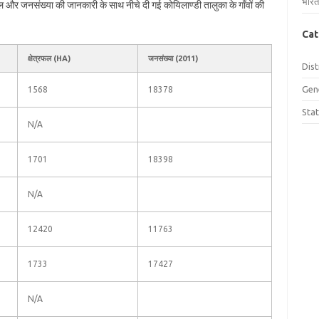
भारत
्रफल और जनसंख्या की जानकारी के साथ नीचे दी गई कोयिलाण्डी तालुका के गाँवों की
Cat
क्षेत्रफल (HA)
जनसंख्या (2011)
Dist
Gen
1568
18378
Sta
N/A
1701
18398
N/A
12420
11763
1733
17427
N/A