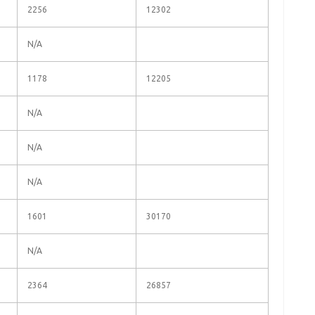
2256
12302
N/A
1178
12205
N/A
N/A
N/A
1601
30170
N/A
2364
26857