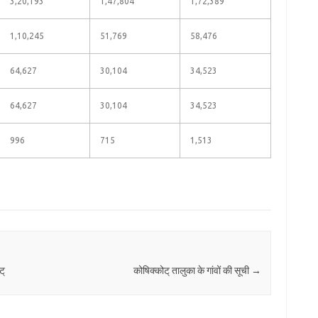
3,20,193
1,47,804
1,72,389
1,10,245
51,769
58,476
64,627
30,104
34,523
64,627
30,104
34,523
996
715
1,513
ट्
कोषिक्कोट् तालुका के गांवों की सूची
→