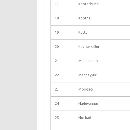
17
Koorachundu
18
Koothali
19
Kottur
20
Kozhukkallur
21
Menhaniam
22
Meppayyur
23
Moodadi
24
Naduvannur
25
Nochad