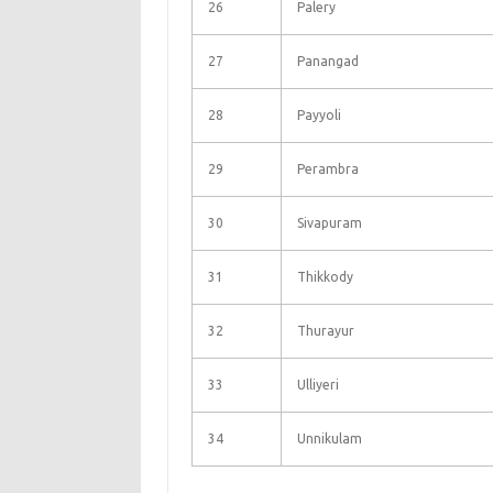
26
Palery
27
Panangad
28
Payyoli
29
Perambra
30
Sivapuram
31
Thikkody
32
Thurayur
33
Ulliyeri
34
Unnikulam