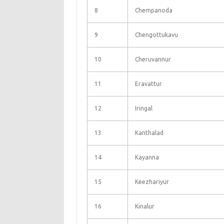
8
Chempanoda
9
Chengottukavu
10
Cheruvannur
11
Eravattur
12
Iringal
13
Kanthalad
14
Kayanna
15
Keezhariyur
16
Kinalur