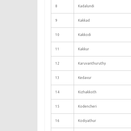
8
Kadalundi
9
Kakkad
10
Kakkodi
11
Kakkur
12
Karuvanthuruthy
13
Kedavur
14
Kizhakkoth
15
Kodencheri
16
Kodiyathur