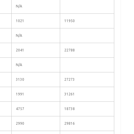
N/A
1021
11950
N/A
2041
22788
N/A
3130
27273
1991
31261
4757
18738
2990
29816