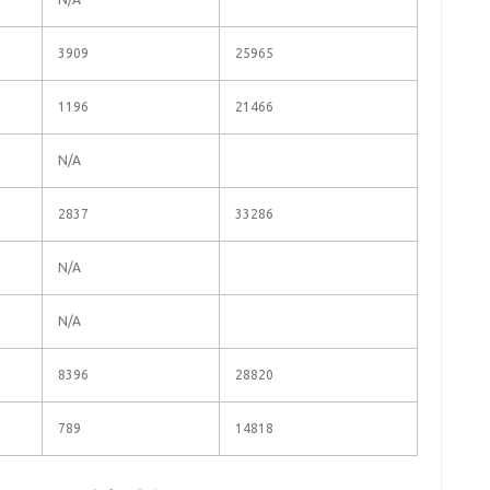
3909
25965
1196
21466
N/A
2837
33286
N/A
N/A
8396
28820
789
14818