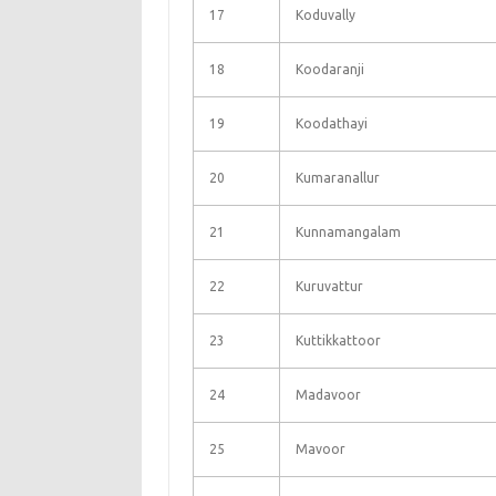
17
Koduvally
18
Koodaranji
19
Koodathayi
20
Kumaranallur
21
Kunnamangalam
22
Kuruvattur
23
Kuttikkattoor
24
Madavoor
25
Mavoor