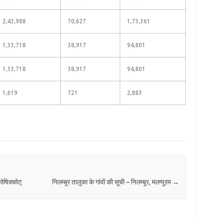
2,43,988
70,627
1,73,361
1,33,718
38,917
94,801
1,33,718
38,917
94,801
1,619
721
2,883
कोषिक्कोट्
निलम्बूर तालुका के गांवों की सूची – निलम्बूर, मलप्पुऱम
→