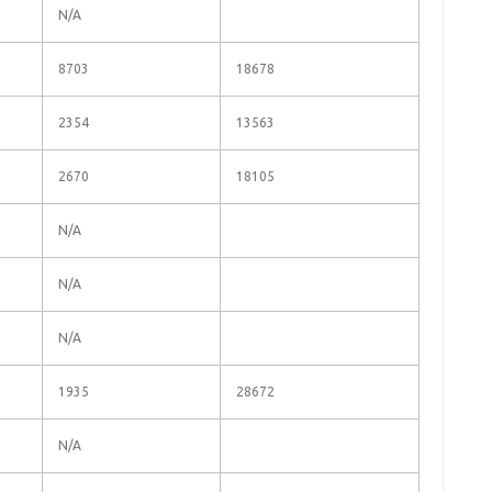
N/A
8703
18678
2354
13563
2670
18105
N/A
N/A
N/A
1935
28672
N/A