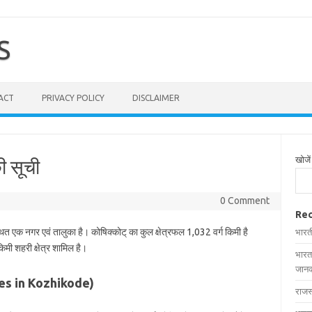
S
ACT
PRIVACY POLICY
DISCLAIMER
खोजें
की सूची
0 Comment
Rec
्थित एक नगर एवं तालुका है। कोषिक्कोट् का कुल क्षेत्रफल 1,032 वर्ग किमी है
भारत
िमी शहरी क्षेत्र शामिल है।
भारत
जानक
llages in Kozhikode)
राजस