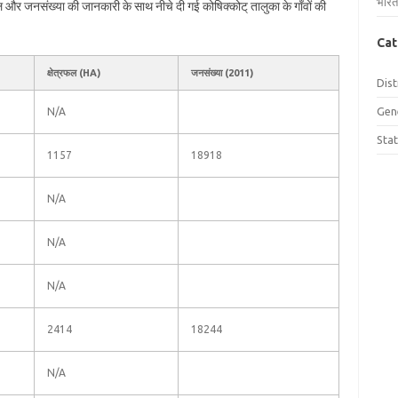
भारत
्रफल और जनसंख्या की जानकारी के साथ नीचे दी गई कोषिक्कोट् तालुका के गाँवों की
Cat
क्षेत्रफल (HA)
जनसंख्या (2011)
Dist
Gen
N/A
Sta
1157
18918
N/A
N/A
N/A
2414
18244
N/A