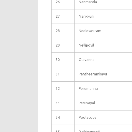
26
Nanmanda
27
Narikkuni
28
Neeleswaram
29
Nellipoyil
30
Olavanna
31
Pantheeramkavu
32
Perumanna
33
Peruvayal
34
Poolacode
35
Puthiyangadi