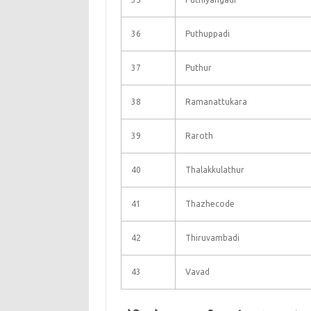
36
Puthuppadi
37
Puthur
38
Ramanattukara
39
Raroth
40
Thalakkulathur
41
Thazhecode
42
Thiruvambadi
43
Vavad