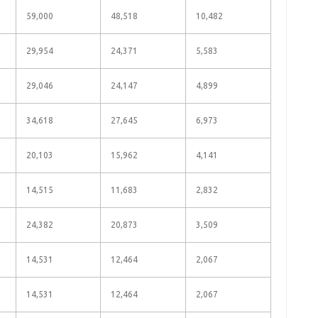
59,000
48,518
10,482
29,954
24,371
5,583
29,046
24,147
4,899
34,618
27,645
6,973
20,103
15,962
4,141
14,515
11,683
2,832
24,382
20,873
3,509
14,531
12,464
2,067
14,531
12,464
2,067