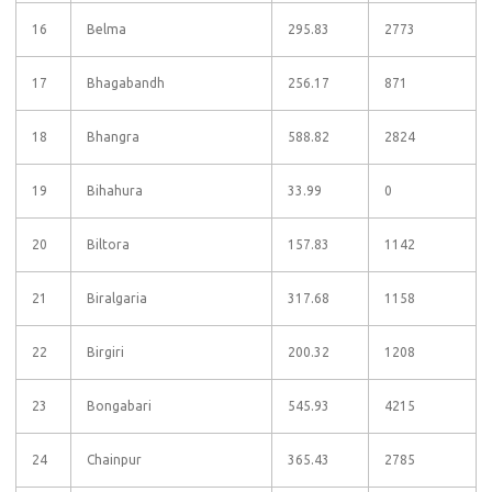
16
Belma
295.83
2773
17
Bhagabandh
256.17
871
18
Bhangra
588.82
2824
19
Bihahura
33.99
0
20
Biltora
157.83
1142
21
Biralgaria
317.68
1158
22
Birgiri
200.32
1208
23
Bongabari
545.93
4215
24
Chainpur
365.43
2785