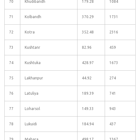
70
Khudibandh
179.28
1084
71
Kolbandh
370.29
1731
72
Kotra
352.48
2316
73
Kushtanr
82.96
459
74
Kushtuka
428.97
1673
75
Lakhanpur
44.92
274
76
Latuliya
189.39
741
77
Loharsol
149.33
943
78
Lukuidi
184.94
437
79
Mahara
498.17
3367