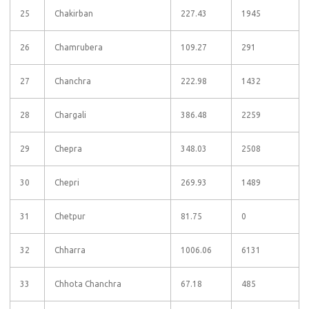
25
Chakirban
227.43
1945
26
Chamrubera
109.27
291
27
Chanchra
222.98
1432
28
Chargali
386.48
2259
29
Chepra
348.03
2508
30
Chepri
269.93
1489
31
Chetpur
81.75
0
32
Chharra
1006.06
6131
33
Chhota Chanchra
67.18
485