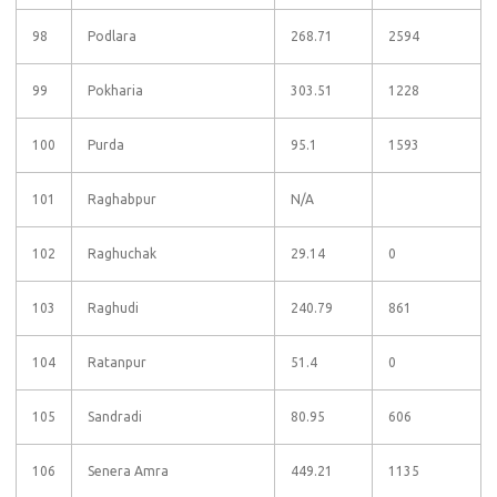
98
Podlara
268.71
2594
99
Pokharia
303.51
1228
100
Purda
95.1
1593
101
Raghabpur
N/A
102
Raghuchak
29.14
0
103
Raghudi
240.79
861
104
Ratanpur
51.4
0
105
Sandradi
80.95
606
106
Senera Amra
449.21
1135