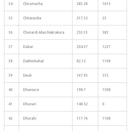
34
Chirumacha
283.28
1615
35
Chitarpoka
217.32
23
36
Chunardi Alias Nakrakura
253.33
582
37
Dabar
204.37
1227
38
Dakhinbahal
82.15
1109
39
Deuli
167.95
513
40
Dhansura
198.7
1308
41
Dhunari
148.52
0
42
Dhurahi
117.76
1108