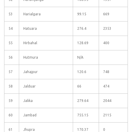
53
Harialgara
99.15
669
54
Hatuara
276.4
2353
55
Hirbahal
128.69
400
56
Hutmura
N/A
57
Jahajpur
120.6
748
58
Jalduar
66
474
59
Jalika
279.64
2044
60
Jambad
755.15
2115
61
Jhupra
170.37
0