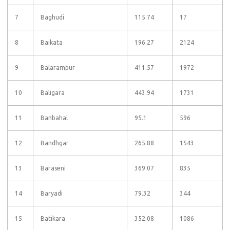
7
Baghudi
115.74
17
8
Baikata
196.27
2124
9
Balarampur
411.57
1972
10
Baligara
443.94
1731
11
Banbahal
95.1
596
12
Bandhgar
265.88
1543
13
Baraseni
369.07
835
14
Baryadi
79.32
344
15
Batikara
352.08
1086