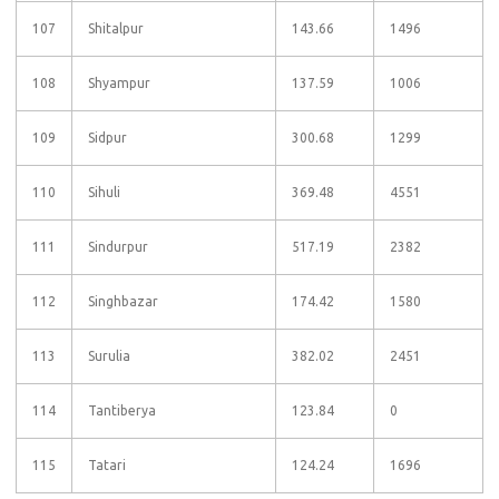
107
Shitalpur
143.66
1496
108
Shyampur
137.59
1006
109
Sidpur
300.68
1299
110
Sihuli
369.48
4551
111
Sindurpur
517.19
2382
112
Singhbazar
174.42
1580
113
Surulia
382.02
2451
114
Tantiberya
123.84
0
115
Tatari
124.24
1696