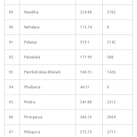
89
Naudiha
524.88
2765
90
Nehalpur
115.74
0
91
Palanja
339.1
3142
92
Palaskala
171.99
588
93
Panrkidi Alias Bheladi
168.35
1426
94
Phulbaria
44.51
0
95
Pindra
541.88
2512
96
Pirargarya
566.16
2664
97
Pithajora
372.72
2717