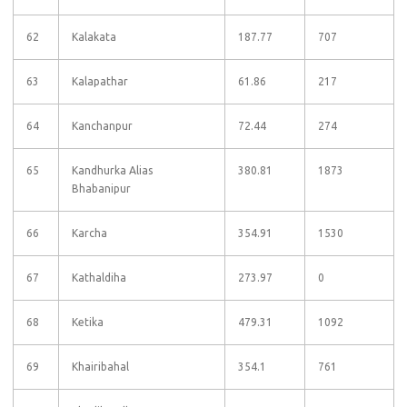
62
Kalakata
187.77
707
63
Kalapathar
61.86
217
64
Kanchanpur
72.44
274
65
Kandhurka Alias
380.81
1873
Bhabanipur
66
Karcha
354.91
1530
67
Kathaldiha
273.97
0
68
Ketika
479.31
1092
69
Khairibahal
354.1
761