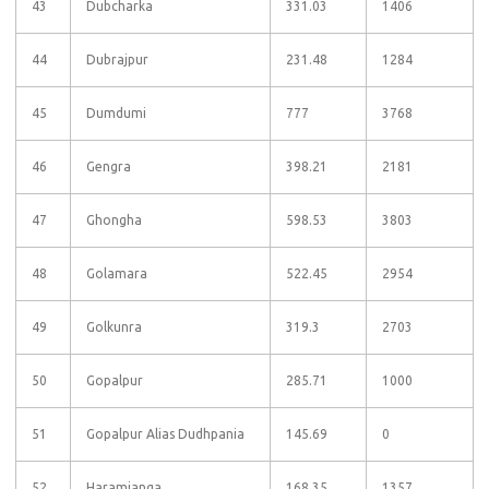
43
Dubcharka
331.03
1406
44
Dubrajpur
231.48
1284
45
Dumdumi
777
3768
46
Gengra
398.21
2181
47
Ghongha
598.53
3803
48
Golamara
522.45
2954
49
Golkunra
319.3
2703
50
Gopalpur
285.71
1000
51
Gopalpur Alias Dudhpania
145.69
0
52
Haramjanga
168.35
1357