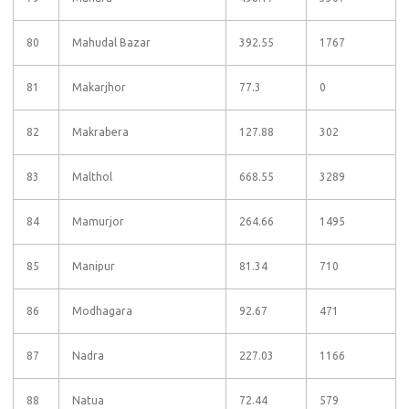
80
Mahudal Bazar
392.55
1767
81
Makarjhor
77.3
0
82
Makrabera
127.88
302
83
Malthol
668.55
3289
84
Mamurjor
264.66
1495
85
Manipur
81.34
710
86
Modhagara
92.67
471
87
Nadra
227.03
1166
88
Natua
72.44
579