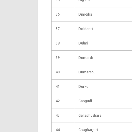
36
Dimdiha
37
Doldanri
38
Dulmi
39
Dumardi
40
Dumarsol
41
Durku
42
Gangudi
43
Garaphushara
44
Ghagharjuri