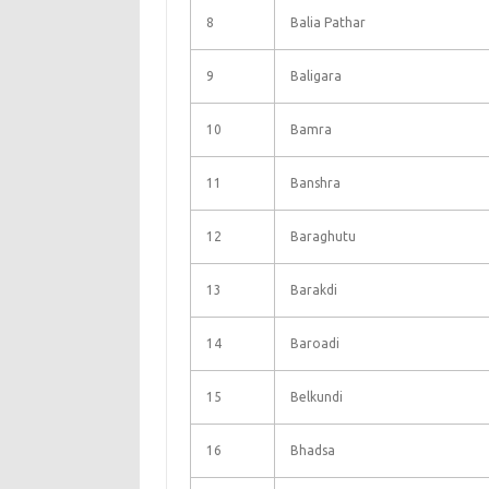
8
Balia Pathar
9
Baligara
10
Bamra
11
Banshra
12
Baraghutu
13
Barakdi
14
Baroadi
15
Belkundi
16
Bhadsa