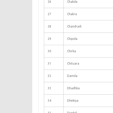
26
Chakda
27
Chakra
28
Chandradi
29
Chipida
30
Chirka
31
Chituara
32
Damda
33
Dhadhka
34
Dhekiya
35
Digshili