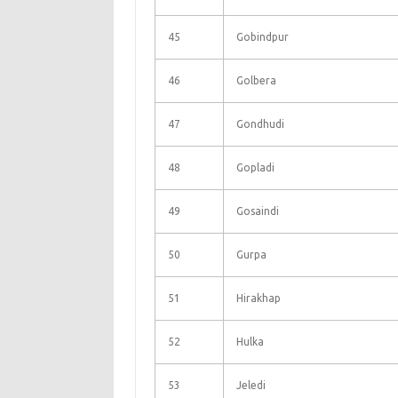
45
Gobindpur
46
Golbera
47
Gondhudi
48
Gopladi
49
Gosaindi
50
Gurpa
51
Hirakhap
52
Hulka
53
Jeledi