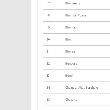
17
Bhalumara
18
Bhandar Puara
19
Bhuinadi
20
Bhul
21
Bhursa
22
Bungera
23
Buridi
24
Chainpur Alias Turuhulu
25
Chakaltor