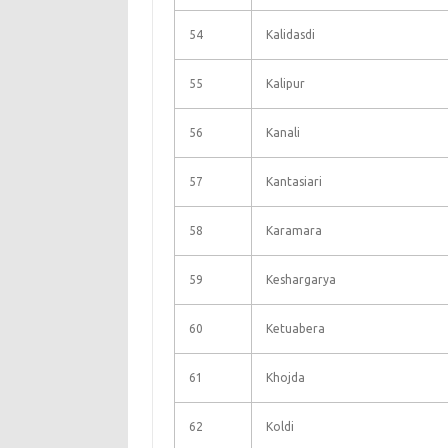
54
Kalidasdi
55
Kalipur
56
Kanali
57
Kantasiari
58
Karamara
59
Keshargarya
60
Ketuabera
61
Khojda
62
Koldi