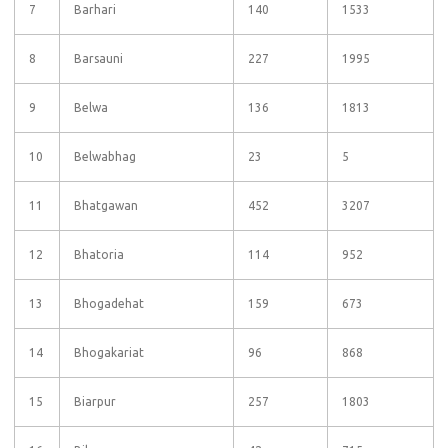
7
Barhari
140
1533
8
Barsauni
227
1995
9
Belwa
136
1813
10
Belwabhag
23
5
11
Bhatgawan
452
3207
12
Bhatoria
114
952
13
Bhogadehat
159
673
14
Bhogakariat
96
868
15
Biarpur
257
1803