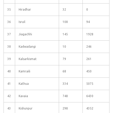
35
Hiradhar
32
0
36
Isruil
108
94
37
Jiagachhi
145
1928
38
Kadwadangi
10
246
39
Kalsarkismat
79
261
40
Kamraili
68
450
41
Kathua
334
5075
42
Kavaia
748
6430
43
Kishunpur
298
4352