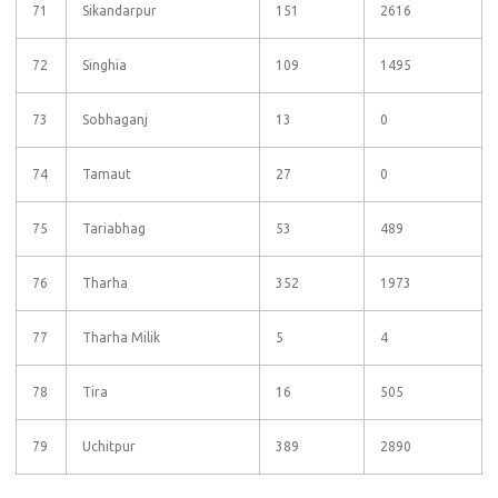
71
Sikandarpur
151
2616
72
Singhia
109
1495
73
Sobhaganj
13
0
74
Tamaut
27
0
75
Tariabhag
53
489
76
Tharha
352
1973
77
Tharha Milik
5
4
78
Tira
16
505
79
Uchitpur
389
2890