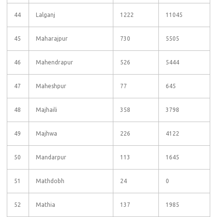
44
Lalganj
1222
11045
45
Maharajpur
730
5505
46
Mahendrapur
526
5444
47
Maheshpur
77
645
48
Majhaili
358
3798
49
Majhwa
226
4122
50
Mandarpur
113
1645
51
Mathdobh
24
0
52
Mathia
137
1985