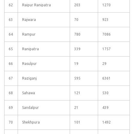
62
Raipur Ranipatra
203
1270
63
Rajwara
70
923
64
Rampur
780
7086
65
Ranipatra
339
1757
66
Rasulpur
19
29
67
Raziganj
595
6361
68
Sahawa
121
530
69
Sandalpur
21
439
70
Shekhpura
101
1492