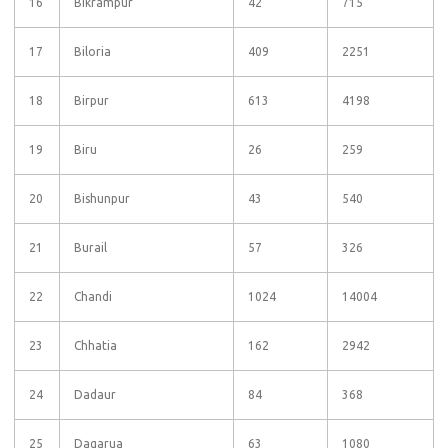
16
Bikrampur
42
715
17
Biloria
409
2251
18
Birpur
613
4198
19
Biru
26
259
20
Bishunpur
43
540
21
Burail
57
326
22
Chandi
1024
14004
23
Chhatia
162
2942
24
Dadaur
84
368
25
Dagarua
63
1080