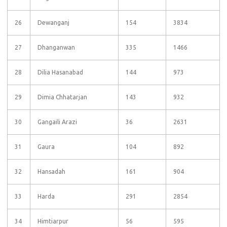
26
Dewanganj
154
3834
27
Dhanganwan
335
1466
28
Dilia Hasanabad
144
973
29
Dimia Chhatarjan
143
932
30
Gangaili Arazi
36
2631
31
Gaura
104
892
32
Hansadah
161
904
33
Harda
291
2854
34
Himtiarpur
56
595