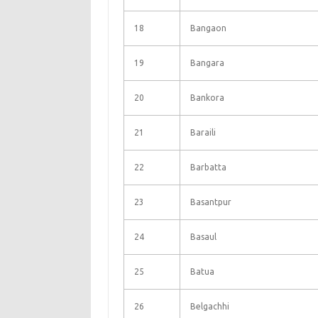
18
Bangaon
19
Bangara
20
Bankora
21
Baraili
22
Barbatta
23
Basantpur
24
Basaul
25
Batua
26
Belgachhi