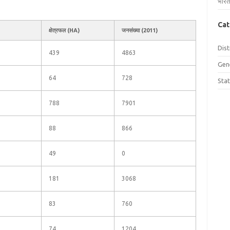
भारत
Cat
क्षेत्रफल (HA)
जनसंख्या (2011)
Dist
439
4863
Gen
64
728
Sta
788
7901
88
866
49
0
181
3068
83
760
74
1204