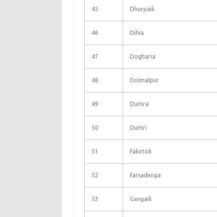
45
Dhurpaili
46
Dihia
47
Dogharia
48
Dolmalpur
49
Dumra
50
Dumri
51
Fakirtoli
52
Farsadenga
53
Gangaili