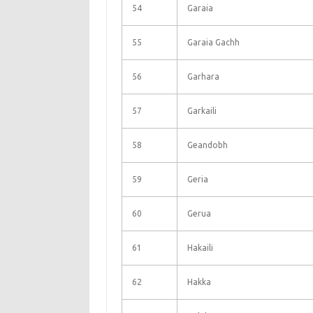
54
Garaia
55
Garaia Gachh
56
Garhara
57
Garkaili
58
Geandobh
59
Geria
60
Gerua
61
Hakaili
62
Hakka