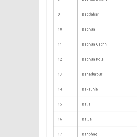
9
Bagdahar
10
Baghua
11
Baghua Gachh
12
Baghua Kola
13
Bahadurpur
14
Bakaunia
15
Balia
16
Balua
17
Banbhag