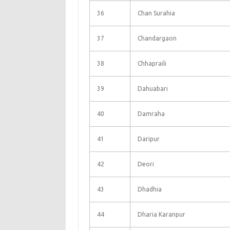
36
Chan Surahia
37
Chandargaon
38
Chhapraili
39
Dahuabari
40
Damraha
41
Daripur
42
Deori
43
Dhadhia
44
Dharia Karanpur