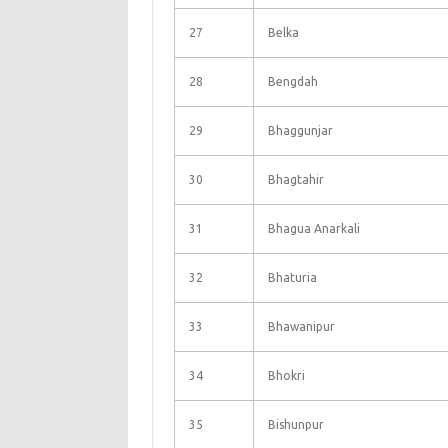
27
Belka
28
Bengdah
29
Bhaggunjar
30
Bhagtahir
31
Bhagua Anarkali
32
Bhaturia
33
Bhawanipur
34
Bhokri
35
Bishunpur