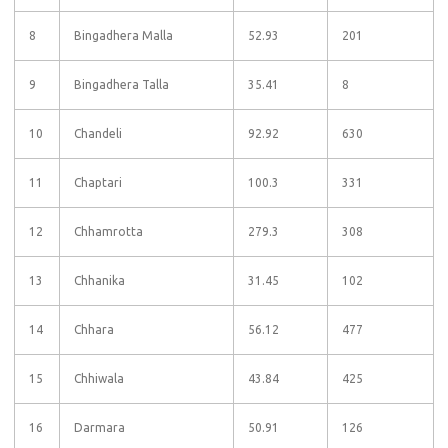
8
Bingadhera Malla
52.93
201
9
Bingadhera Talla
35.41
8
10
Chandeli
92.92
630
11
Chaptari
100.3
331
12
Chhamrotta
279.3
308
13
Chhanika
31.45
102
14
Chhara
56.12
477
15
Chhiwala
43.84
425
16
Darmara
50.91
126