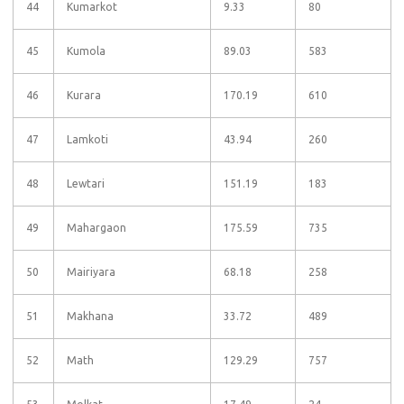
44
Kumarkot
9.33
80
45
Kumola
89.03
583
46
Kurara
170.19
610
47
Lamkoti
43.94
260
48
Lewtari
151.19
183
49
Mahargaon
175.59
735
50
Mairiyara
68.18
258
51
Makhana
33.72
489
52
Math
129.29
757