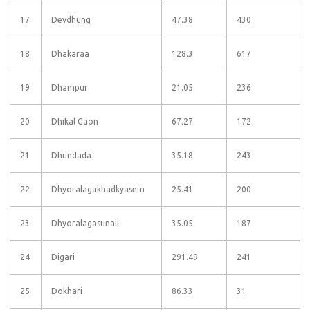
17
Devdhung
47.38
430
18
Dhakaraa
128.3
617
19
Dhampur
21.05
236
20
Dhikal Gaon
67.27
172
21
Dhundada
35.18
243
22
Dhyoralagakhadkyasem
25.41
200
23
Dhyoralagasunali
35.05
187
24
Digari
291.49
241
25
Dokhari
86.33
31