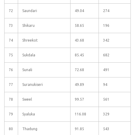
72
Saundari
49.04
274
73
Shikaru
58.65
196
74
Shreekot
43.68
342
75
Sukdala
85.45
682
76
Sunali
72.68
491
77
Suranukiseri
49.89
94
78
Sweel
99.57
561
79
Syaluka
116.08
329
80
Thadung
91.85
543