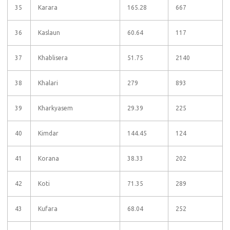
35
Karara
165.28
667
36
Kaslaun
60.64
117
37
Khablisera
51.75
2140
38
Khalari
279
893
39
Kharkyasem
29.39
225
40
Kimdar
144.45
124
41
Korana
38.33
202
42
Koti
71.35
289
43
Kufara
68.04
252