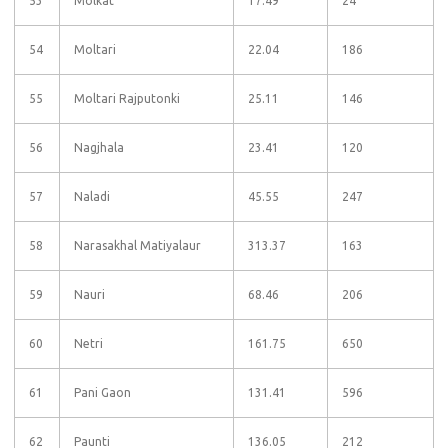
53
Molkat
17.49
24
54
Moltari
22.04
186
55
Moltari Rajputonki
25.11
146
56
Nagjhala
23.41
120
57
Naladi
45.55
247
58
Narasakhal Matiyalaur
313.37
163
59
Nauri
68.46
206
60
Netri
161.75
650
61
Pani Gaon
131.41
596
62
Paunti
136.05
212