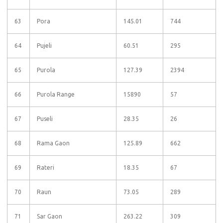
63
Pora
145.01
744
64
Pujeli
60.51
295
65
Purola
127.39
2394
66
Purola Range
15890
57
67
Puseli
28.35
26
68
Rama Gaon
125.89
662
69
Rateri
18.35
67
70
Raun
73.05
289
71
Sar Gaon
263.22
309