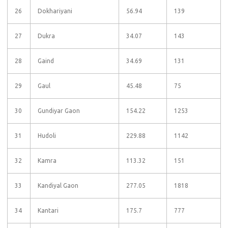
26
Dokhariyani
56.94
139
27
Dukra
34.07
143
28
Gaind
34.69
131
29
Gaul
45.48
75
30
Gundiyar Gaon
154.22
1253
31
Hudoli
229.88
1142
32
Kamra
113.32
151
33
Kandiyal Gaon
277.05
1818
34
Kantari
175.7
777