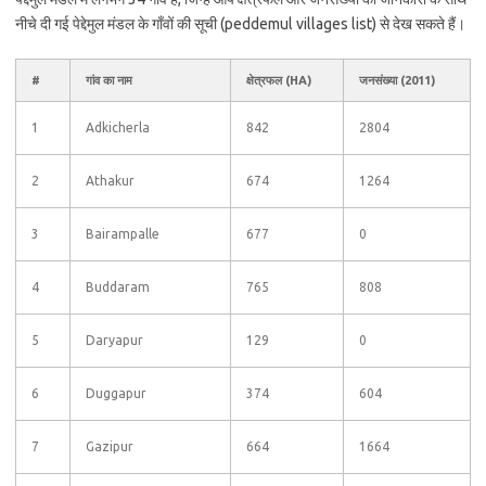
नीचे दी गई पेद्देमुल मंडल के गाँवों की सूची (peddemul villages list) से देख सकते हैं।
#
गांव का नाम
क्षेत्रफल (HA)
जनसंख्या (2011)
1
Adkicherla
842
2804
2
Athakur
674
1264
3
Bairampalle
677
0
4
Buddaram
765
808
5
Daryapur
129
0
6
Duggapur
374
604
7
Gazipur
664
1664