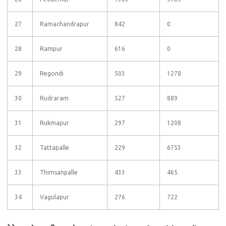
27
Ramachandrapur
842
0
28
Rampur
616
0
29
Regondi
503
1278
30
Rudraram
527
889
31
Rukmapur
297
1208
32
Tattapalle
229
6753
33
Thimsanpalle
433
465
34
Vagulapur
276
722