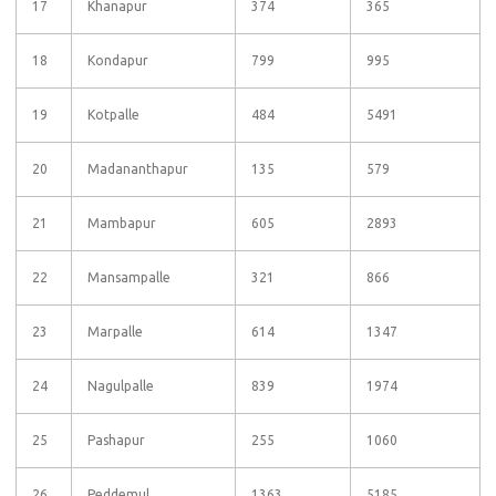
17
Khanapur
374
365
18
Kondapur
799
995
19
Kotpalle
484
5491
20
Madananthapur
135
579
21
Mambapur
605
2893
22
Mansampalle
321
866
23
Marpalle
614
1347
24
Nagulpalle
839
1974
25
Pashapur
255
1060
26
Peddemul
1363
5185