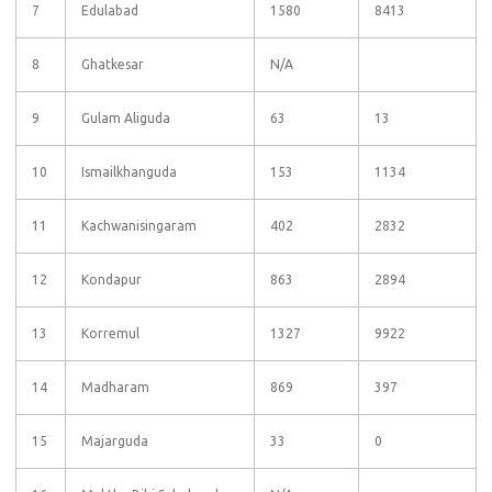
7
Edulabad
1580
8413
8
Ghatkesar
N/A
9
Gulam Aliguda
63
13
10
Ismailkhanguda
153
1134
11
Kachwanisingaram
402
2832
12
Kondapur
863
2894
13
Korremul
1327
9922
14
Madharam
869
397
15
Majarguda
33
0