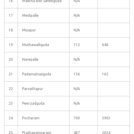
16
Maktha Bibi Sahebguda
N/A
17
Medipalle
N/A
18
Miyapur
N/A
19
Muthawalliguda
112
648
20
Narepalle
N/A
21
Padamatisaiguda
136
162
22
Parvathapur
N/A
23
Peerzadguda
N/A
24
Pocharam
700
3903
25
Prathapsingaram
487
2024