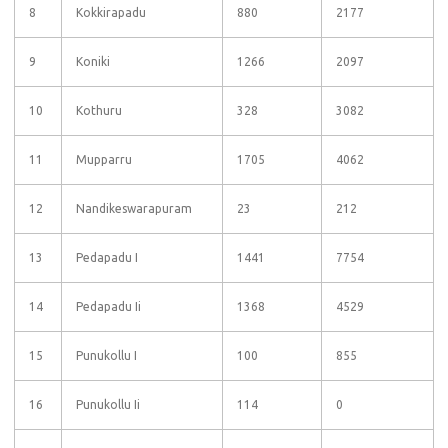
8
Kokkirapadu
880
2177
9
Koniki
1266
2097
10
Kothuru
328
3082
11
Mupparru
1705
4062
12
Nandikeswarapuram
23
212
13
Pedapadu I
1441
7754
14
Pedapadu Ii
1368
4529
15
Punukollu I
100
855
16
Punukollu Ii
114
0