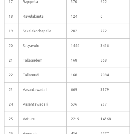
17
Rajupeta
370
622
18
Ravulakunta
124
0
19
Sakalakothapalle
282
772
20
Satyavolu
1444
3416
21
Tallagudem
168
568
22
Tallamudi
168
7084
23
Vasantawada I
669
3179
24
Vasantawada Ii
536
237
25
Vatluru
2219
14368
26
Vempadu
436
2277