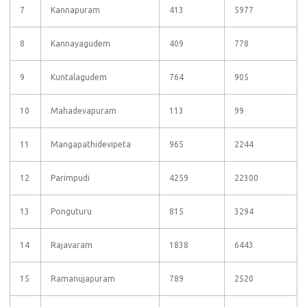
7
Kannapuram
413
5977
8
Kannayagudem
409
778
9
Kuntalagudem
764
905
10
Mahadevapuram
113
99
11
Mangapathidevipeta
965
2244
12
Parimpudi
4259
22300
13
Ponguturu
815
3294
14
Rajavaram
1838
6443
15
Ramanujapuram
789
2520