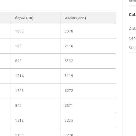
भारत
Cat
क्षेत्रफल (HA)
जनसंख्या (2011)
Dist
1098
3978
Gen
189
2116
Sta
895
5332
1214
3119
1725
6272
842
2571
1512
3235
1100
3270