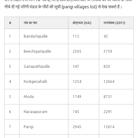
नीचे दी गई परिगी मंडल के गाँवों की सूची (parigi villages list) से देख सकते हैं।
#
गांव का नाम
क्षेत्रफल (HA)
जनसंख्या (2011)
1
Bandarlapalle
115
42
2
Beechiganipalle
2365
3759
3
Ganapathipalle
547
820
4
Kodigenahalli
1254
12664
5
Moda
1749
8751
6
Narasapuram
745
2291
7
Parigi
2945
12614