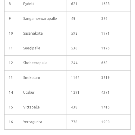
8
Pydeti
621
1688
9
Sangameswarapalle
49
376
10
Sasanakota
592
1971
11
Seegipalle
536
1176
12
Shobeerepalle
244
668
13
Sirekolam
1162
3719
14
Utakur
1291
4371
15
Vittapalle
438
1415
16
Yerragunta
778
1900