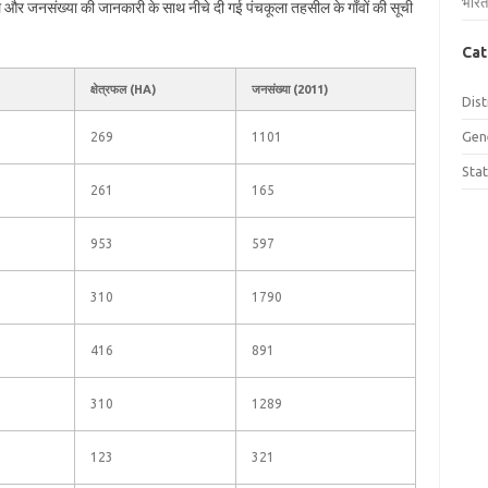
भारत
रफल और जनसंख्या की जानकारी के साथ नीचे दी गई पंचकूला तहसील के गाँवों की सूची
Cat
क्षेत्रफल (HA)
जनसंख्या (2011)
Dist
Gen
269
1101
Sta
261
165
953
597
310
1790
416
891
310
1289
123
321