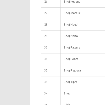
26
Bhoj Kudana
27
Bhoj Mataur
28
Bhoj Nagal
29
Bhoj Naita
30
Bhoj Palasra
31
Bhoj Ponta
32
Bhoj Rajpura
33
Bhoj Tipra
34
Bhud
35
Bihla