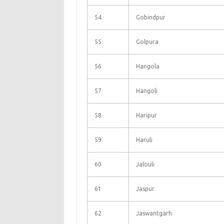
54
Gobindpur
55
Golpura
56
Hangola
57
Hangoli
58
Haripur
59
Haruli
60
Jalouli
61
Jaspur
62
Jaswantgarh