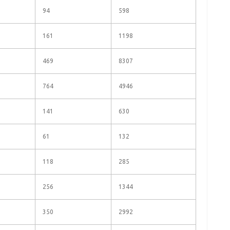
94
598
161
1198
469
8307
764
4946
141
630
61
132
118
285
256
1344
350
2992