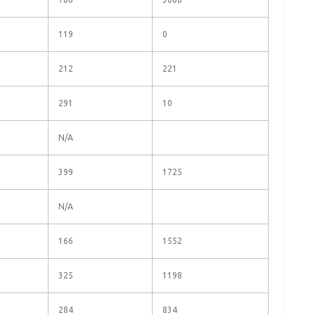
119
0
212
221
291
10
N/A
399
1725
N/A
166
1552
325
1198
284
834