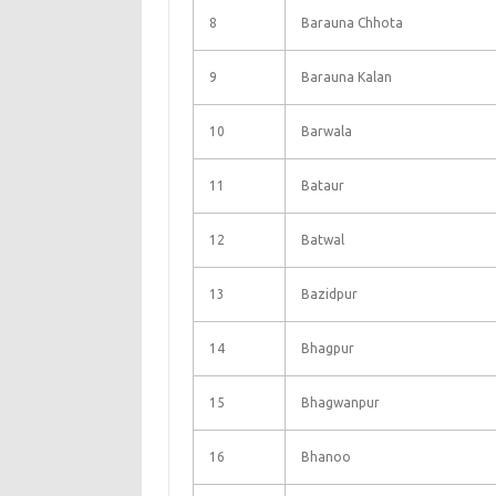
8
Barauna Chhota
9
Barauna Kalan
10
Barwala
11
Bataur
12
Batwal
13
Bazidpur
14
Bhagpur
15
Bhagwanpur
16
Bhanoo