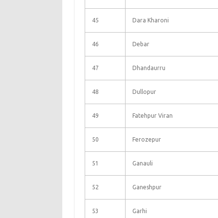
45
Dara Kharoni
46
Debar
47
Dhandaurru
48
Dullopur
49
Fatehpur Viran
50
Ferozepur
51
Ganauli
52
Ganeshpur
53
Garhi