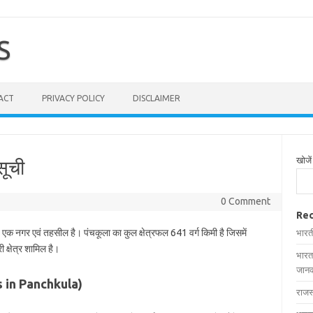
S
ACT
PRIVACY POLICY
DISCLAIMER
खोजें
सूची
0 Comment
Rec
त एक नगर एवं तहसील है। पंचकूला का कुल क्षेत्रफल 641 वर्ग किमी है जिसमें
भारत
 क्षेत्र शामिल है।
भारत
जानक
ges in Panchkula)
राजस