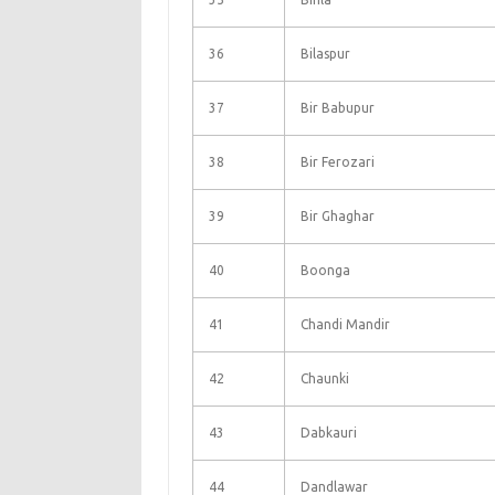
36
Bilaspur
37
Bir Babupur
38
Bir Ferozari
39
Bir Ghaghar
40
Boonga
41
Chandi Mandir
42
Chaunki
43
Dabkauri
44
Dandlawar