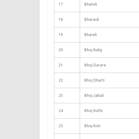
17
Bhanvli
18
Bharauli
19
Bhareli
20
Bhoj Balig
21
Bhoj Darara
22
Bhoj Dharti
23
Bhoj Jabial
24
Bhoj Kothi
25
Bhoj Koti