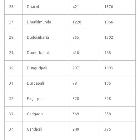
26
Dharol
421
1370
27
Dhenkimunda
1220
1966
28
Dudukijharia
855
1302
29
Dumerbahal
418
968
30
Dunguripali
297
1893
31
Durgapali
78
106
32
Frejarpur
828
828
33
Gadgaon
369
558
34
Gandpali
240
375