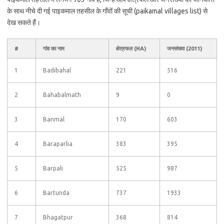
के साथ नीचे दी गई पाइकमाल तहसील के गाँवों की सूची (paikamal villages list) से
देख सकते हैं।
#
गांव का नाम
क्षेत्रफल (HA)
जनसंख्या (2011)
1
Badibahal
221
516
2
Bahabalmath
9
0
3
Banmal
170
603
4
Baraparlia
383
395
5
Barpali
525
987
6
Bartunda
737
1933
7
Bhagatpur
368
814