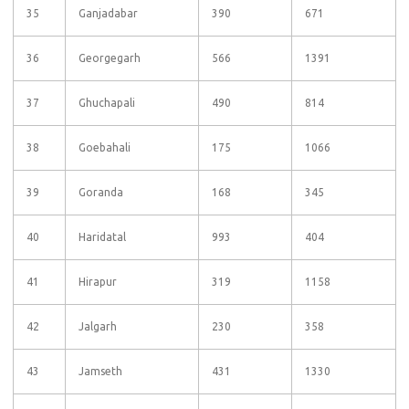
35
Ganjadabar
390
671
36
Georgegarh
566
1391
37
Ghuchapali
490
814
38
Goebahali
175
1066
39
Goranda
168
345
40
Haridatal
993
404
41
Hirapur
319
1158
42
Jalgarh
230
358
43
Jamseth
431
1330