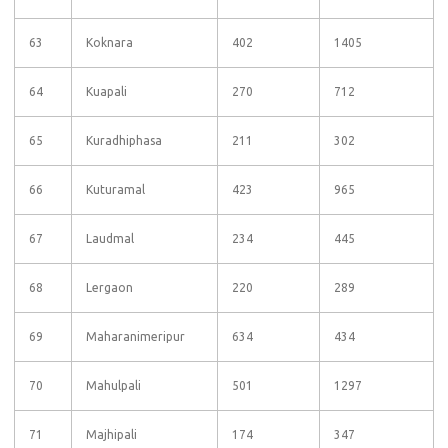
63
Koknara
402
1405
64
Kuapali
270
712
65
Kuradhiphasa
211
302
66
Kuturamal
423
965
67
Laudmal
234
445
68
Lergaon
220
289
69
Maharanimeripur
634
434
70
Mahulpali
501
1297
71
Majhipali
174
347