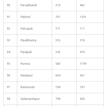
90
Paraskhandi
210
463
91
Pathrel
767
1501
92
Patrapali
371
111
93
Pipalkhunta
355
376
94
Pipalpali
345
470
95
Purena
580
1199
96
Ranjitpur
604
561
97
Rasmunda
198
187
98
Sadanandapur
798
450