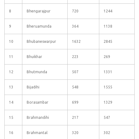
8
Bhengarajpur
720
1244
9
Bheruamunda
364
1138
10
Bhubaneswarpur
1632
2845
11
Bhuikhar
223
269
12
Bhutmunda
507
1331
13
Bijadihi
548
1555
14
Borasambar
699
1329
15
Brahmandihi
217
547
16
Brahmantal
320
302