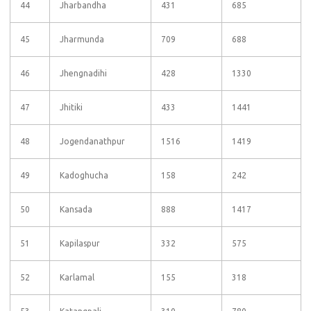
44
Jharbandha
431
685
45
Jharmunda
709
688
46
Jhengnadihi
428
1330
47
Jhitiki
433
1441
48
Jogendanathpur
1516
1419
49
Kadoghucha
158
242
50
Kansada
888
1417
51
Kapilaspur
332
575
52
Karlamal
155
318