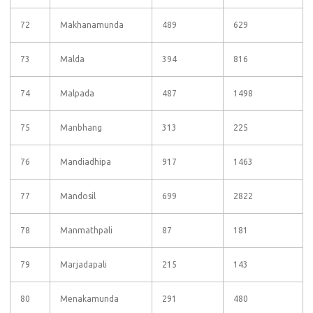
72
Makhanamunda
489
629
73
Malda
394
816
74
Malpada
487
1498
75
Manbhang
313
225
76
Mandiadhipa
917
1463
77
Mandosil
699
2822
78
Manmathpali
87
181
79
Marjadapali
215
143
80
Menakamunda
291
480