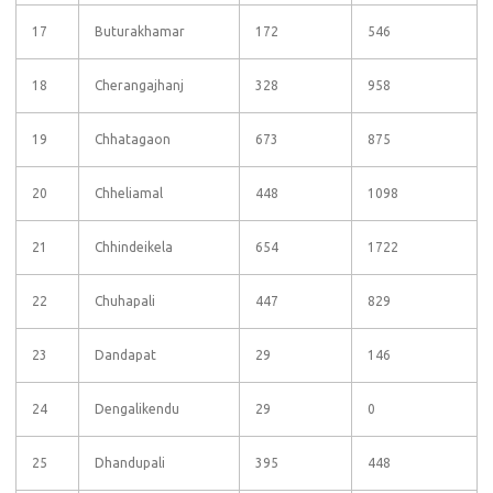
17
Buturakhamar
172
546
18
Cherangajhanj
328
958
19
Chhatagaon
673
875
20
Chheliamal
448
1098
21
Chhindeikela
654
1722
22
Chuhapali
447
829
23
Dandapat
29
146
24
Dengalikendu
29
0
25
Dhandupali
395
448