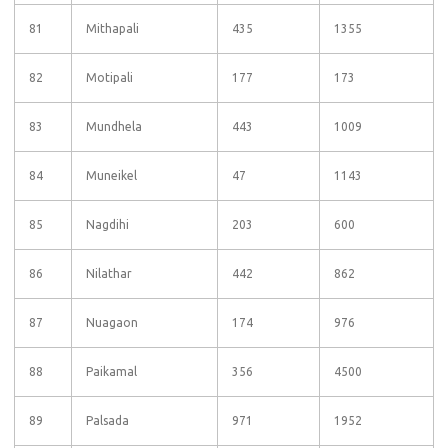
81
Mithapali
435
1355
82
Motipali
177
173
83
Mundhela
443
1009
84
Muneikel
47
1143
85
Nagdihi
203
600
86
Nilathar
442
862
87
Nuagaon
174
976
88
Paikamal
356
4500
89
Palsada
971
1952