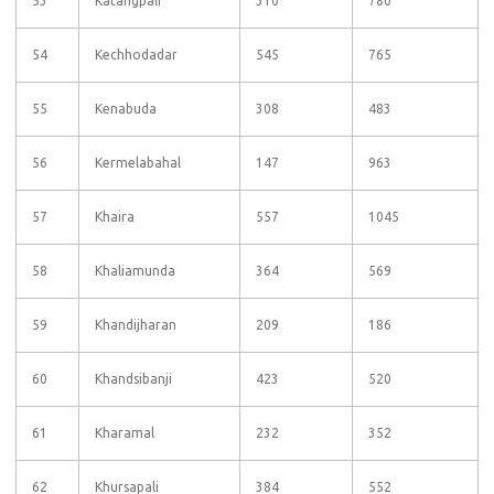
53
Katangpali
310
780
54
Kechhodadar
545
765
55
Kenabuda
308
483
56
Kermelabahal
147
963
57
Khaira
557
1045
58
Khaliamunda
364
569
59
Khandijharan
209
186
60
Khandsibanji
423
520
61
Kharamal
232
352
62
Khursapali
384
552