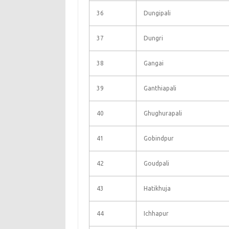
36
Dungipali
37
Dungri
38
Gangai
39
Ganthiapali
40
Ghughurapali
41
Gobindpur
42
Goudpali
43
Hatikhuja
44
Ichhapur