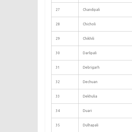
27
Chandipali
28
Chicholi
29
Chikhili
30
Darlipali
31
Debrigarh
32
Dechuan
33
Dekhulia
34
Duari
35
Dulhapali