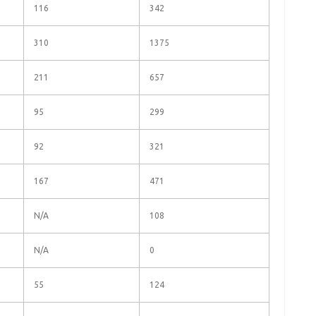
116
342
310
1375
211
657
95
299
92
321
167
471
N/A
108
N/A
0
55
124