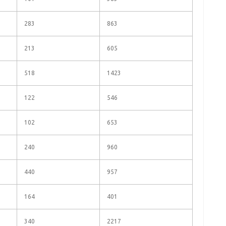
283
863
213
605
518
1423
122
546
102
653
240
960
440
957
164
401
340
2217