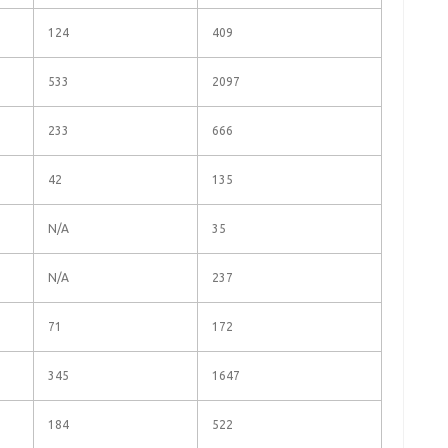
124
409
533
2097
233
666
42
135
N/A
35
N/A
237
71
172
345
1647
184
522