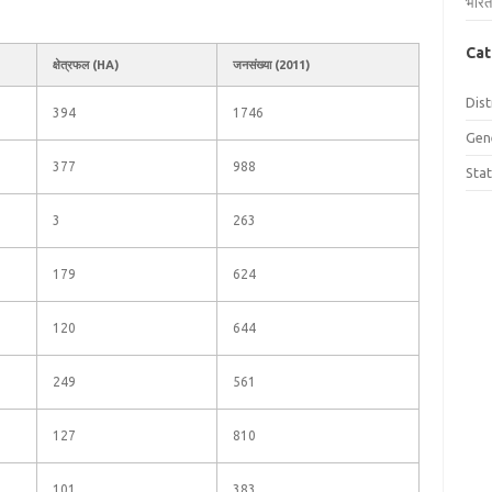
भारत
Cat
क्षेत्रफल (HA)
जनसंख्या (2011)
Dist
394
1746
Gen
377
988
Sta
3
263
179
624
120
644
249
561
127
810
101
383