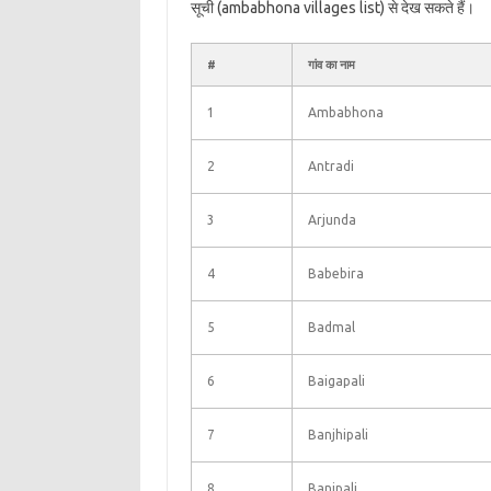
सूची (ambabhona villages list) से देख सकते हैं।
#
गांव का नाम
1
Ambabhona
2
Antradi
3
Arjunda
4
Babebira
5
Badmal
6
Baigapali
7
Banjhipali
8
Banjpali