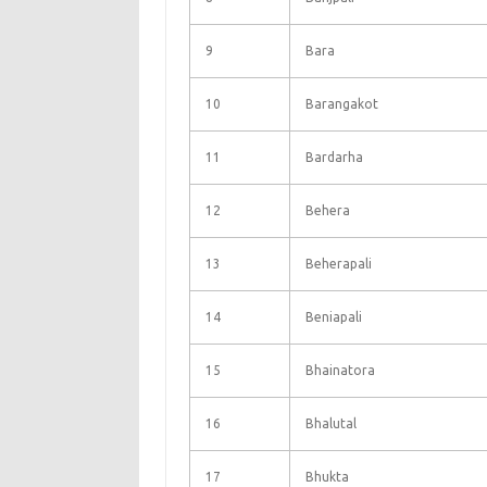
9
Bara
10
Barangakot
11
Bardarha
12
Behera
13
Beherapali
14
Beniapali
15
Bhainatora
16
Bhalutal
17
Bhukta