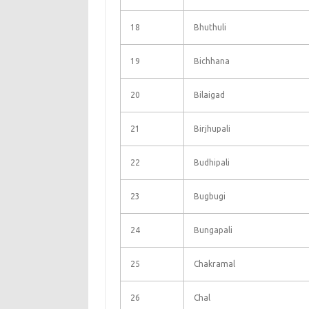
18
Bhuthuli
19
Bichhana
20
Bilaigad
21
Birjhupali
22
Budhipali
23
Bugbugi
24
Bungapali
25
Chakramal
26
Chal