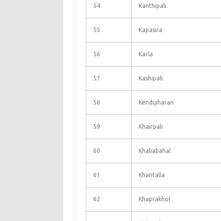
54
Kanthipali
55
Kapasira
56
Karla
57
Kashipali
58
Kendujharan
59
Khairpali
60
Khaliabahal
61
Khantalla
62
Khaprakhol