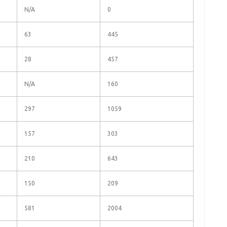
N/A
0
63
445
28
457
N/A
160
297
1059
157
303
210
643
150
209
581
2004