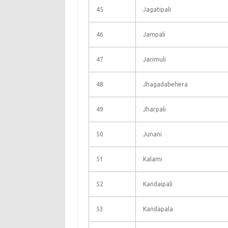
45
Jagatipali
46
Jampali
47
Jarimuli
48
Jhagadabehera
49
Jharpali
50
Junani
51
Kalami
52
Kandaipali
53
Kandapala