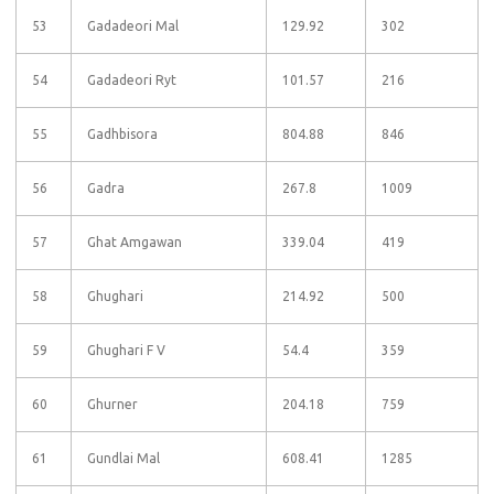
53
Gadadeori Mal
129.92
302
54
Gadadeori Ryt
101.57
216
55
Gadhbisora
804.88
846
56
Gadra
267.8
1009
57
Ghat Amgawan
339.04
419
58
Ghughari
214.92
500
59
Ghughari F V
54.4
359
60
Ghurner
204.18
759
61
Gundlai Mal
608.41
1285