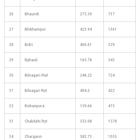
26
Bhaundi
275.59
737
27
Bhikhampur
423.94
1361
28
Bidri
406.61
329
29
Bijhauli
165.78
545
30
Bilnagari Mal
246.22
724
31
Bilnagari Ryt
494.2
422
32
Bishanpura
159.66
475
33
Chakdahi Ryt
553.08
1578
34
Chargaon
582.73
1055