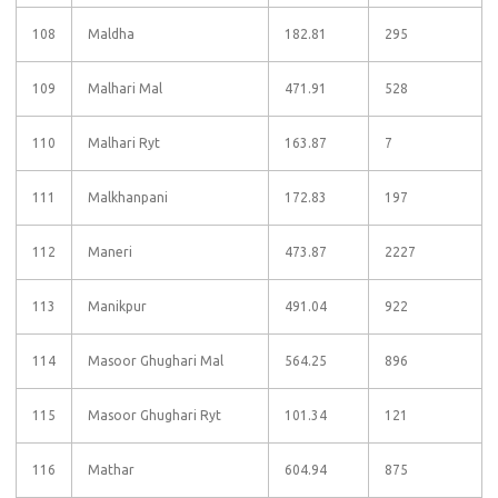
108
Maldha
182.81
295
109
Malhari Mal
471.91
528
110
Malhari Ryt
163.87
7
111
Malkhanpani
172.83
197
112
Maneri
473.87
2227
113
Manikpur
491.04
922
114
Masoor Ghughari Mal
564.25
896
115
Masoor Ghughari Ryt
101.34
121
116
Mathar
604.94
875