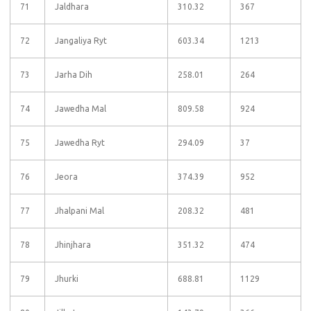
71
Jaldhara
310.32
367
72
Jangaliya Ryt
603.34
1213
73
Jarha Dih
258.01
264
74
Jawedha Mal
809.58
924
75
Jawedha Ryt
294.09
37
76
Jeora
374.39
952
77
Jhalpani Mal
208.32
481
78
Jhinjhara
351.32
474
79
Jhurki
688.81
1129