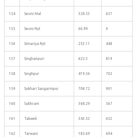
154
Seoni Mal
328.53
657
155
Seoni Ryt
66.99
0
156
Simariya Ryt
253.11
448
157
Singhanpuri
622.3
819
158
Singhpur
419.56
702
159
Sukhari Sangarmpur
708.72
901
160
Sukhram
368.29
567
161
Takweli
343.52
652
162
Tarwani
185.69
694