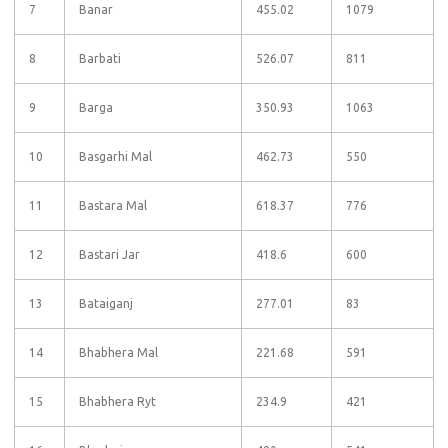
7
Banar
455.02
1079
8
Barbati
526.07
811
9
Barga
350.93
1063
10
Basgarhi Mal
462.73
550
11
Bastara Mal
618.37
776
12
Bastari Jar
418.6
600
13
Bataiganj
277.01
83
14
Bhabhera Mal
221.68
591
15
Bhabhera Ryt
234.9
421