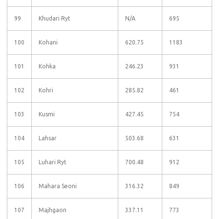
99
Khudari Ryt
N/A
695
100
Kohani
620.75
1183
101
Kohka
246.23
931
102
Kohri
285.82
461
103
Kusmi
427.45
754
104
Lahsar
503.68
631
105
Luhari Ryt
700.48
912
106
Mahara Seoni
316.32
849
107
Majhgaon
337.11
773