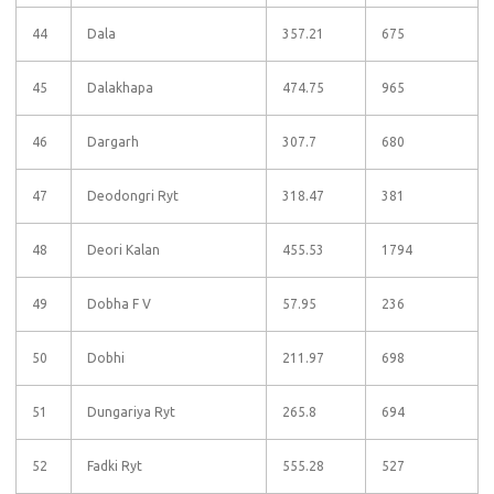
44
Dala
357.21
675
45
Dalakhapa
474.75
965
46
Dargarh
307.7
680
47
Deodongri Ryt
318.47
381
48
Deori Kalan
455.53
1794
49
Dobha F V
57.95
236
50
Dobhi
211.97
698
51
Dungariya Ryt
265.8
694
52
Fadki Ryt
555.28
527