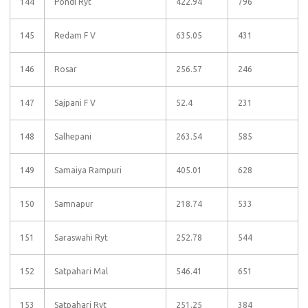
144
Pondi Ryt
422.94
796
145
Redam F V
635.05
431
146
Rosar
256.57
246
147
Sajpani F V
52.4
231
148
Salhepani
263.54
585
149
Samaiya Rampuri
405.01
628
150
Samnapur
218.74
533
151
Saraswahi Ryt
252.78
544
152
Satpahari Mal
546.41
651
153
Satpahari Ryt
251.25
384