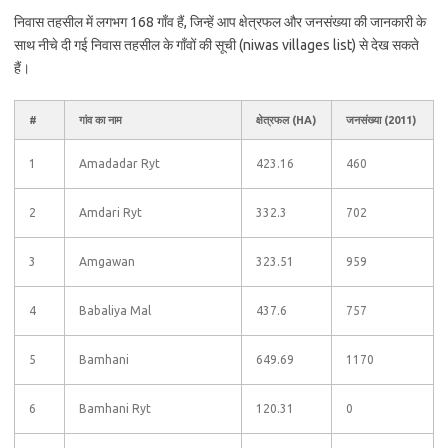
निवास तहसील में लगभग 168 गाँव हैं, जिन्हें आप क्षेत्रफल और जनसंख्या की जानकारी के
साथ नीचे दी गई निवास तहसील के गाँवों की सूची (niwas villages list) से देख सकते
हैं।
#
गांव का नाम
क्षेत्रफल (HA)
जनसंख्या (2011)
1
Amadadar Ryt
423.16
460
2
Amdari Ryt
332.3
702
3
Amgawan
323.51
959
4
Babaliya Mal
437.6
757
5
Bamhani
649.69
1170
6
Bamhani Ryt
120.31
0