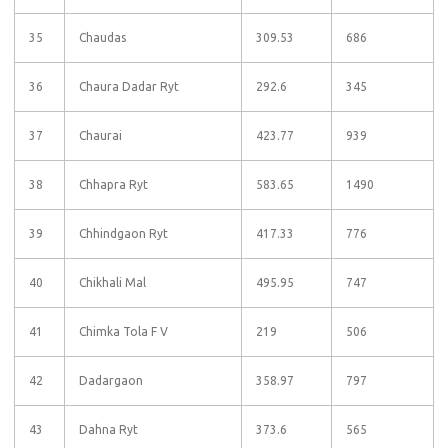
35
Chaudas
309.53
686
36
Chaura Dadar Ryt
292.6
345
37
Chaurai
423.77
939
38
Chhapra Ryt
583.65
1490
39
Chhindgaon Ryt
417.33
776
40
Chikhali Mal
495.95
747
41
Chimka Tola F V
219
506
42
Dadargaon
358.97
797
43
Dahna Ryt
373.6
565