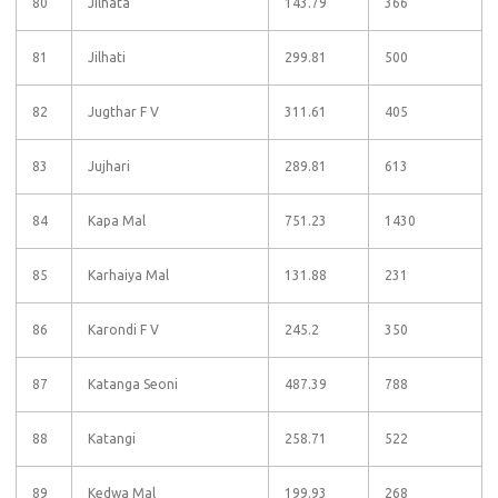
80
Jilhata
143.79
366
81
Jilhati
299.81
500
82
Jugthar F V
311.61
405
83
Jujhari
289.81
613
84
Kapa Mal
751.23
1430
85
Karhaiya Mal
131.88
231
86
Karondi F V
245.2
350
87
Katanga Seoni
487.39
788
88
Katangi
258.71
522
89
Kedwa Mal
199.93
268