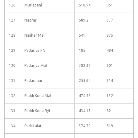
126
Murlapani
510.94
951
127
Nagrar
589.2
337
128
Naijhar Mal
541
875
129
Padariya F V
185
484
130
Padariya Mal
382.36
501
131
Padarpani
255.64
314
132
Paddi Kona Mal
474.55
1321
133
Paddi Kona Ryt
434.17
82
134
Padritalai
374.79
519