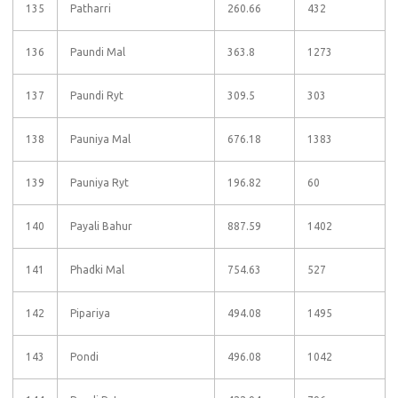
135
Patharri
260.66
432
136
Paundi Mal
363.8
1273
137
Paundi Ryt
309.5
303
138
Pauniya Mal
676.18
1383
139
Pauniya Ryt
196.82
60
140
Payali Bahur
887.59
1402
141
Phadki Mal
754.63
527
142
Pipariya
494.08
1495
143
Pondi
496.08
1042