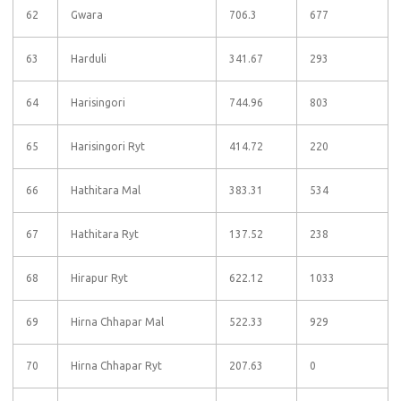
62
Gwara
706.3
677
63
Harduli
341.67
293
64
Harisingori
744.96
803
65
Harisingori Ryt
414.72
220
66
Hathitara Mal
383.31
534
67
Hathitara Ryt
137.52
238
68
Hirapur Ryt
622.12
1033
69
Hirna Chhapar Mal
522.33
929
70
Hirna Chhapar Ryt
207.63
0