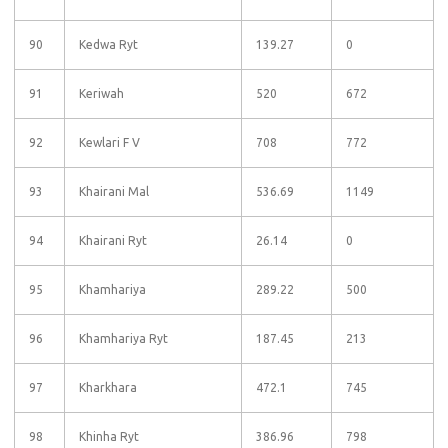
90
Kedwa Ryt
139.27
0
91
Keriwah
520
672
92
Kewlari F V
708
772
93
Khairani Mal
536.69
1149
94
Khairani Ryt
26.14
0
95
Khamhariya
289.22
500
96
Khamhariya Ryt
187.45
213
97
Kharkhara
472.1
745
98
Khinha Ryt
386.96
798