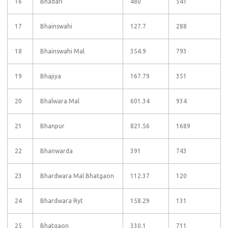
16
Bhadari
480
541
17
Bhainswahi
127.7
288
18
Bhainswahi Mal
354.9
793
19
Bhajiya
167.79
351
20
Bhalwara Mal
601.34
934
21
Bhanpur
821.56
1689
22
Bhanwarda
391
743
23
Bhardwara Mal Bhatgaon
112.37
120
24
Bhardwara Ryt
158.29
131
25
Bhatgaon
330.1
711