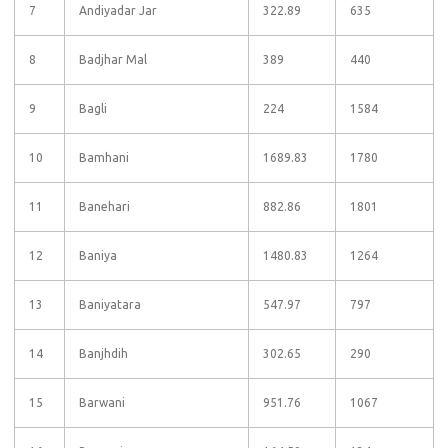
7
Andiyadar Jar
322.89
635
8
Badjhar Mal
389
440
9
Bagli
224
1584
10
Bamhani
1689.83
1780
11
Banehari
882.86
1801
12
Baniya
1480.83
1264
13
Baniyatara
547.97
797
14
Banjhdih
302.65
290
15
Barwani
951.76
1067