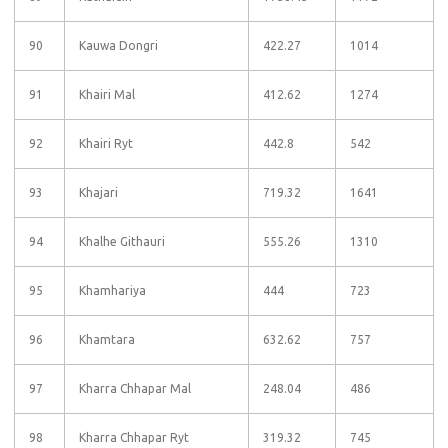
90
Kauwa Dongri
422.27
1014
91
Khairi Mal
412.62
1274
92
Khairi Ryt
442.8
542
93
Khajari
719.32
1641
94
Khalhe Githauri
555.26
1310
95
Khamhariya
444
723
96
Khamtara
632.62
757
97
Kharra Chhapar Mal
248.04
486
98
Kharra Chhapar Ryt
319.32
745