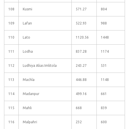
108
Kusmi
571.27
804
109
Lafan
522.93
988
110
Lato
1120.56
1448
111
Lodha
837.28
1174
112
Ludhiya Alias Imlitola
243.27
531
113
Machla
446.88
1148
114
Madanpur
499.16
661
115
Mahli
668
839
116
Malpahri
232
600