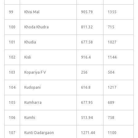
99
Khisi Mal
905.79
1355
100
Khoda Khudra
811.32
715
101
Khudia
677.58
1027
102
Kisli
916.4
1144
103
Kopariya F V
256
504
104
Kudopani
616.8
1217
105
Kumharra
677.95
689
106
Kumhi
513.94
758
107
Kunti Dadargaon
1271.44
1100