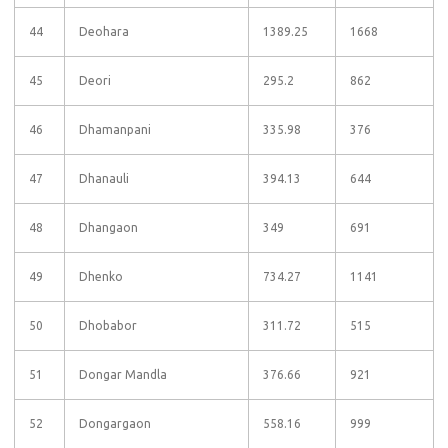
44
Deohara
1389.25
1668
45
Deori
295.2
862
46
Dhamanpani
335.98
376
47
Dhanauli
394.13
644
48
Dhangaon
349
691
49
Dhenko
734.27
1141
50
Dhobabor
311.72
515
51
Dongar Mandla
376.66
921
52
Dongargaon
558.16
999