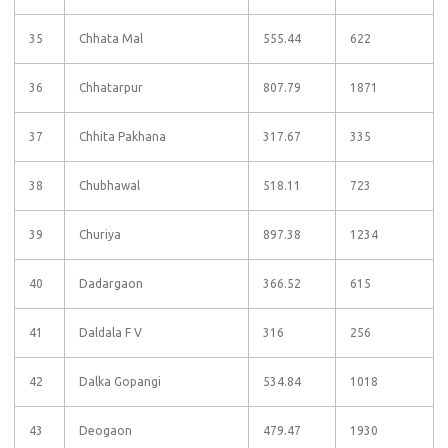
35
Chhata Mal
555.44
622
36
Chhatarpur
807.79
1871
37
Chhita Pakhana
317.67
335
38
Chubhawal
518.11
723
39
Churiya
897.38
1234
40
Dadargaon
366.52
615
41
Daldala F V
316
256
42
Dalka Gopangi
534.84
1018
43
Deogaon
479.47
1930