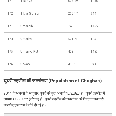
171
Tikariya
625.49
1186
172
Tikra Githauri
208.17
344
173
Umardih
746
1065
174
Umariya
571.73
1131
175
Umariya Ryt
428
1453
176
Urwahi
490.1
593
घुघरी तहसील की जनसंख्या (Population of Ghughari)
2011 के आंकड़ों के अनुसार, घुघरी की कुल आबादी 1,72,823 है। घुघरी तहसील में
लगभग 41,661 घर (परिवार) हैं। घुघरी तहसील की जनसंख्या की विस्तृत जानकारी
सारणीबद्ध प्रारूप में नीचे दी गई है –