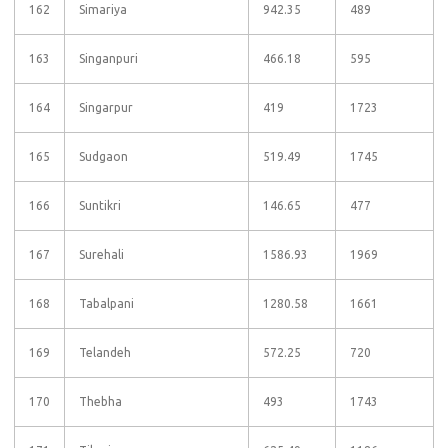
162
Simariya
942.35
489
163
Singanpuri
466.18
595
164
Singarpur
419
1723
165
Sudgaon
519.49
1745
166
Suntikri
146.65
477
167
Surehali
1586.93
1969
168
Tabalpani
1280.58
1661
169
Telandeh
572.25
720
170
Thebha
493
1743