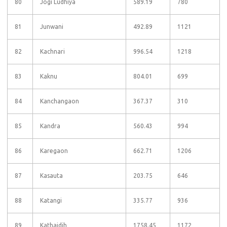
80
Jogi Ludhiya
589.19
780
81
Junwani
492.89
1121
82
Kachnari
996.54
1218
83
Kaknu
804.01
699
84
Kanchangaon
367.37
310
85
Kandra
560.43
994
86
Karegaon
662.71
1206
87
Kasauta
203.75
646
88
Katangi
335.77
936
89
Kathaidih
1758.45
1172