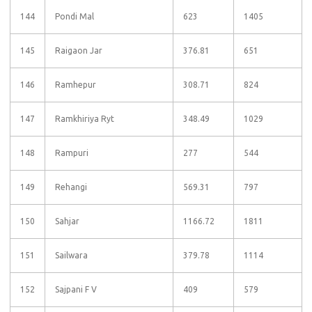
144
Pondi Mal
623
1405
145
Raigaon Jar
376.81
651
146
Ramhepur
308.71
824
147
Ramkhiriya Ryt
348.49
1029
148
Rampuri
277
544
149
Rehangi
569.31
797
150
Sahjar
1166.72
1811
151
Sailwara
379.78
1114
152
Sajpani F V
409
579