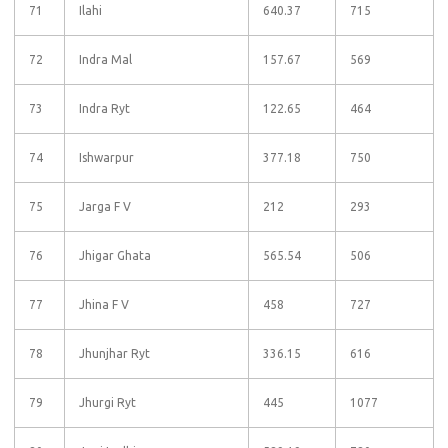
71
Ilahi
640.37
715
72
Indra Mal
157.67
569
73
Indra Ryt
122.65
464
74
Ishwarpur
377.18
750
75
Jarga F V
212
293
76
Jhigar Ghata
565.54
506
77
Jhina F V
458
727
78
Jhunjhar Ryt
336.15
616
79
Jhurgi Ryt
445
1077