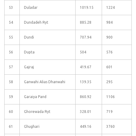
53
Duladar
1019.15
1224
54
Dundadeh Ryt
885.28
984
55
Dundi
707.94
900
56
Dupta
504
576
57
Gajraj
419.67
601
58
Ganwahi Alias Dhanwahi
139.35
295
59
Garaiya Pand
860.92
1106
60
Ghorewada Ryt
328.01
719
61
Ghughari
449.16
3760