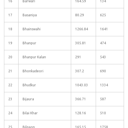
16
Barwari
164.59
134
17
Basaniya
80.29
625
18
Bhainswahi
1266.84
1641
19
Bhanpur
305.81
474
20
Bhanpur Kalan
291
543
21
Bhonkadeori
307.2
690
22
Bhudkur
1043.03
1334
23
Bijaura
366.71
587
24
Bilai Khar
128.16
510
25
Bilgaon
165.15
1758