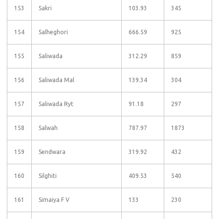
153
Sakri
103.93
345
154
Salheghori
666.59
925
155
Saliwada
312.29
859
156
Saliwada Mal
139.34
304
157
Saliwada Ryt
91.18
297
158
Salwah
787.97
1873
159
Sendwara
319.92
432
160
Silghiti
409.53
540
161
Simaiya F V
133
230