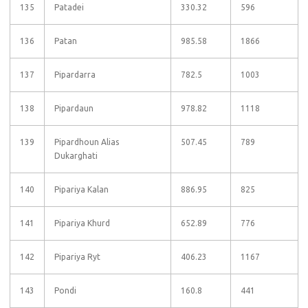
135
Patadei
330.32
596
136
Patan
985.58
1866
137
Pipardarra
782.5
1003
138
Pipardaun
978.82
1118
139
Pipardhoun Alias
507.45
789
Dukarghati
140
Pipariya Kalan
886.95
825
141
Pipariya Khurd
652.89
776
142
Pipariya Ryt
406.23
1167
143
Pondi
160.8
441