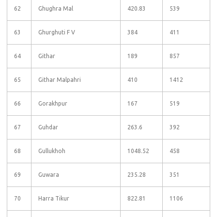
62
Ghughra Mal
420.83
539
63
Ghurghuti F V
384
411
64
Githar
189
857
65
Githar Malpahri
410
1412
66
Gorakhpur
167
519
67
Guhdar
263.6
392
68
Gullukhoh
1048.52
458
69
Guwara
235.28
351
70
Harra Tikur
822.81
1106