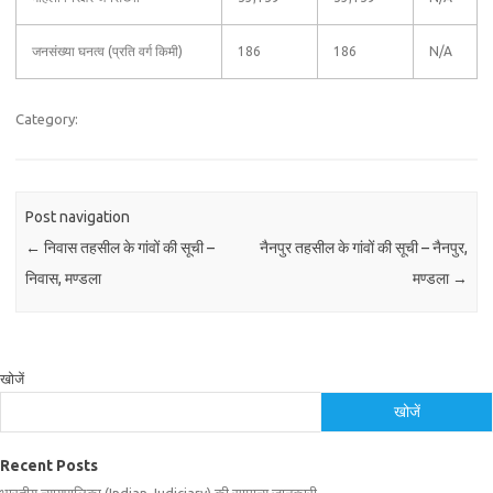
जनसंख्या घनत्व (प्रति वर्ग किमी)
186
186
N/A
Category:
Post navigation
←
निवास तहसील के गांवों की सूची –
नैनपुर तहसील के गांवों की सूची – नैनपुर,
निवास, मण्डला
मण्डला
→
खोजें
खोजें
Recent Posts
भारतीय न्यायपालिका (Indian Judiciary) की सामान्य जानकारी