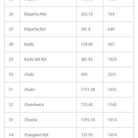
26
Bilgarha Mal
202.12
764
27
Bilgarha Ryt
281.6
649
28
Binjhi
138.86
503
29
Boda Silli Ryt
481.85
1024
30
Chabi
995
2251
31
Chalni
1731.58
1655
32
Chandwara
722.42
1542
33
Chauba
1395.18
1614
34
Chaugaon Ryt
733.95
1634