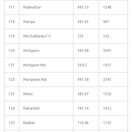
117
Malwathar
991.35
1348
118
Manga
561.63
987
119
Mirchakheda F V
223
322
120
Mohgaon
383.88
3093
121
Mohgaon Ryt
364.2
1021
122
Mungwani Ryt
991.38
2393
123
Munu
283.07
1326
124
Naharbeli
781.16
1012
125
Naijher
710.46
1153