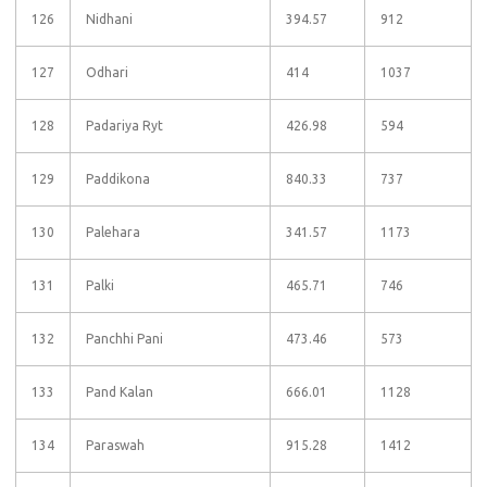
126
Nidhani
394.57
912
127
Odhari
414
1037
128
Padariya Ryt
426.98
594
129
Paddikona
840.33
737
130
Palehara
341.57
1173
131
Palki
465.71
746
132
Panchhi Pani
473.46
573
133
Pand Kalan
666.01
1128
134
Paraswah
915.28
1412