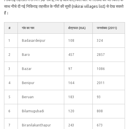
साथ नीचे दी गई निकिराइ तहसील के गाँवों की सूची (nikirai villages list) से देख सकते
हैं।
#
गांव का नाम
क्षेत्रफल (HA)
जनसंख्या (2011)
1
Badasardeipur
108
324
2
Baro
457
2857
3
Bazar
97
1086
4
Benipur
164
2011
5
Beruan
183
93
6
Bilamugubadi
120
808
7
Biranilakanthapur
243
673