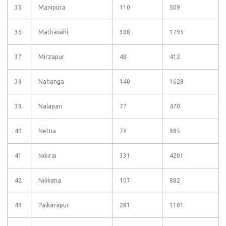
35
Manipura
110
509
36
Mathasahi
388
1793
37
Mirzapur
48
412
38
Nahanga
140
1628
39
Nalapari
77
470
40
Netua
73
985
41
Nikirai
331
4201
42
Nilikana
107
882
43
Paikarapur
281
1101