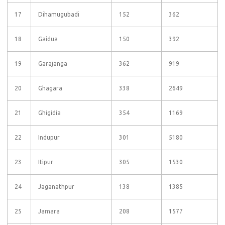
17
Dihamugubadi
152
362
18
Gaidua
150
392
19
Garajanga
362
919
20
Ghagara
338
2649
21
Ghigidia
354
1169
22
Indupur
301
5180
23
Itipur
305
1530
24
Jaganathpur
138
1385
25
Jamara
208
1577