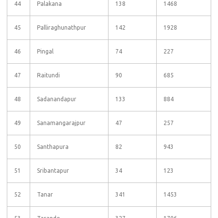
44
Palakana
138
1468
45
Palliraghunathpur
142
1928
46
Pingal
74
227
47
Raitundi
90
685
48
Sadanandapur
133
884
49
Sanamangarajpur
47
257
50
Santhapura
82
943
51
Sribantapur
34
123
52
Tanar
341
1453