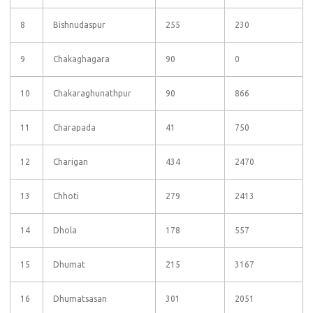
8
Bishnudaspur
255
230
9
Chakaghagara
90
0
10
Chakaraghunathpur
90
866
11
Charapada
41
750
12
Charigan
434
2470
13
Chhoti
279
2413
14
Dhola
178
557
15
Dhumat
215
3167
16
Dhumatsasan
301
2051