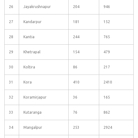
26
Jayakrushnapur
204
946
27
Kandarpur
181
152
28
Kantia
244
765
29
Khetrapal
154
479
30
Koltira
86
217
31
Kora
410
2410
32
Koramirjapur
36
165
33
Kutaranga
76
862
34
Mangalpur
253
2924