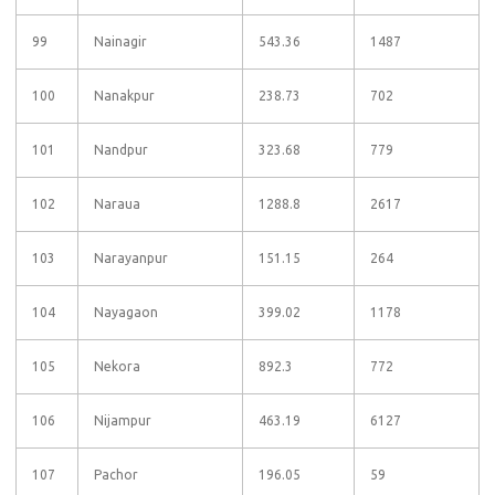
99
Nainagir
543.36
1487
100
Nanakpur
238.73
702
101
Nandpur
323.68
779
102
Naraua
1288.8
2617
103
Narayanpur
151.15
264
104
Nayagaon
399.02
1178
105
Nekora
892.3
772
106
Nijampur
463.19
6127
107
Pachor
196.05
59