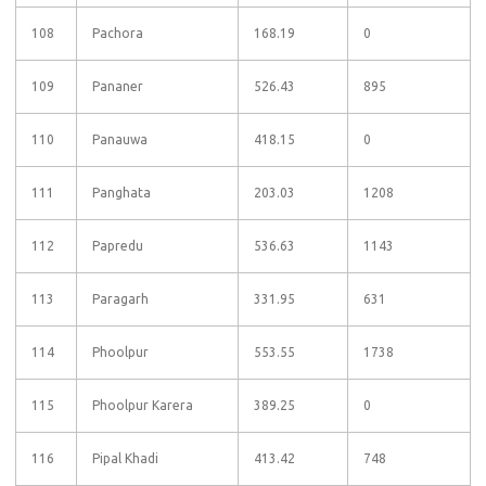
108
Pachora
168.19
0
109
Pananer
526.43
895
110
Panauwa
418.15
0
111
Panghata
203.03
1208
112
Papredu
536.63
1143
113
Paragarh
331.95
631
114
Phoolpur
553.55
1738
115
Phoolpur Karera
389.25
0
116
Pipal Khadi
413.42
748