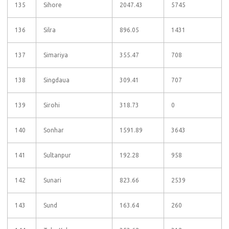
135
Sihore
2047.43
5745
136
Silra
896.05
1431
137
Simariya
355.47
708
138
Singdaua
309.41
707
139
Sirohi
318.73
0
140
Sonhar
1591.89
3643
141
Sultanpur
192.28
958
142
Sunari
823.66
2539
143
Sund
163.64
260