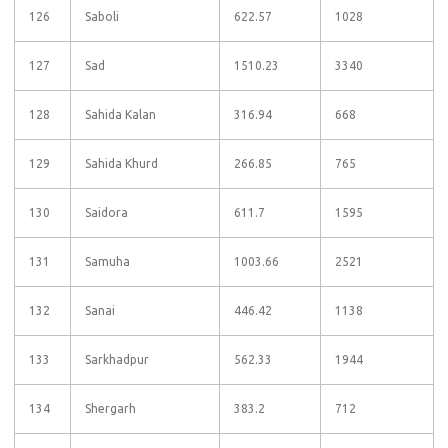
126
Saboli
622.57
1028
127
Sad
1510.23
3340
128
Sahida Kalan
316.94
668
129
Sahida Khurd
266.85
765
130
Saidora
611.7
1595
131
Samuha
1003.66
2521
132
Sanai
446.42
1138
133
Sarkhadpur
562.33
1944
134
Shergarh
383.2
712