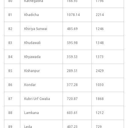
80
Kathegasha
166.93
1796
81
Khadicha
1078.14
2214
82
Khiriya Sunwai
485.69
1246
83
Khudawali
595.98
1348
84
Khyawada
359.53
1373
85
Kishanpur
289.51
2429
86
Kondar
377.28
1030
87
Kubri Urf Gwalia
720.87
1868
88
Lamkana
603.61
1212
89
Leda
407.23
729