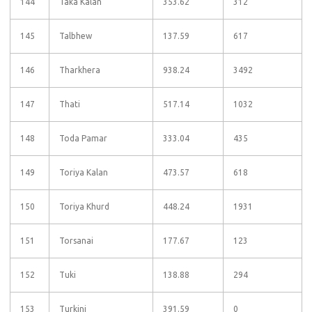
144
Taka Kalan
353.62
312
145
Talbhew
137.59
617
146
Tharkhera
938.24
3492
147
Thati
517.14
1032
148
Toda Pamar
333.04
435
149
Toriya Kalan
473.57
618
150
Toriya Khurd
448.24
1931
151
Torsanai
177.67
123
152
Tuki
138.88
294
153
Turkini
391.59
0