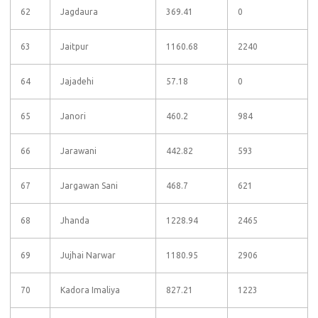
62
Jagdaura
369.41
0
63
Jaitpur
1160.68
2240
64
Jajadehi
57.18
0
65
Janori
460.2
984
66
Jarawani
442.82
593
67
Jargawan Sani
468.7
621
68
Jhanda
1228.94
2465
69
Jujhai Narwar
1180.95
2906
70
Kadora Imaliya
827.21
1223