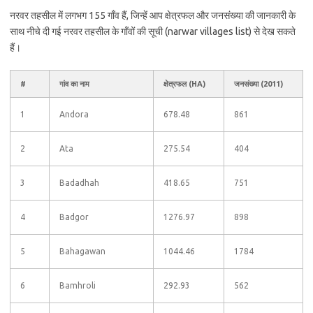
नरवर तहसील में लगभग 155 गाँव हैं, जिन्हें आप क्षेत्रफल और जनसंख्या की जानकारी के
साथ नीचे दी गई नरवर तहसील के गाँवों की सूची (narwar villages list) से देख सकते
हैं।
#
गांव का नाम
क्षेत्रफल (HA)
जनसंख्या (2011)
1
Andora
678.48
861
2
Ata
275.54
404
3
Badadhah
418.65
751
4
Badgor
1276.97
898
5
Bahagawan
1044.46
1784
6
Bamhroli
292.93
562