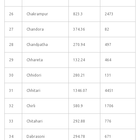
26
Chakrampur
823.3
2473
27
Chandora
374.36
82
28
Chandpatha
270.94
497
29
Chhareta
132.24
464
30
Chhidori
280.21
131
31
Chhitari
1346.07
4451
32
Chirli
580.9
1706
33
Chitahari
292.88
776
34
Dabrasoni
294.78
671