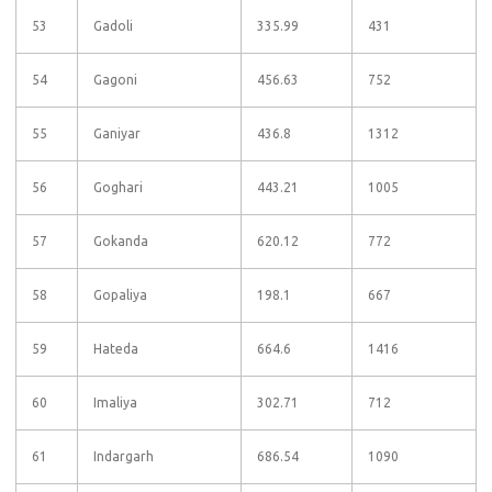
53
Gadoli
335.99
431
54
Gagoni
456.63
752
55
Ganiyar
436.8
1312
56
Goghari
443.21
1005
57
Gokanda
620.12
772
58
Gopaliya
198.1
667
59
Hateda
664.6
1416
60
Imaliya
302.71
712
61
Indargarh
686.54
1090