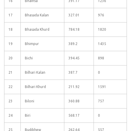
16
Bhainsa
391.17
1236
17
Bhasada Kalan
327.01
976
18
Bhasada Khurd
784.18
1820
19
Bhimpur
389.2
1435
20
Bichi
394.45
898
21
Bilhari Kalan
387.7
0
22
Bilhari Khurd
211.92
1591
23
Biloni
360.88
757
24
Biri
568.17
0
25
Budibhew
262.64
557