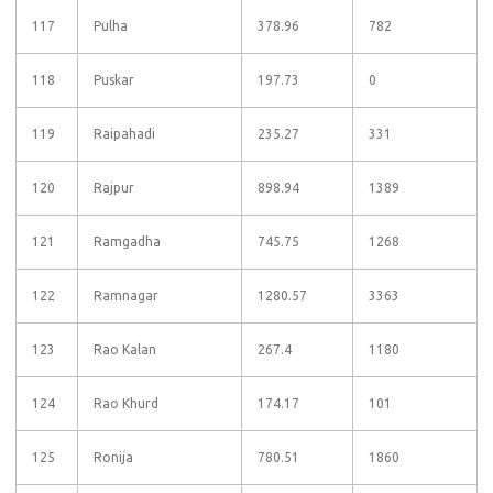
117
Pulha
378.96
782
118
Puskar
197.73
0
119
Raipahadi
235.27
331
120
Rajpur
898.94
1389
121
Ramgadha
745.75
1268
122
Ramnagar
1280.57
3363
123
Rao Kalan
267.4
1180
124
Rao Khurd
174.17
101
125
Ronija
780.51
1860