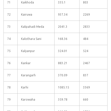
71
Kaikhoda
335.1
803
72
Kairuwa
937.34
2269
73
Kalipahadi Meda
2041.3
2833
74
Kalothara Sani
168.36
484
75
Kalyanpur
324.01
524
76
Kankar
883.21
2467
77
Karangarh
370.09
837
78
Karhi
1085.15
3369
79
Karowaha
359.78
660