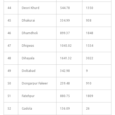
44
Deori Khurd
544.78
1350
45
Dhakurai
334.99
938
46
Dhamdholi
899.37
1848
47
Dhigwas
1045.02
1554
48
Dihayala
1641.32
3022
49
Doltabad
342.98
9
50
Dongarpur Fakeer
239.48
910
51
Fatehpur
880.75
1809
52
Gadola
136.09
26