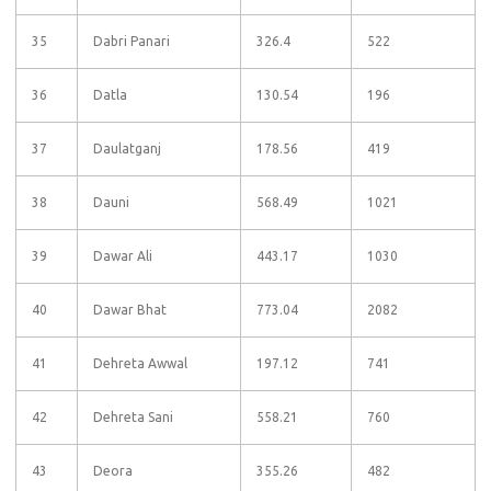
35
Dabri Panari
326.4
522
36
Datla
130.54
196
37
Daulatganj
178.56
419
38
Dauni
568.49
1021
39
Dawar Ali
443.17
1030
40
Dawar Bhat
773.04
2082
41
Dehreta Awwal
197.12
741
42
Dehreta Sani
558.21
760
43
Deora
355.26
482