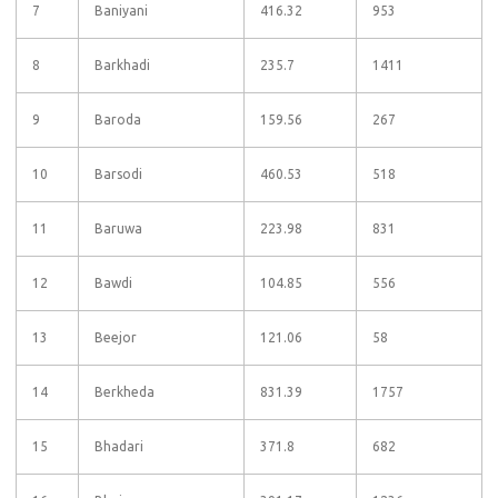
7
Baniyani
416.32
953
8
Barkhadi
235.7
1411
9
Baroda
159.56
267
10
Barsodi
460.53
518
11
Baruwa
223.98
831
12
Bawdi
104.85
556
13
Beejor
121.06
58
14
Berkheda
831.39
1757
15
Bhadari
371.8
682