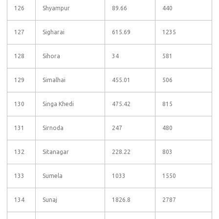
126
Shyampur
89.66
440
127
Sigharai
615.69
1235
128
Sihora
34
581
129
Simalhai
455.01
506
130
Singa Khedi
475.42
815
131
Sirnoda
247
480
132
Sitanagar
228.22
803
133
Sumela
1033
1550
134
Sunaj
1826.8
2787