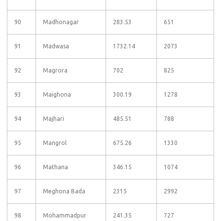
90
Madhonagar
283.53
651
91
Madwasa
1732.14
2073
92
Magrora
702
825
93
Maighona
300.19
1278
94
Majhari
485.51
788
95
Mangrol
675.26
1330
96
Mathana
346.15
1074
97
Meghona Bada
2315
2992
98
Mohammadpur
241.35
727