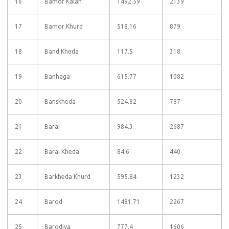
16
Bamor Kalan
1492.59
2139
17
Bamor Khurd
518.16
879
18
Band Kheda
117.5
318
19
Banhaga
615.77
1082
20
Banskheda
524.82
787
21
Barai
984.3
2687
22
Barai Kheda
84.6
440
23
Barkheda Khurd
595.84
1232
24
Barod
1481.71
2267
25
Barodiya
777.4
1606