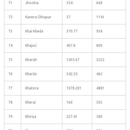
71
Jhoolna
324
668
72
Kanera Chhapar
57
1141
73
Khai Kheda
370.77
938
74
Khajuri
407.8
800
75
Kharah
1455.67
2222
76
Kharila
342.55
462
77
Khatora
1078.201
4881
78
Kherai
160
305
79
Khiriya
227.41
580