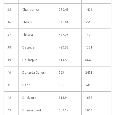
35
Chandoriya
770.43
1406
36
Chhapi
331.01
551
37
Chitara
577.26
1370
38
Dagpipari
420.52
1321
39
Daulatpur
313.58
664
40
Deharda Ganesh
763
2431
41
Deori
305
546
42
Dhakrora
916.9
1655
43
Dhamantook
559.17
1053