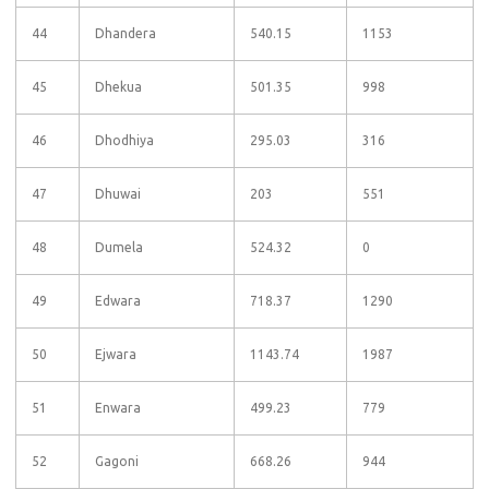
44
Dhandera
540.15
1153
45
Dhekua
501.35
998
46
Dhodhiya
295.03
316
47
Dhuwai
203
551
48
Dumela
524.32
0
49
Edwara
718.37
1290
50
Ejwara
1143.74
1987
51
Enwara
499.23
779
52
Gagoni
668.26
944