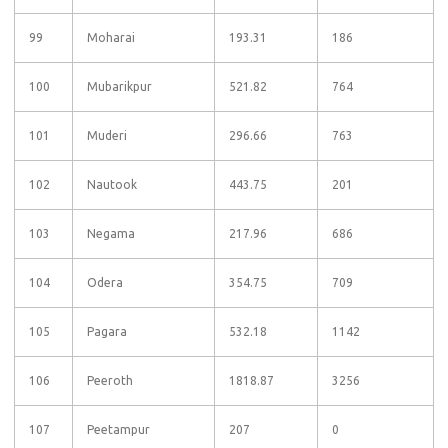
99
Moharai
193.31
186
100
Mubarikpur
521.82
764
101
Muderi
296.66
763
102
Nautook
443.75
201
103
Negama
217.96
686
104
Odera
354.75
709
105
Pagara
532.18
1142
106
Peeroth
1818.87
3256
107
Peetampur
207
0