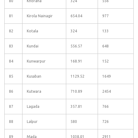
80
Khorana
324
556
81
Kirola Nainagir
654.04
977
82
Kotala
324
133
83
Kundai
556.57
648
84
Kunwarpur
168.91
152
85
Kusaban
1129.52
1649
86
Kutwara
710.89
2454
87
Lagada
357.81
766
88
Lalpur
580
726
89
Mada
1038.01
2911