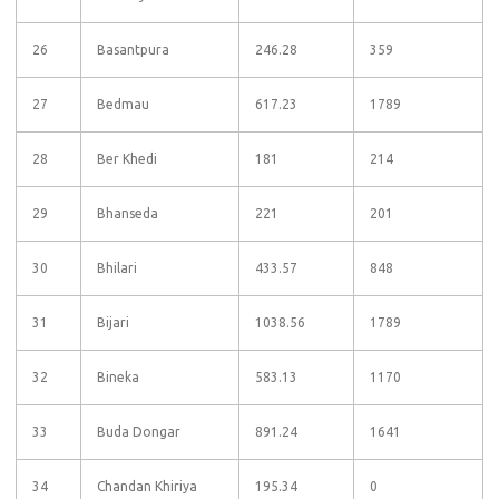
26
Basantpura
246.28
359
27
Bedmau
617.23
1789
28
Ber Khedi
181
214
29
Bhanseda
221
201
30
Bhilari
433.57
848
31
Bijari
1038.56
1789
32
Bineka
583.13
1170
33
Buda Dongar
891.24
1641
34
Chandan Khiriya
195.34
0