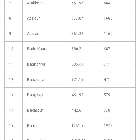
7
Amkheda
361.98
684
8
Atalpur
933.07
1686
9
Atarai
863.32
1360
10
Bado Khara
380.2
687
11
Baghoriya
995.49
771
12
Bahadura
321.16
471
13
Bahgawa
461.98
579
14
Bakaspur
442.61
738
15
Bamor
1351.5
1975