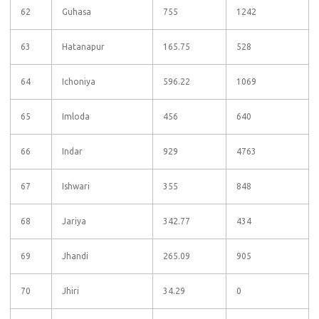
62
Guhasa
755
1242
63
Hatanapur
165.75
528
64
Ichoniya
596.22
1069
65
Imloda
456
640
66
Indar
929
4763
67
Ishwari
355
848
68
Jariya
342.77
434
69
Jhandi
265.09
905
70
Jhiri
34.29
0