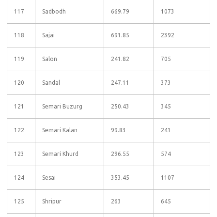
117
Sadbodh
669.79
1073
118
Sajai
691.85
2392
119
Salon
241.82
705
120
Sandal
247.11
373
121
Semari Buzurg
250.43
345
122
Semari Kalan
99.83
241
123
Semari Khurd
296.55
574
124
Sesai
353.45
1107
125
Shripur
263
645