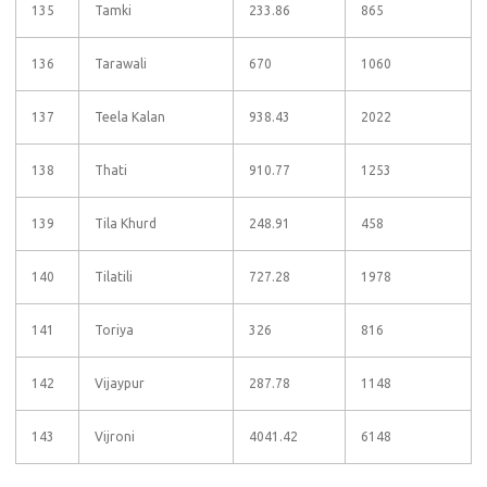
135
Tamki
233.86
865
136
Tarawali
670
1060
137
Teela Kalan
938.43
2022
138
Thati
910.77
1253
139
Tila Khurd
248.91
458
140
Tilatili
727.28
1978
141
Toriya
326
816
142
Vijaypur
287.78
1148
143
Vijroni
4041.42
6148