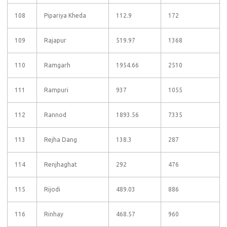
108
Pipariya Kheda
112.9
172
109
Rajapur
519.97
1368
110
Ramgarh
1954.66
2510
111
Rampuri
937
1055
112
Rannod
1893.56
7335
113
Rejha Dang
138.3
287
114
Renjhaghat
292
476
115
Rijodi
489.03
886
116
Rinhay
468.57
960