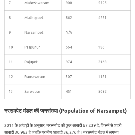
7
Maheshwaram
900
5725
8
Muthojipet
862
4251
9
Narsampet
N/A
10
Paspunur
664
186
11
Rajupet
974
2168
12
Ramavaram
307
1181
13
Sarwapur
451
5092
नरसमपेट मंडल की जनसंख्या (Population of Narsampet)
2011 के आंकड़ों के अनुसार, नरसमपेट की कुल आबादी 67,239 है, जिसमें से शहरी
आबादी 30,963 है जबकि ग्रामीण आबादी 36,276 है। नरसमपेट मंडल में लगभग