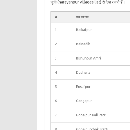
सूची (narayanpur villages list) से देख सकते हैं।
#
गांव का नाम
1
Baikatpur
2
Bainadih
3
Bishunpur Amri
4
Dudhaila
5
Eusufpur
6
Gangapur
7
Gopalpur Kali Patti
8
Gopalpurchaki Patti