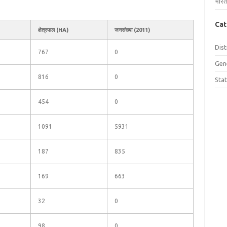
भारत
Cat
क्षेत्रफल (HA)
जनसंख्या (2011)
Dist
767
0
Gen
816
0
Sta
454
0
1091
5931
187
835
169
663
32
0
98
0