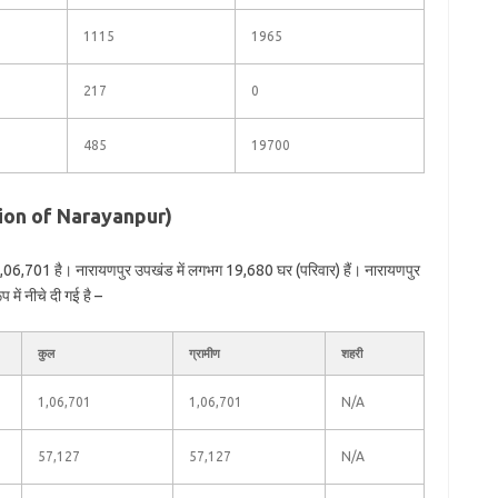
1115
1965
217
0
485
19700
ation of Narayanpur)
1,06,701 है। नारायणपुर उपखंड में लगभग 19,680 घर (परिवार) हैं। नारायणपुर
में नीचे दी गई है –
कुल
ग्रामीण
शहरी
1,06,701
1,06,701
N/A
57,127
57,127
N/A