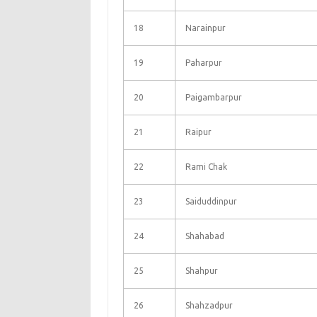
18
Narainpur
19
Paharpur
20
Paigambarpur
21
Raipur
22
Rami Chak
23
Saiduddinpur
24
Shahabad
25
Shahpur
26
Shahzadpur