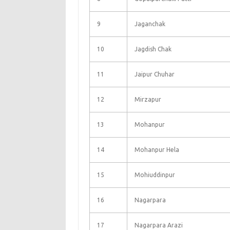
9
Jaganchak
10
Jagdish Chak
11
Jaipur Chuhar
12
Mirzapur
13
Mohanpur
14
Mohanpur Hela
15
Mohiuddinpur
16
Nagarpara
17
Nagarpara Arazi