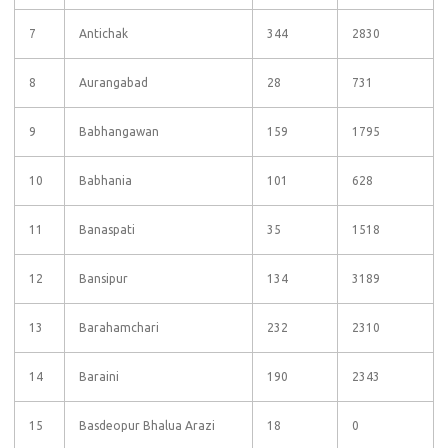
7
Antichak
344
2830
8
Aurangabad
28
731
9
Babhangawan
159
1795
10
Babhania
101
628
11
Banaspati
35
1518
12
Bansipur
134
3189
13
Barahamchari
232
2310
14
Baraini
190
2343
15
Basdeopur Bhalua Arazi
18
0