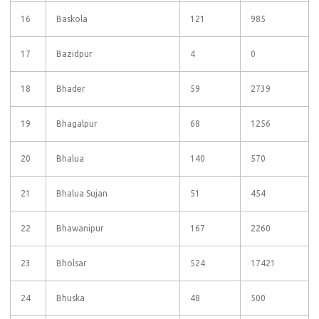
16
Baskola
121
985
17
Bazidpur
4
0
18
Bhader
59
2739
19
Bhagalpur
68
1256
20
Bhalua
140
570
21
Bhalua Sujan
51
454
22
Bhawanipur
167
2260
23
Bholsar
524
17421
24
Bhuska
48
500