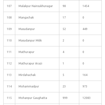
107
Malakpur Nainsukhunagar
98
1454
108
Mangachak
17
0
109
Masudanpur
52
449
110
Masudanpur Milik
2
0
111
Mathurapur
4
0
112
Mathurapur Arazi
1
0
113
Mirdahachak
5
164
114
Mohammadpur
23
973
115
Mohanpur Gaughatta
999
12083