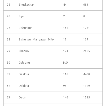
25
Bhuskachak
44
683
26
Bijai
2
0
27
Bishunpur
134
1771
28
Bishunpur Mahgawan Milik
17
107
29
Channo
173
2625
30
Colgong
N/A
31
Dealpur
316
4400
32
Debipur
95
1129
33
Deori
146
1515