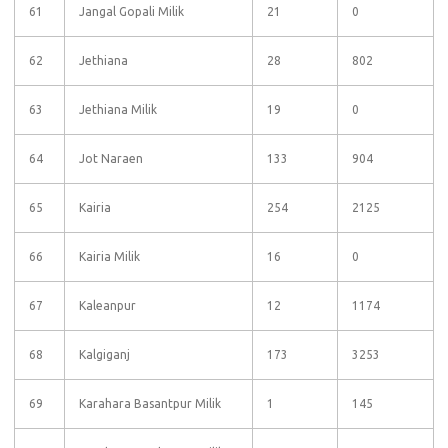
61
Jangal Gopali Milik
21
0
62
Jethiana
28
802
63
Jethiana Milik
19
0
64
Jot Naraen
133
904
65
Kairia
254
2125
66
Kairia Milik
16
0
67
Kaleanpur
12
1174
68
Kalgiganj
173
3253
69
Karahara Basantpur Milik
1
145