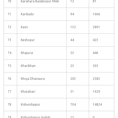
70
Karahara Basdeopur Milik
12
81
71
Karikado
94
1066
72
Kasri
132
2801
73
Keshopur
44
423
74
Khajuria
53
446
75
Kharikhan
23
503
76
Khoja Dhanaura
203
2583
77
Khutahari
31
1929
78
Kishundaspur
704
14824
79
Kishundaspur Inglish
13
0