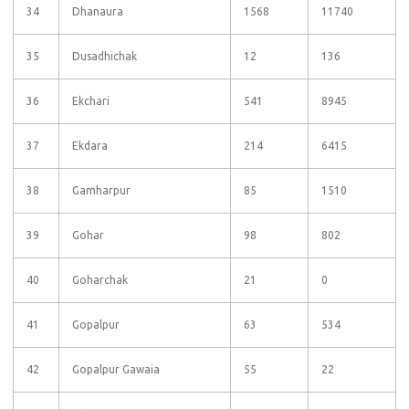
34
Dhanaura
1568
11740
35
Dusadhichak
12
136
36
Ekchari
541
8945
37
Ekdara
214
6415
38
Gamharpur
85
1510
39
Gohar
98
802
40
Goharchak
21
0
41
Gopalpur
63
534
42
Gopalpur Gawaia
55
22