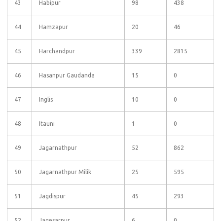
43
Habipur
98
438
44
Hamzapur
20
46
45
Harchandpur
339
2815
46
Hasanpur Gaudanda
15
0
47
Inglis
10
0
48
Itauni
1
0
49
Jagarnathpur
52
862
50
Jagarnathpur Milik
25
595
51
Jagdispur
45
293
52
Jagesarpur
6
0