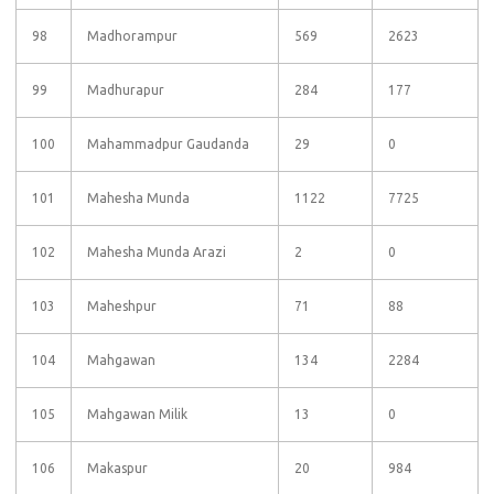
98
Madhorampur
569
2623
99
Madhurapur
284
177
100
Mahammadpur Gaudanda
29
0
101
Mahesha Munda
1122
7725
102
Mahesha Munda Arazi
2
0
103
Maheshpur
71
88
104
Mahgawan
134
2284
105
Mahgawan Milik
13
0
106
Makaspur
20
984