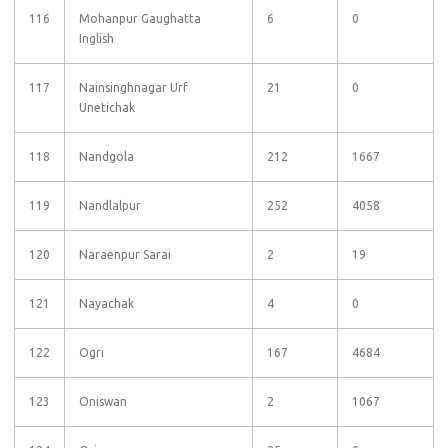
116
Mohanpur Gaughatta
6
0
Inglish
117
Nainsinghnagar Urf
21
0
Unetichak
118
Nandgola
212
1667
119
Nandlalpur
252
4058
120
Naraenpur Sarai
2
19
121
Nayachak
4
0
122
Ogri
167
4684
123
Oniswan
2
1067