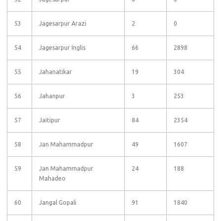
53
Jagesarpur Arazi
2
0
54
Jagesarpur Inglis
66
2898
55
Jahanatikar
19
304
56
Jahanpur
3
253
57
Jaitipur
84
2354
58
Jan Mahammadpur
49
1607
59
Jan Mahammadpur
24
188
Mahadeo
60
Jangal Gopali
91
1840