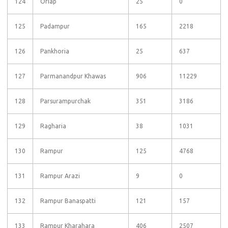
124
Oriap
25
0
125
Padampur
165
2218
126
Pankhoria
25
637
127
Parmanandpur Khawas
906
11229
128
Parsurampurchak
351
3186
129
Ragharia
38
1031
130
Rampur
125
4768
131
Rampur Arazi
9
0
132
Rampur Banaspatti
121
157
133
Rampur Kharahara
406
2507