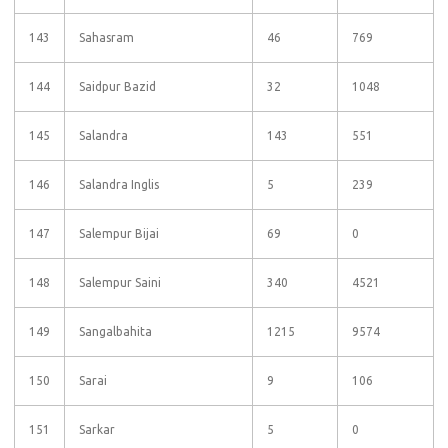
143
Sahasram
46
769
144
Saidpur Bazid
32
1048
145
Salandra
143
551
146
Salandra Inglis
5
239
147
Salempur Bijai
69
0
148
Salempur Saini
340
4521
149
Sangalbahita
1215
9574
150
Sarai
9
106
151
Sarkar
5
0