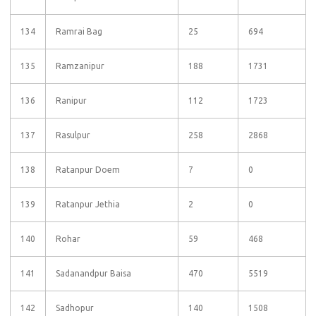
134
Ramrai Bag
25
694
135
Ramzanipur
188
1731
136
Ranipur
112
1723
137
Rasulpur
258
2868
138
Ratanpur Doem
7
0
139
Ratanpur Jethia
2
0
140
Rohar
59
468
141
Sadanandpur Baisa
470
5519
142
Sadhopur
140
1508