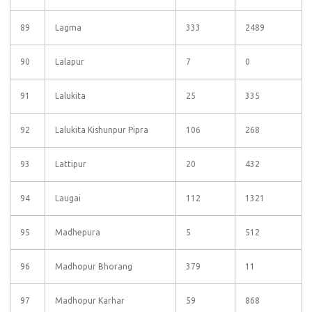
89
Lagma
333
2489
90
Lalapur
7
0
91
Lalukita
25
335
92
Lalukita Kishunpur Pipra
106
268
93
Lattipur
20
432
94
Laugai
112
1321
95
Madhepura
5
512
96
Madhopur Bhorang
379
11
97
Madhopur Karhar
59
868