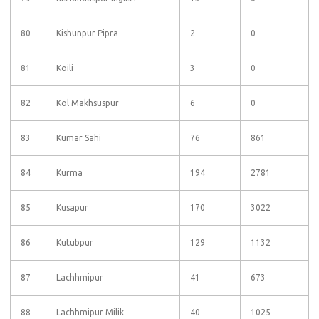
80
Kishunpur Pipra
2
0
81
Koili
3
0
82
Kol Makhsuspur
6
0
83
Kumar Sahi
76
861
84
Kurma
194
2781
85
Kusapur
170
3022
86
Kutubpur
129
1132
87
Lachhmipur
41
673
88
Lachhmipur Milik
40
1025