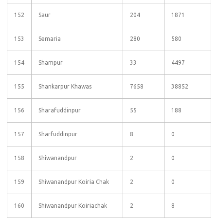
152
Saur
204
1871
153
Semaria
280
580
154
Shampur
33
4497
155
Shankarpur Khawas
7658
38852
156
Sharafuddinpur
55
188
157
Sharfuddinpur
8
0
158
Shiwanandpur
2
0
159
Shiwanandpur Koiria Chak
2
0
160
Shiwanandpur Koiriachak
2
8