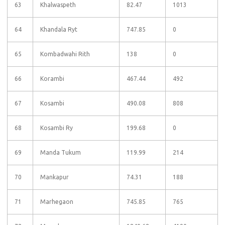
63
Khalwaspeth
82.47
1013
64
Khandala Ryt
747.85
0
65
Kombadwahi Rith
138
0
66
Korambi
467.44
492
67
Kosambi
490.08
808
68
Kosambi Ry
199.68
0
69
Manda Tukum
119.99
214
70
Mankapur
74.31
188
71
Marhegaon
745.85
765