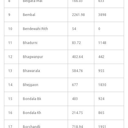
8
Belgata Mal
166.03
633
9
Bembal
2261.98
3898
10
Bendewahi Rith
54
0
11
Bhadurni
83.72
1148
12
Bhagwanpur
402.64
442
13
Bhawarala
584.76
955
14
Bhejgaon
677
1830
15
Bondala Bk
403
924
16
Bondala Kh
214.75
865
17
Borchandli
718.94
1951