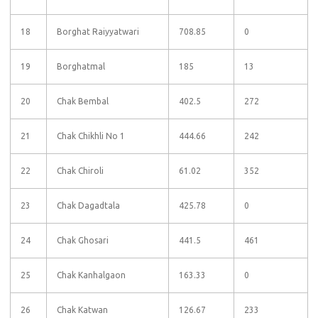
18
Borghat Raiyyatwari
708.85
0
19
Borghatmal
185
13
20
Chak Bembal
402.5
272
21
Chak Chikhli No 1
444.66
242
22
Chak Chiroli
61.02
352
23
Chak Dagadtala
425.78
0
24
Chak Ghosari
441.5
461
25
Chak Kanhalgaon
163.33
0
26
Chak Katwan
126.67
233