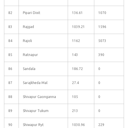
82
Pipari Dixit
136.61
1070
83
Rajgad
1039.21
1596
84
Rajoli
1162
5073
85
Ratnapur
143
390
86
Sandala
186.72
0
87
Sarajkheda Mal
27.4
0
88
Shivapur Gaonganna
105
0
89
Shivapur Tukum
213
0
90
Shiwapur Ryt
1030.96
229