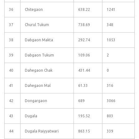
36
Chitegaon
638.22
1241
37
Churul Tukum
738.69
348
38
Dabgaon Makta
292.74
1053
39
Dabgaon Tukum
109.06
2
40
Dahegaon Chak
431.44
0
41
Dahegaon Mal
61.33
316
42
Dongargaon
689
3066
43
Dugala
195.52
803
44
Dugala Raiyyatwari
863.15
339