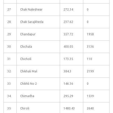
27
Chak Naleshwar
272.34
0
28
Chak Sarajkheda
237.62
0
29
Chandapur
557.72
1958
30
Chichala
400.05
3136
31
Chicholi
173.35
110
32
Chikhali Mal
384.3
2199
33
Chikhli No 2
146.36
0
34
Chimadha
295.29
1539
35
Chiroli
1480.43
2640