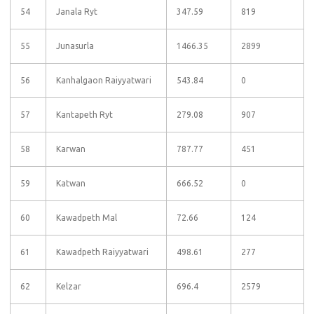
54
Janala Ryt
347.59
819
55
Junasurla
1466.35
2899
56
Kanhalgaon Raiyyatwari
543.84
0
57
Kantapeth Ryt
279.08
907
58
Karwan
787.77
451
59
Katwan
666.52
0
60
Kawadpeth Mal
72.66
124
61
Kawadpeth Raiyyatwari
498.61
277
62
Kelzar
696.4
2579