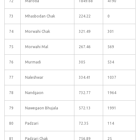
72
Maroda
1849.68
4190
73
Mhasbodan Chak
224.22
0
74
Morwahi Chak
321.49
301
75
Morwahi Mal
267.46
569
76
Murmadi
305
534
77
Naleshwar
334.41
1037
78
Nandgaon
732.77
1964
79
Nawegaon Bhujala
572.13
1991
80
Padzari
72.35
114
81
Padzari Chak
756.89
25