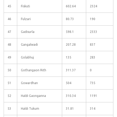
45
Fiskuti
602.64
2324
46
Fulzari
80.73
190
47
Gadisurla
598.1
2333
48
Gangalwadi
207.28
837
49
Golabhuj
135
283
50
Gothangaon Rith
311.37
0
51
Gowardhan
504
735
52
Haldi Gaonganna
310.34
1191
53
Haldi Tukum
31.81
314