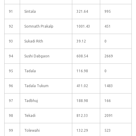
91
Sintala
321.64
995
92
Somnath Prakalp
1001.43
451
93
Sukadi Rith
39.12
0
94
Sushi Dabgaon
608.54
2669
95
Tadala
116.98
0
96
Tadala Tukum
411.02
1483
97
Tadbhuj
188.98
166
98
Tekadi
812.33
2091
99
Tolewahi
132.29
523