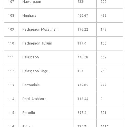
107
Nawargaon
233
202
108
Nunhara
460.67
455
109
Pachagaon Musalman
196.22
149
110
Pachagaon Tukum
117.4
105
111
Palasgaon
446.28
552
112
Palasgaon Singru
157
268
113
Panwadala
479.85
777
114
Pardi Ambhora
318.44
0
115
Parodhi
697.41
821
116
Patala
634.71
2230