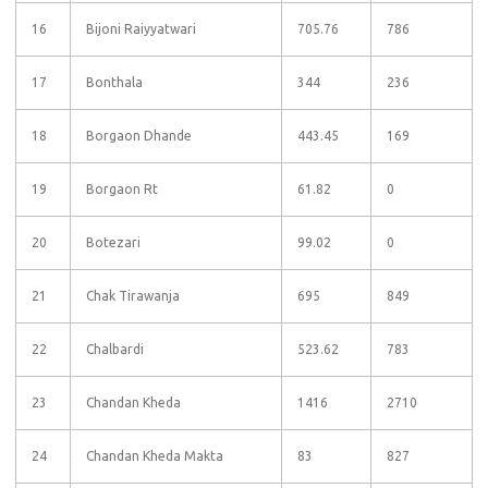
16
Bijoni Raiyyatwari
705.76
786
17
Bonthala
344
236
18
Borgaon Dhande
443.45
169
19
Borgaon Rt
61.82
0
20
Botezari
99.02
0
21
Chak Tirawanja
695
849
22
Chalbardi
523.62
783
23
Chandan Kheda
1416
2710
24
Chandan Kheda Makta
83
827