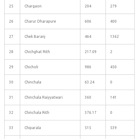
25
Chargaon
204
279
26
Charur Dharapure
606
400
27
Chek Baranj
464
1362
28
Chichghat Rith
217.09
2
29
Chicholi
986
450
30
Chinchala
63.24
0
31
Chinchala Raiyyatwari
360
141
32
Chinchala Rith
376.17
0
33
Chiparala
515
539