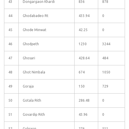
43
Dongargaon Khardi
836
878
44
Ghodabadeo Rt
433.94
0
45
Ghode Minwat
42.25
0
46
Ghodpeth
1230
3244
47
Ghosari
428.64
484
48
Ghot Nimbala
674
1050
49
Goraja
150
729
50
Gotala Rith
286.48
0
51
Govardip Rith
43.96
0
52
Gulgaon
276
511