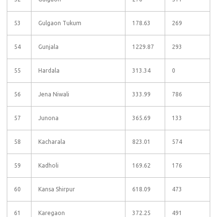
53
Gulgaon Tukum
178.63
269
54
Gunjala
1229.87
293
55
Hardala
313.34
0
56
Jena Niwali
333.99
786
57
Junona
365.69
133
58
Kacharala
823.01
574
59
Kadholi
169.62
176
60
Kansa Shirpur
618.09
473
61
Karegaon
372.25
491