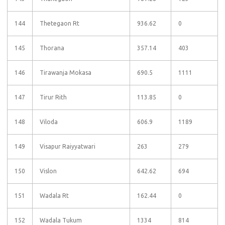
144
Thetegaon Rt
936.62
0
145
Thorana
357.14
403
146
Tirawanja Mokasa
690.5
1111
147
Tirur Rith
113.85
0
148
Viloda
606.9
1189
149
Visapur Raiyyatwari
263
279
150
Vislon
642.62
694
151
Wadala Rt
162.44
0
152
Wadala Tukum
1334
814