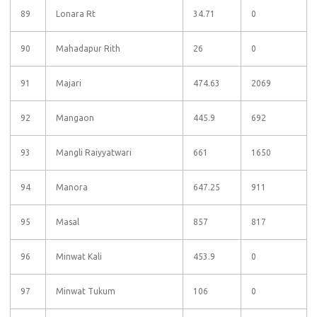
89
Lonara Rt
34.71
0
90
Mahadapur Rith
26
0
91
Majari
474.63
2069
92
Mangaon
445.9
692
93
Mangli Raiyyatwari
661
1650
94
Manora
647.25
911
95
Masal
857
817
96
Minwat Kali
453.9
0
97
Minwat Tukum
106
0