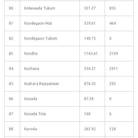
80
Kokewada Tukum
531.27
855
81
Kondegaon Mal
359.61
464
82
Kondegaon Tukum
149.75
0
83
Kondha
1165.61
2109
84
Kuchana
336.21
2911
85
Kudrara Raiyyatwan
876.53
292
86
Kunada
87.38
0
87
Kunada Tola
168
6
88
Kuroda
263.92
128