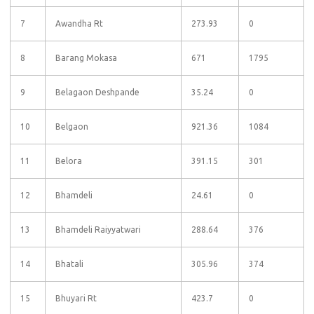
7
Awandha Rt
273.93
0
8
Barang Mokasa
671
1795
9
Belagaon Deshpande
35.24
0
10
Belgaon
921.36
1084
11
Belora
391.15
301
12
Bhamdeli
24.61
0
13
Bhamdeli Raiyyatwari
288.64
376
14
Bhatali
305.96
374
15
Bhuyari Rt
423.7
0