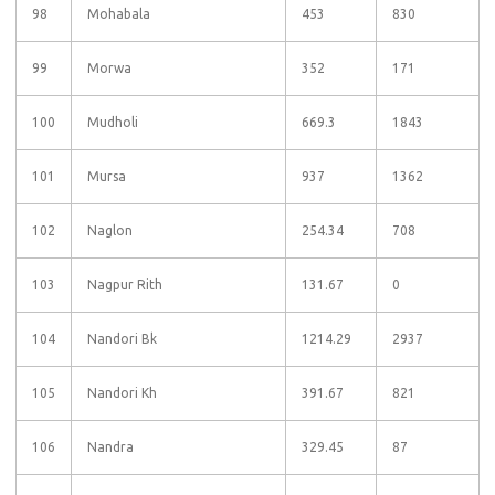
98
Mohabala
453
830
99
Morwa
352
171
100
Mudholi
669.3
1843
101
Mursa
937
1362
102
Naglon
254.34
708
103
Nagpur Rith
131.67
0
104
Nandori Bk
1214.29
2937
105
Nandori Kh
391.67
821
106
Nandra
329.45
87