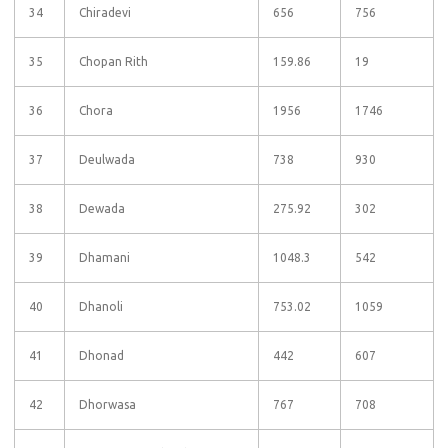
34
Chiradevi
656
756
35
Chopan Rith
159.86
19
36
Chora
1956
1746
37
Deulwada
738
930
38
Dewada
275.92
302
39
Dhamani
1048.3
542
40
Dhanoli
753.02
1059
41
Dhonad
442
607
42
Dhorwasa
767
708