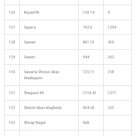
126
Ruyad Rt
150.14
0
127
Sagara
762.6
1204
128
Saiwan
861.53
430
129
Sawari
944
262
130
Sawarla Shirpur Alias
725.11
358
Wadegaon
131
Shegaon Kh
1316.41
1271
132
Sheloti Alias Wagheda
804.56
523
133
Shivaji Nagar
N/A