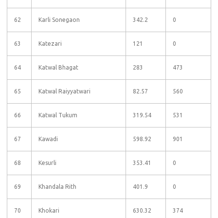
62
Karli Sonegaon
342.2
0
63
Katezari
121
0
64
Katwal Bhagat
283
473
65
Katwal Raiyyatwari
82.57
560
66
Katwal Tukum
319.54
531
67
Kawadi
598.92
901
68
Kesurli
353.41
0
69
Khandala Rith
401.9
0
70
Khokari
630.32
374