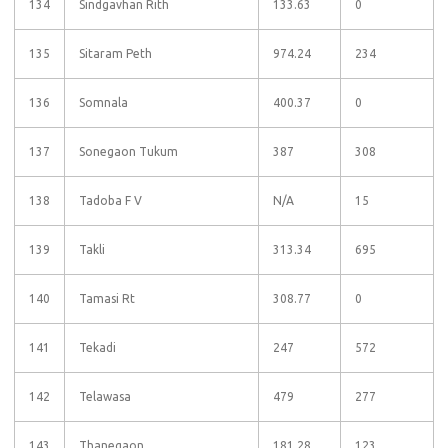
134
Sindgavhan Rith
133.63
0
135
Sitaram Peth
974.24
234
136
Somnala
400.37
0
137
Sonegaon Tukum
387
308
138
Tadoba F V
N/A
15
139
Takli
313.34
695
140
Tamasi Rt
308.77
0
141
Tekadi
247
572
142
Telawasa
479
277
143
Thanegaon
181.28
123