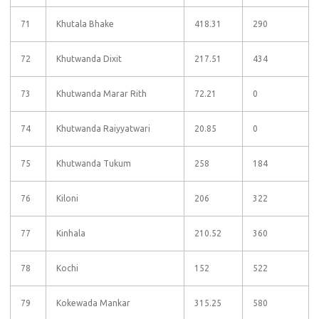
71
Khutala Bhake
418.31
290
72
Khutwanda Dixit
217.51
434
73
Khutwanda Marar Rith
72.21
0
74
Khutwanda Raiyyatwari
20.85
0
75
Khutwanda Tukum
258
184
76
Kiloni
206
322
77
Kinhala
210.52
360
78
Kochi
152
522
79
Kokewada Mankar
315.25
580