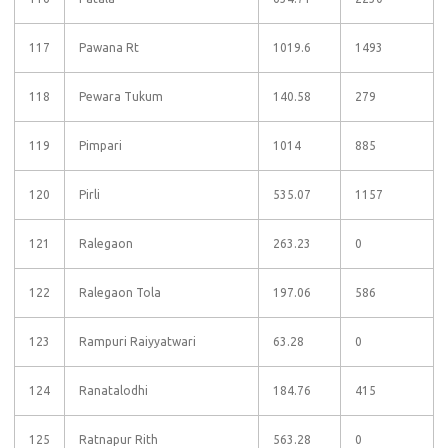
117
Pawana Rt
1019.6
1493
118
Pewara Tukum
140.58
279
119
Pimpari
1014
885
120
Pirli
535.07
1157
121
Ralegaon
263.23
0
122
Ralegaon Tola
197.06
586
123
Rampuri Raiyyatwari
63.28
0
124
Ranatalodhi
184.76
415
125
Ratnapur Rith
563.28
0