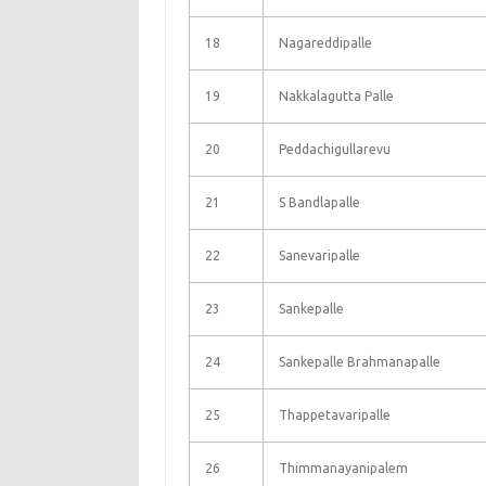
18
Nagareddipalle
19
Nakkalagutta Palle
20
Peddachigullarevu
21
S Bandlapalle
22
Sanevaripalle
23
Sankepalle
24
Sankepalle Brahmanapalle
25
Thappetavaripalle
26
Thimmanayanipalem