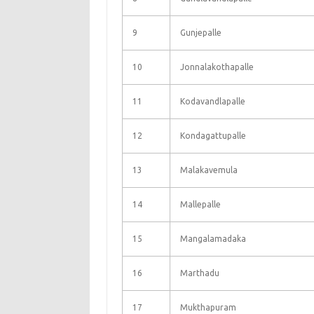
9
Gunjepalle
10
Jonnalakothapalle
11
Kodavandlapalle
12
Kondagattupalle
13
Malakavemula
14
Mallepalle
15
Mangalamadaka
16
Marthadu
17
Mukthapuram