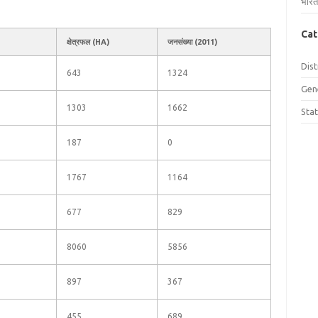
भारत
Cat
क्षेत्रफल (HA)
जनसंख्या (2011)
Dist
643
1324
Gen
1303
1662
Sta
187
0
1767
1164
677
829
8060
5856
897
367
455
689