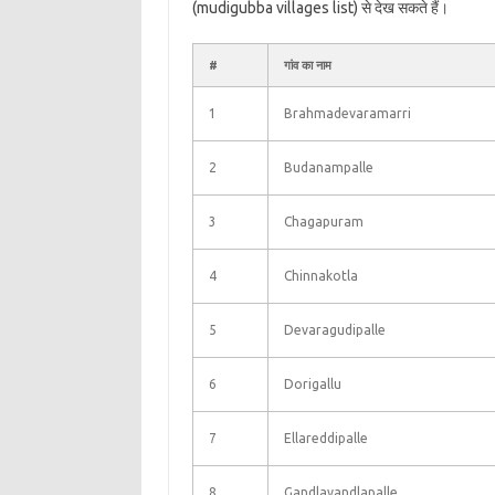
(mudigubba villages list) से देख सकते हैं।
#
गांव का नाम
1
Brahmadevaramarri
2
Budanampalle
3
Chagapuram
4
Chinnakotla
5
Devaragudipalle
6
Dorigallu
7
Ellareddipalle
8
Gandlavandlapalle