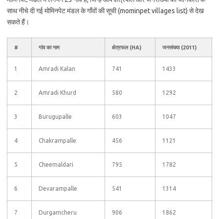
साथ नीचे दी गई मोमिनपेट मंडल के गाँवों की सूची (mominpet villages list) से देख
सकते हैं।
#
गांव का नाम
क्षेत्रफल (HA)
जनसंख्या (2011)
1
Amradi Kalan
741
1433
2
Amradi Khurd
580
1292
3
Burugupalle
603
1047
4
Chakrampalle
456
1121
5
Cheemaldari
795
1782
6
Devarampalle
541
1314
7
Durgamcheru
906
1862