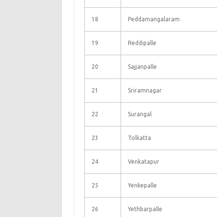
18
Peddamangalaram
19
Reddipalle
20
Sajjanpalle
21
Sriramnagar
22
Surangal
23
Tolkatta
24
Venkatapur
25
Yenkepalle
26
Yethbarpalle