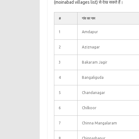
(moinabad villages list) से देख सकते हैं।
#
गांव का नाम
1
Amdapur
2
Aziznagar
3
Bakaram Jagir
4
Bangaliguda
5
Chandanagar
6
Chilkoor
7
Chinna Mangalaram
8
Chinnashapur