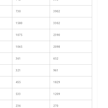
730
3902
1580
3302
1075
2390
1065
2098
361
652
321
961
455
1829
533
1209
236
270