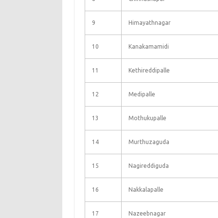
9
Himayathnagar
10
Kanakamamidi
11
Kethireddipalle
12
Medipalle
13
Mothukupalle
14
Murthuzaguda
15
Nagireddiguda
16
Nakkalapalle
17
Nazeebnagar