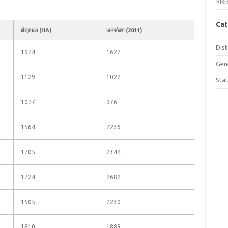
भारत
Cat
क्षेत्रफल (HA)
जनसंख्या (2011)
Dist
1974
1627
Gen
1129
1022
Sta
1077
976
1564
2236
1705
2344
1724
2682
1505
2230
1810
1889