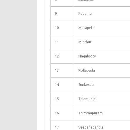
9
Kadumur
10
Masapeta
11
Midthur
12
Nagalooty
13
Rollapadu
14
Sunkesula
15
Talamudipi
16
Thimmapuram
17
Veepanagandla