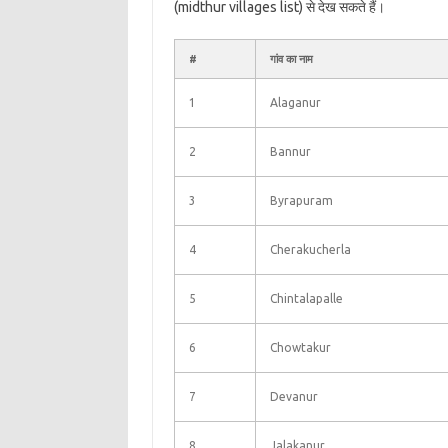
(midthur villages list) से देख सकते हैं।
#
गांव का नाम
1
Alaganur
2
Bannur
3
Byrapuram
4
Cherakucherla
5
Chintalapalle
6
Chowtakur
7
Devanur
8
Jalakanur