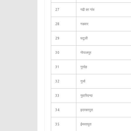
27
गढी का गांव
28
गडवार
29
घटूली
30
गोपालपुर
31
गुरदेह
32
गुर्जा
33
गुवारिदन्दा
34
इदरकापुरा
35
ईमरतपुरा