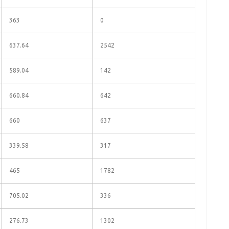
363
0
637.64
2542
589.04
142
660.84
642
660
637
339.58
317
465
1782
705.02
336
276.73
1302