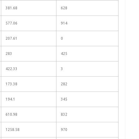
381.68
628
577.06
914
207.61
0
283
425
422.33
3
173.38
282
194.1
345
610.98
832
1258.58
970