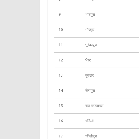
9
भाटपुरा
10
भोजपुर
11
भूरेकापुरा
12
भेरट
13
बुगडार
14
चैनापुरा
15
चक मण्‍डरायल
16
चॉदेली
17
चंदेलीपुरा