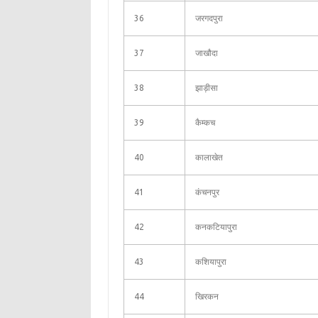
36
जरगदपुरा
37
जाखौदा
38
झाड़ीसा
39
कैम्कच
40
कालाखेत
41
कंचनपुर
42
कनकटियापुरा
43
कशियापुरा
44
खिरकन