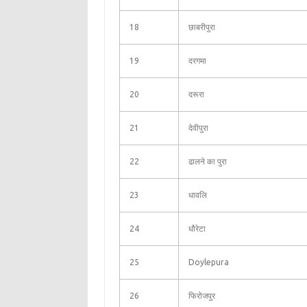
18
छाबरीपुरा
19
दरगमा
20
दरूरा
21
देवीपुरा
22
ढालने का पुरा
23
धावलि
24
धौरेटा
25
Doylepura
26
फिरोजपुर