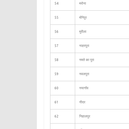
54
मरोना
55
मोंगेपुर
56
मुरीला
57
नाहरपुरा
58
नमते का पुरा
59
नवलपुरा
60
नयागॉव
61
नीदर
62
निहालपुर