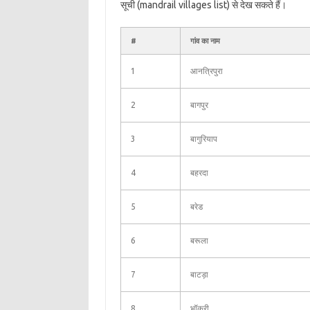
सूची (mandrail villages list) से देख सकते हैं।
#
गांव का नाम
1
आनत्रिपुरा
2
बागपुर
3
बागुरियाप
4
बहरदा
5
बरेड
6
बरूला
7
बाटड़ा
8
भॉकरी