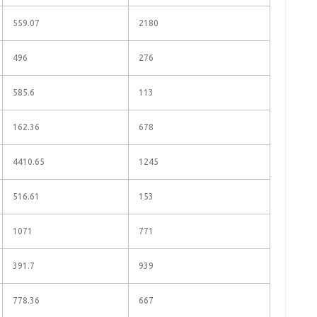
559.07
2180
496
276
585.6
113
162.36
678
4410.65
1245
516.61
153
1071
771
391.7
939
778.36
667