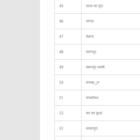
45
लाला का पुरा
46
लांगरा
47
मेकना
48
मकनपुर
49
मकनपुर स्वामी
50
मनाख्ुार
51
मण्डरॉयल
52
मार का कुआं
53
मरकापुरा