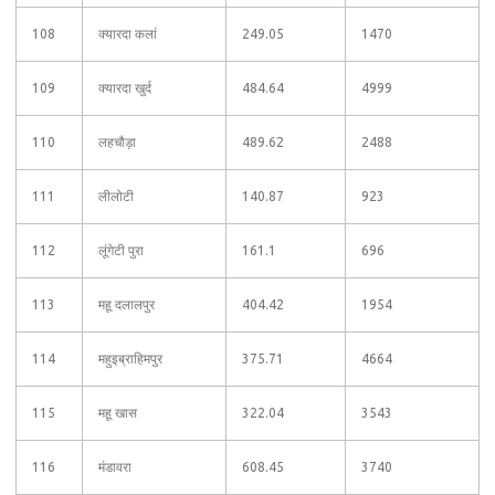
108
क्यारदा कलां
249.05
1470
109
क्यारदा खुर्द
484.64
4999
110
लहचौड़ा
489.62
2488
111
लीलोटी
140.87
923
112
लूंगेटी पुरा
161.1
696
113
महू दलालपुर
404.42
1954
114
महुइब्राहिमपुर
375.71
4664
115
महू खास
322.04
3543
116
मंडावरा
608.45
3740