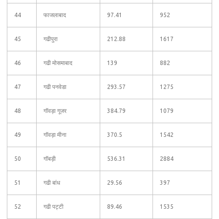
44
फाजलाबाद
97.41
952
45
गढीपुरा
212.88
1617
46
गढी मोसमाबाद
139
882
47
गढी पनवेडा
293.57
1275
48
गॉवड़ा गूजर
384.79
1079
49
गॉवड़ा मीना
370.5
1542
50
गॉबड़ी
536.31
2884
51
गढी बांध
29.56
397
52
गढी पट्टी
89.46
1535