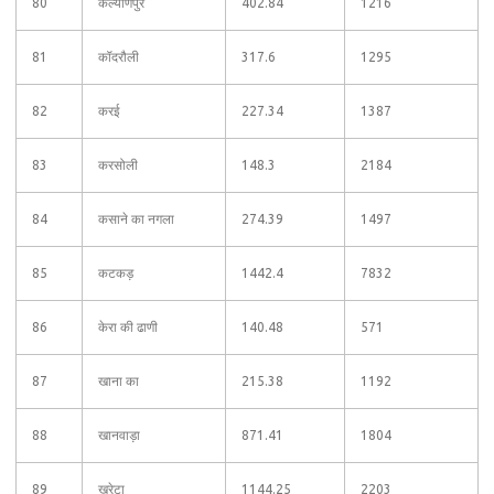
80
कल्याणपुर
402.84
1216
81
कॉदरौली
317.6
1295
82
करई
227.34
1387
83
करसोली
148.3
2184
84
कसाने का नगला
274.39
1497
85
कटकड़
1442.4
7832
86
केरा की ढाणी
140.48
571
87
खाना का
215.38
1192
88
खानवाड़ा
871.41
1804
89
खरेटा
1144.25
2203