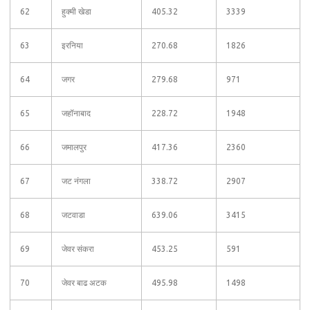
62
हुक्मी खेडा
405.32
3339
63
इरनिया
270.68
1826
64
जगर
279.68
971
65
जहॉनाबाद
228.72
1948
66
जमालपुर
417.36
2360
67
जट नंगला
338.72
2907
68
जटवाडा
639.06
3415
69
जेवर संकरा
453.25
591
70
जेवर बाढ अटक
495.98
1498