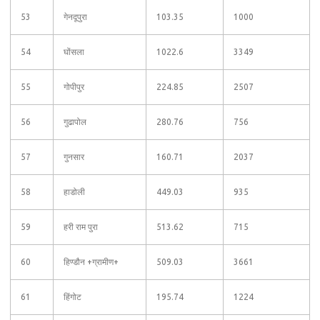
53
गेनदूपुरा
103.35
1000
54
घोंसला
1022.6
3349
55
गोपीपुर
224.85
2507
56
गुढापोल
280.76
756
57
गुनसार
160.71
2037
58
हाडोली
449.03
935
59
हरी राम पुरा
513.62
715
60
हिण्डौन +ग्रामीण+
509.03
3661
61
हिंगोट
195.74
1224