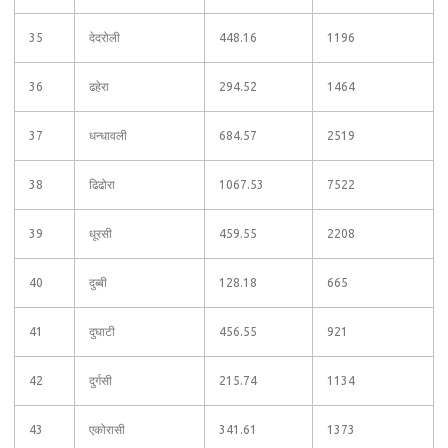
35
देदरोली
448.16
1196
36
ढहेरा
294.52
1464
37
धन्धावली
684.57
2519
38
ढिढोरा
1067.53
7522
39
धूरसी
459.55
2208
40
दुब्बी
128.18
665
41
दुघाटी
456.55
921
42
दुर्गसी
215.74
1134
43
एकोरासी
341.61
1373