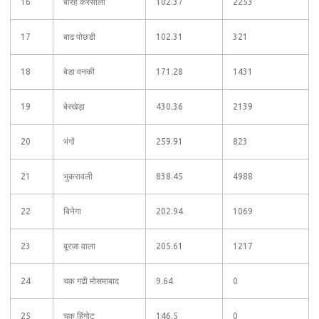
16
बारह करसोली
102.37
2253
17
बाढ पोछडी
102.31
321
18
बेडा वनकी
171.28
1431
19
बेरखेड़ा
430.36
2139
20
भंगों
259.91
823
21
भुकरावली
838.45
4988
22
बिनेगा
202.94
1069
23
बूरजा वाला
205.61
1217
24
चक गढी मोसमाबाद
9.64
0
25
चक हिंगोट
146.5
0