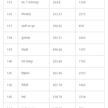
135
पव्ी नारायनपुर
264.8
1556
136
पीपलहेडा
335.33
2573
137
पहली का पुरा
296.62
838
138
फुलवाड़ा
592.31
3602
139
पोछड़ी
696.06
1397
140
रारा शाहपुर
205.89
1703
141
रिझंवास
435.96
2107
142
रीठोली
433.78
1865
143
रेवई
358.78
2326