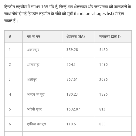
हिण्डौन तहसील में लगभग 165 गाँव हैं, जिन्हें आप क्षेत्रफल और जनसंख्या की जानकारी के
साथ नीचे दी गई हिण्डौन तहसील के गाँवों की सूची (hindaun villages list) से देख
सकते हैं।
#
गांव का नाम
क्षेत्रफल (HA)
जनसंख्या (2011)
1
अकबरपुर
359.28
5450
2
आलावाड़ा
204.3
1490
3
अलीपुरा
567.51
3096
4
अन्दन का पुरा
180.23
1826
5
आरेनी गूजर
1592.07
813
6
एरेनिया का पुरा
110.6
809