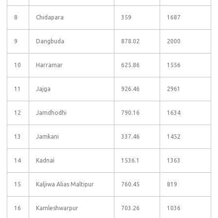
8
Chidapara
359
1687
9
Dangbuda
878.02
2000
10
Harramar
625.86
1556
11
Jajga
926.46
2961
12
Jamdhodhi
790.16
1634
13
Jamkani
337.46
1452
14
Kadnai
1536.1
1363
15
Kaljiwa Alias Maltipur
760.45
819
16
Kamleshwarpur
703.26
1036