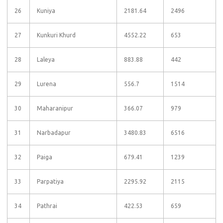
26
Kuniya
2181.64
2496
27
Kunkuri Khurd
4552.22
653
28
Laleya
883.88
442
29
Lurena
556.7
1514
30
Maharanipur
366.07
979
31
Narbadapur
3480.83
6516
32
Paiga
679.41
1239
33
Parpatiya
2295.92
2115
34
Pathrai
422.53
659