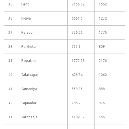
35
Pent
7155.52
1562
36
Pidiya
6551.6
1272
37
Rajapur
736.06
1776
38
Rajkheta
733.3
809
39
Ropakhar
1772.28
2176
40
Salainagar
428.84
1060
41
Samaniya
539.93
888
42
Sapnadar
785.2
976
43
Sarbhanja
1182.97
1663