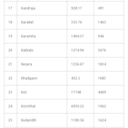
17
Kandraja
928.17
491
18
Karabel
353.76
1465
19
Karamha
1404.37
946
20
Katkalo
1274.96
3676
21
Kesara
1256.67
1834
22
Khadgaon
452.5
1683
23
Kot
17748
4409
24
Kotchhal
6930.22
1962
25
Kudaridih
1180.56
1624