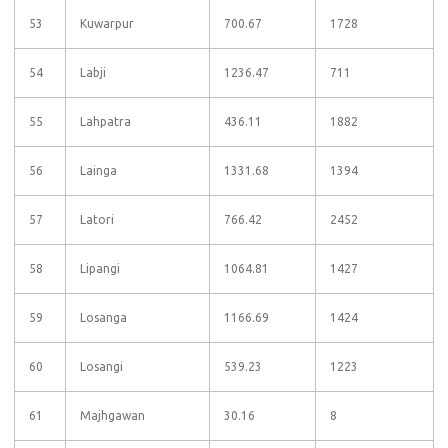
53
Kuwarpur
700.67
1728
54
Labji
1236.47
711
55
Lahpatra
436.11
1882
56
Lainga
1331.68
1394
57
Latori
766.42
2452
58
Lipangi
1064.81
1427
59
Losanga
1166.69
1424
60
Losangi
539.23
1223
61
Majhgawan
30.16
8