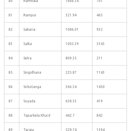
80
Ramhala
1666.34
701
81
Rampur
321.94
465
82
Sakaria
1086.01
932
83
Salka
1005.39
3343
84
Selra
809.35
211
85
Singidhana
225.87
1143
86
Sirkotanga
366.34
1450
87
Soyada
638.33
419
88
Taparkela Khurd
442.7
842
89
Taraju
529.74
1394