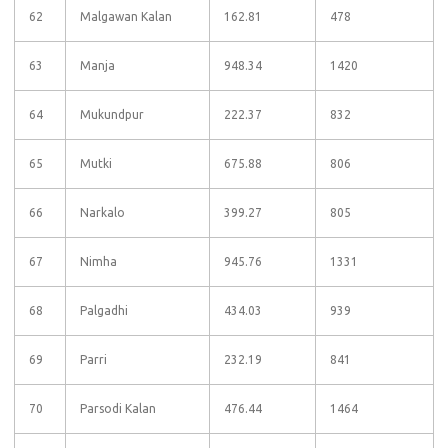
62
Malgawan Kalan
162.81
478
63
Manja
948.34
1420
64
Mukundpur
222.37
832
65
Mutki
675.88
806
66
Narkalo
399.27
805
67
Nimha
945.76
1331
68
Palgadhi
434.03
939
69
Parri
232.19
841
70
Parsodi Kalan
476.44
1464