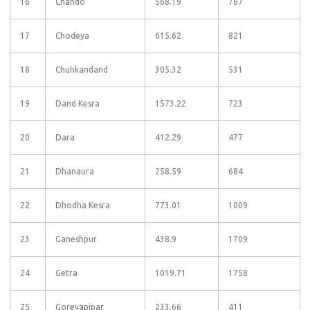
16
Chando
568.19
767
17
Chodeya
615.62
821
18
Chuhkandand
305.32
531
19
Dand Kesra
1573.22
723
20
Dara
412.29
477
21
Dhanaura
258.59
684
22
Dhodha Kesra
773.01
1009
23
Ganeshpur
438.9
1709
24
Getra
1019.71
1758
25
Goreyapipar
233.66
411