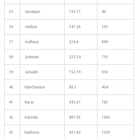
35
Janakpur
130.17
40
36
Jiwiliya
347.26
393
37
Jodhpur
224.6
898
38
Judwani
225.34
793
39
Junadih
152.19
936
40
Kanchanpur
88.3
404
41
Karai
393.67
783
42
Katinda
801.93
1985
43
Katkona
451.82
1303