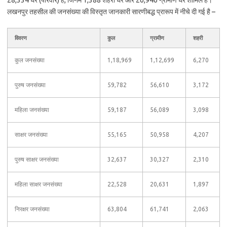
28,334 घर (परिवार) हैं, जिनमें 1,388 शहरी घर और 26,946 ग्रामीण घर शामिल हैं।
लखनपुर तहसील की जनसंख्या की विस्तृत जानकारी सारणीबद्ध प्रारूप में नीचे दी गई है –
विवरण
कुल
ग्रामीण
शहरी
कुल जनसंख्या
1,18,969
1,12,699
6,270
पुरुष जनसंख्या
59,782
56,610
3,172
महिला जनसंख्या
59,187
56,089
3,098
साक्षर जनसंख्या
55,165
50,958
4,207
पुरुष साक्षर जनसंख्या
32,637
30,327
2,310
महिला साक्षर जनसंख्या
22,528
20,631
1,897
निरक्षर जनसंख्या
63,804
61,741
2,063