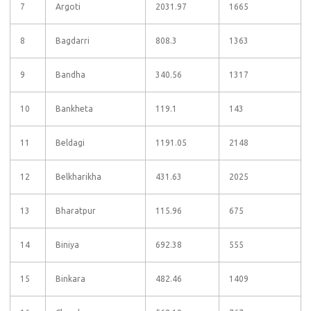
7
Argoti
2031.97
1665
8
Bagdarri
808.3
1363
9
Bandha
340.56
1317
10
Bankheta
119.1
143
11
Beldagi
1191.05
2148
12
Belkharikha
431.63
2025
13
Bharatpur
115.96
675
14
Biniya
692.38
555
15
Binkara
482.46
1409