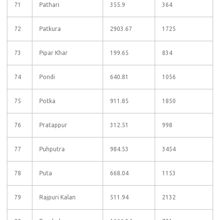
71
Pathari
355.9
364
72
Patkura
2903.67
1725
73
Pipar Khar
199.65
834
74
Pondi
640.81
1056
75
Potka
911.85
1850
76
Pratappur
312.51
998
77
Puhputra
984.53
3454
78
Puta
668.04
1153
79
Rajpuri Kalan
511.94
2132