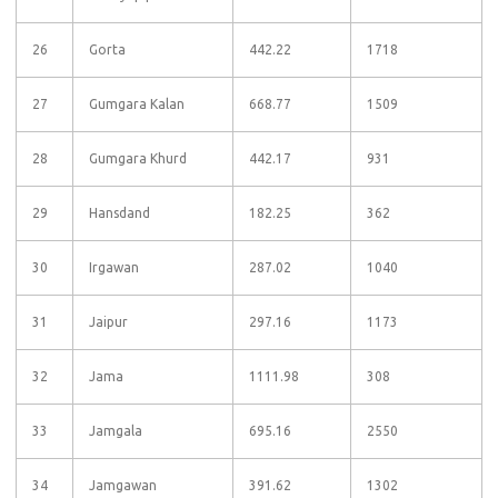
26
Gorta
442.22
1718
27
Gumgara Kalan
668.77
1509
28
Gumgara Khurd
442.17
931
29
Hansdand
182.25
362
30
Irgawan
287.02
1040
31
Jaipur
297.16
1173
32
Jama
1111.98
308
33
Jamgala
695.16
2550
34
Jamgawan
391.62
1302