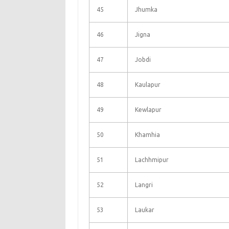
45
Jhumka
46
Jigna
47
Jobdi
48
Kaulapur
49
Kewlapur
50
Khamhia
51
Lachhmipur
52
Langri
53
Laukar