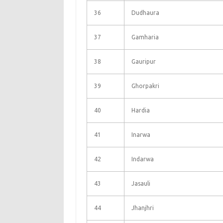
36
Dudhaura
37
Gamharia
38
Gauripur
39
Ghorpakri
40
Hardia
41
Inarwa
42
Indarwa
43
Jasauli
44
Jhanjhri