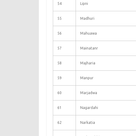
54
Lipni
55
Madhuri
56
Mahuawa
57
Mainatanr
58
Majharia
59
Manpur
60
Marjadwa
61
Nagardahi
62
Narkatia