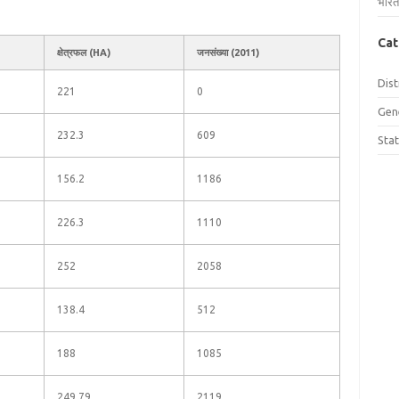
भारत
Cat
क्षेत्रफल (HA)
जनसंख्या (2011)
Dist
221
0
Gen
232.3
609
Sta
156.2
1186
226.3
1110
252
2058
138.4
512
188
1085
249.79
2119