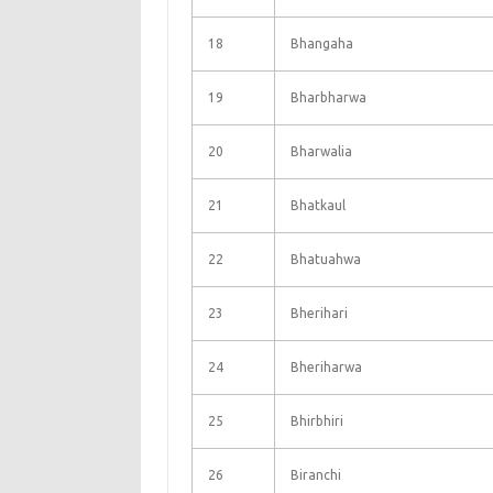
18
Bhangaha
19
Bharbharwa
20
Bharwalia
21
Bhatkaul
22
Bhatuahwa
23
Bherihari
24
Bheriharwa
25
Bhirbhiri
26
Biranchi