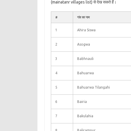
(mainatanr villages list) से देख सकते हैं।
#
गांव का नाम
1
Ahira Siswa
2
Asogwa
3
Babhnauli
4
Bahuarwa
5
Bahuarwa Tilangahi
6
Bairia
7
Bakulahia
8
Balirampur