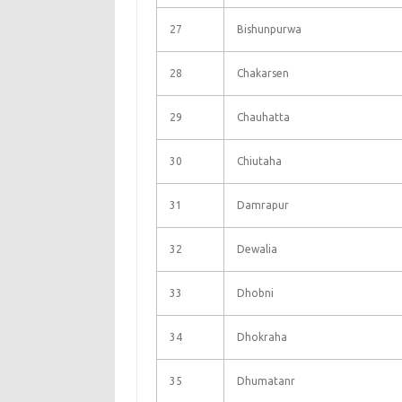
27
Bishunpurwa
28
Chakarsen
29
Chauhatta
30
Chiutaha
31
Damrapur
32
Dewalia
33
Dhobni
34
Dhokraha
35
Dhumatanr