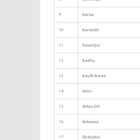
9
Barwa
10
Barwadih
11
Basantpur
12
Bastha
13
Baudh Barwa
14
Behri
15
Belwa Dih
16
Belwania
17
Bhaluahia