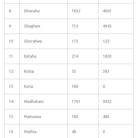
8
Dhanaha
1832
4003
9
Ghaghwa
713
4945
10
Ghorahwa
175
125
11
Kataha
214
1820
12
Kolua
53
383
13
Kuria
180
0
14
Madhubani
1761
9922
15
Mahuawa
180
486
16
Mathia
48
0