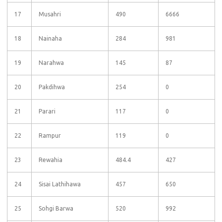
17
Musahri
490
6666
18
Nainaha
284
981
19
Narahwa
145
87
20
Pakdihwa
254
0
21
Parari
117
0
22
Rampur
119
0
23
Rewahia
484.4
427
24
Sisai Lathihawa
457
650
25
Sohgi Barwa
520
992