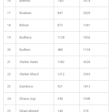
16
Bidhnoi
1407
3078
17
Bisalwas
847
2020
18
Bithan
875
1261
19
Budhera
1128
1856
20
Budheri
488
1159
21
Cheher Kalan
1582
4526
22
Cheher Khurd
1212
2505
23
Damkora
921
1815
24
Dhana Jogi
340
1048
25
Dhani Ahmed
140
270