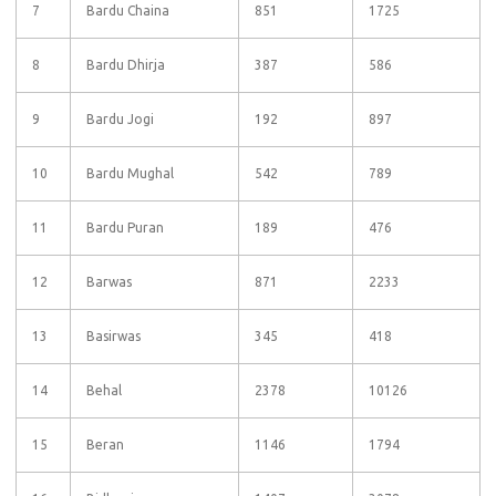
7
Bardu Chaina
851
1725
8
Bardu Dhirja
387
586
9
Bardu Jogi
192
897
10
Bardu Mughal
542
789
11
Bardu Puran
189
476
12
Barwas
871
2233
13
Basirwas
345
418
14
Behal
2378
10126
15
Beran
1146
1794