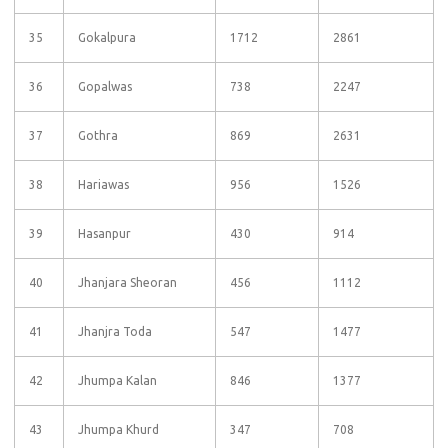
35
Gokalpura
1712
2861
36
Gopalwas
738
2247
37
Gothra
869
2631
38
Hariawas
956
1526
39
Hasanpur
430
914
40
Jhanjara Sheoran
456
1112
41
Jhanjra Toda
547
1477
42
Jhumpa Kalan
846
1377
43
Jhumpa Khurd
347
708