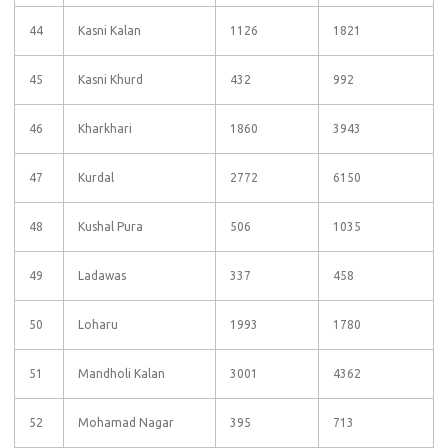
44
Kasni Kalan
1126
1821
45
Kasni Khurd
432
992
46
Kharkhari
1860
3943
47
Kurdal
2772
6150
48
Kushal Pura
506
1035
49
Ladawas
337
458
50
Loharu
1993
1780
51
Mandholi Kalan
3001
4362
52
Mohamad Nagar
395
713