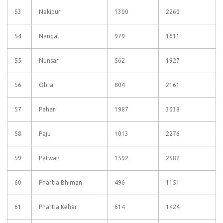
53
Nakipur
1300
2260
54
Nangal
979
1611
55
Nunsar
562
1927
56
Obra
804
2161
57
Pahari
1987
3638
58
Paju
1013
2276
59
Patwan
1592
2582
60
Phartia Bhiman
496
1151
61
Phartia Kehar
614
1424