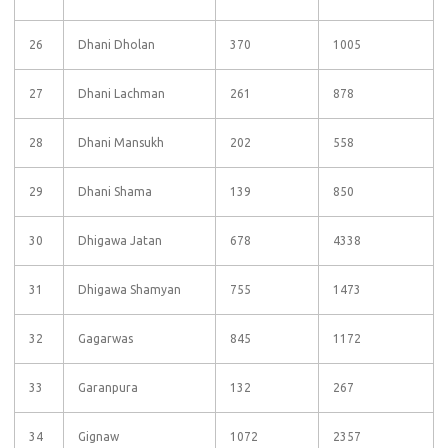
26
Dhani Dholan
370
1005
27
Dhani Lachman
261
878
28
Dhani Mansukh
202
558
29
Dhani Shama
139
850
30
Dhigawa Jatan
678
4338
31
Dhigawa Shamyan
755
1473
32
Gagarwas
845
1172
33
Garanpura
132
267
34
Gignaw
1072
2357