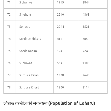
71
Sidhanwa
1719
2844
72
Singhani
2210
4868
73
Sohasra
2044
6521
74
Sorda Jadid 310
414
785
75
Sorda Kadim
323
924
76
Sudhiwas
564
1300
77
Surpura Kalan
1308
2649
78
Surpura Khurd
1200
2114
लोहारू तहसील की जनसंख्या (Population of Loharu)