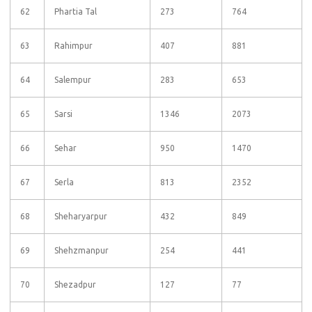
62
Phartia Tal
273
764
63
Rahimpur
407
881
64
Salempur
283
653
65
Sarsi
1346
2073
66
Sehar
950
1470
67
Serla
813
2352
68
Sheharyarpur
432
849
69
Shehzmanpur
254
441
70
Shezadpur
127
77