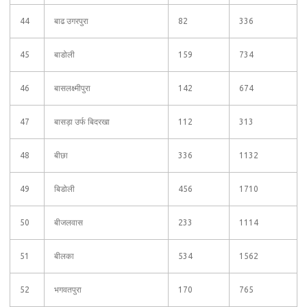
44
बाढ उगरपुरा
82
336
45
बाडोली
159
734
46
बासलक्ष्मीपुरा
142
674
47
बासड़ा उर्फ बिदरखा
112
313
48
बीछा
336
1132
49
बिडोली
456
1710
50
बीजलवास
233
1114
51
बीलका
534
1562
52
भगवतपुरा
170
765