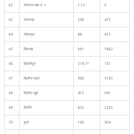
62
भेरूवास चक नं. ५
1.15
0
63
भोज्याड़ा
240
472
64
भोबतपुरा
88
413
65
बिदरखा
661
1862
66
बिहारीपुरा
218.71
721
67
बिलौना कलां
908
5192
68
बिलौना खुर्द
415
941
69
बिनौरी
825
2292
70
बुर्जा
100
424