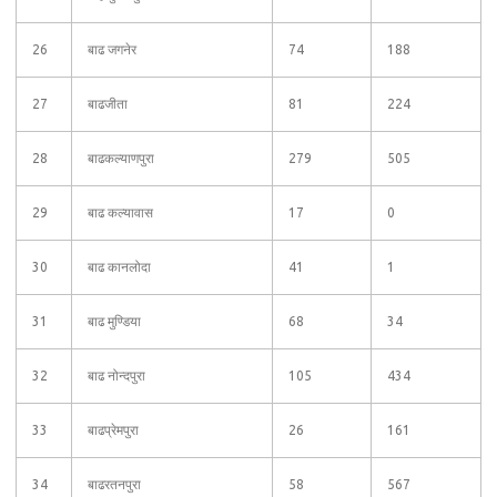
26
बाढ जगनेर
74
188
27
बाढजीता
81
224
28
बाढकल्याणपुरा
279
505
29
बाढ कल्यावास
17
0
30
बाढ कानलोदा
41
1
31
बाढ मुण्डिया
68
34
32
बाढ नोन्दपुरा
105
434
33
बाढप्रेमपुरा
26
161
34
बाढरतनपुरा
58
567