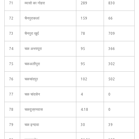
71
व्यासो का नोहरा
289
830
72
चैनपुराकलां
159
66
73
चैनपुरा खुर्द
78
709
74
चक अभयपूरा
95
366
75
चकअलीपुरा
95
302
76
चकचांदपुर
102
502
77
चक चांदसेन
4
0
78
चकदुज्रनवास
4.18
0
79
चक इन्दावा
30
39