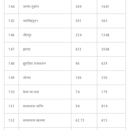
144
जगनेर तुर्कान
369
1641
145
जयसिंहपुरा१
301
565
146
जीतपुर
254
1348
147
झांपदा
633
3048
148
झुपडिया राजावतान
96
639
149
जोनपा
106
350
150
केला का वास
74
170
151
कल्लावास जागिर
94
814
152
कल्लावास खालसा
62.73
615