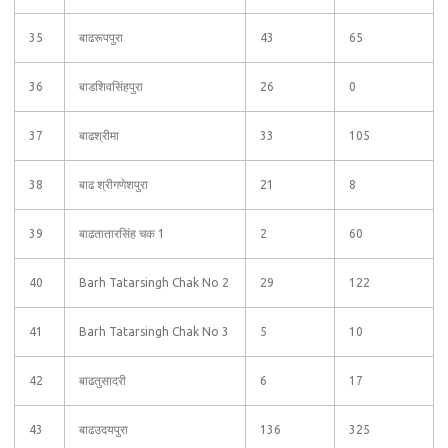
35
बाढरूपपुरा
43
65
36
बाडशिवसिंहपुरा
26
0
37
बाढश्रीमा
33
105
38
बाढ श्रीगणेशपुरा
21
8
39
बाढतातारसिंह चक 1
2
60
40
Barh Tatarsingh Chak No 2
29
122
41
Barh Tatarsingh Chak No 3
5
10
42
बाढतुसादरी
6
17
43
बाढउदयपुरा
136
325