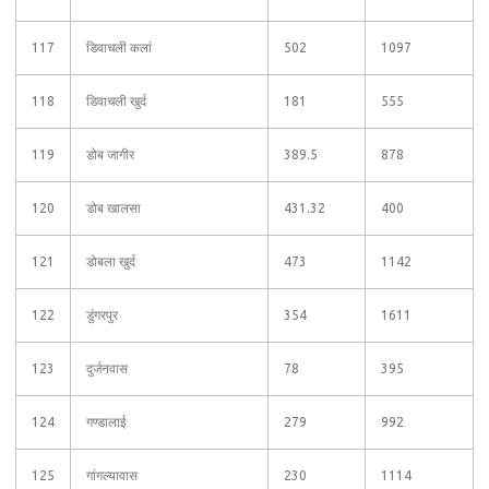
117
डिवाचली कलां
502
1097
118
डिवाचली खुर्द
181
555
119
डोब जागीर
389.5
878
120
डोब खालसा
431.32
400
121
डोबला खुर्द
473
1142
122
डुंगरपुर
354
1611
123
दुर्जनवास
78
395
124
गण्डालाई
279
992
125
गांगल्यावास
230
1114