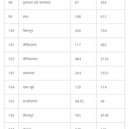
98
पूरणवास उर्फ चारणवास
87
436
99
छावा
248
612
100
चिमनपुरा
260
704
101
चौडियावास
117
405
102
चौण्डियावास
484
2156
103
डाबरकलां
264
1023
104
डाबर खुर्द
120
314
105
दागडीजगनेर
44.95
40
106
दौलतपुरा
785
4140