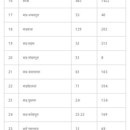
16
बरेडी
485
1422
17
बाढ अचलपुरा
55
40
18
बाढबाडा
129
202
19
बाढ बड़वा
53
513
20
बाढ भोबतपुरा
33
8
21
बाढ डाबरकला
63
165
22
बाढदेहलाल
71
304
23
बाढ दुब्लया
24
154
24
बाढ फतेहपुरा
23.22
169
25
बार्ह गुमानपुरा
13
69