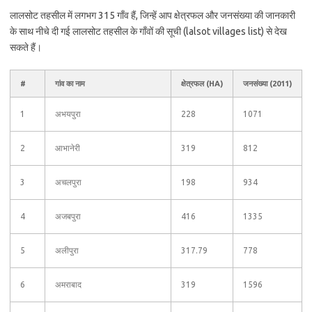
लालसोट तहसील में लगभग 315 गाँव हैं, जिन्हें आप क्षेत्रफल और जनसंख्या की जानकारी
के साथ नीचे दी गई लालसोट तहसील के गाँवों की सूची (lalsot villages list) से देख
सकते हैं।
#
गांव का नाम
क्षेत्रफल (HA)
जनसंख्या (2011)
1
अभयपुरा
228
1071
2
आभानेरी
319
812
3
अचलपुरा
198
934
4
अजबपुरा
416
1335
5
अलीपुरा
317.79
778
6
अमराबाद
319
1596