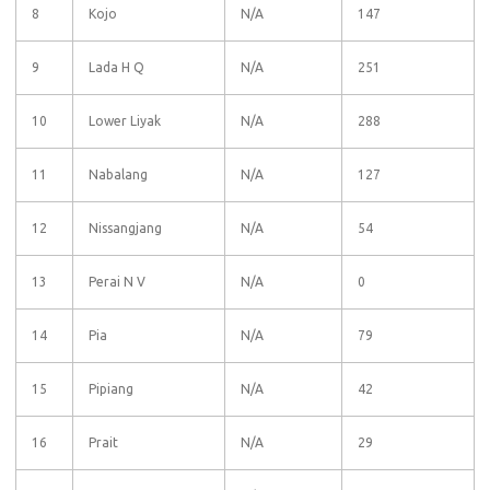
8
Kojo
N/A
147
9
Lada H Q
N/A
251
10
Lower Liyak
N/A
288
11
Nabalang
N/A
127
12
Nissangjang
N/A
54
13
Perai N V
N/A
0
14
Pia
N/A
79
15
Pipiang
N/A
42
16
Prait
N/A
29