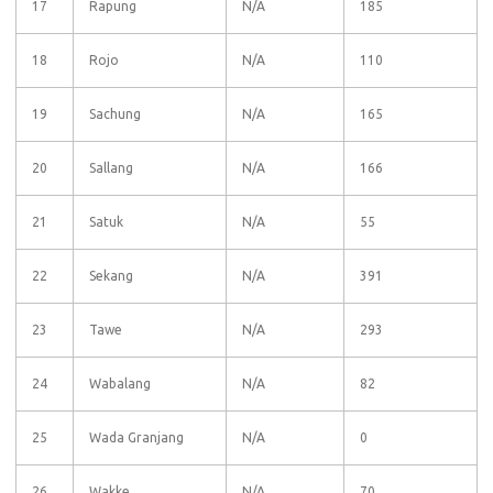
17
Rapung
N/A
185
18
Rojo
N/A
110
19
Sachung
N/A
165
20
Sallang
N/A
166
21
Satuk
N/A
55
22
Sekang
N/A
391
23
Tawe
N/A
293
24
Wabalang
N/A
82
25
Wada Granjang
N/A
0
26
Wakke
N/A
70