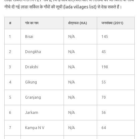
नीचे दी गई लाडा सर्किल के गाँवों की सूची (lada villages list) से देख सकते हैं।
#
गांव का नाम
क्षेत्रफल (HA)
जनसंख्या (2011)
1
Bisai
N/A
145
2
Dongkha
N/A
45
3
Drakshi
N/A
198
4
Gikung
N/A
55
5
Granjang
N/A
70
6
Jarkam
N/A
56
7
Kampa N V
N/A
64