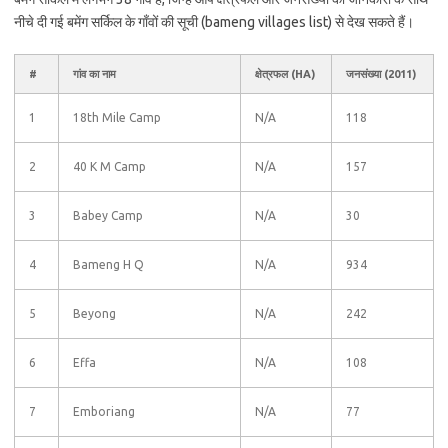
नीचे दी गई बमेंग सर्किल के गाँवों की सूची (bameng villages list) से देख सकते हैं।
#
गांव का नाम
क्षेत्रफल (HA)
जनसंख्या (2011)
1
18th Mile Camp
N/A
118
2
40 K M Camp
N/A
157
3
Babey Camp
N/A
30
4
Bameng H Q
N/A
934
5
Beyong
N/A
242
6
Effa
N/A
108
7
Emboriang
N/A
77