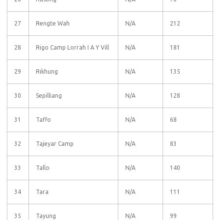
27
Rengte Wah
N/A
212
28
Rigo Camp Lorrah I A Y Vill
N/A
181
29
Rikhung
N/A
135
30
Sepilliang
N/A
128
31
Taffo
N/A
68
32
Tajeyar Camp
N/A
83
33
Tallo
N/A
140
34
Tara
N/A
111
35
Tayung
N/A
99