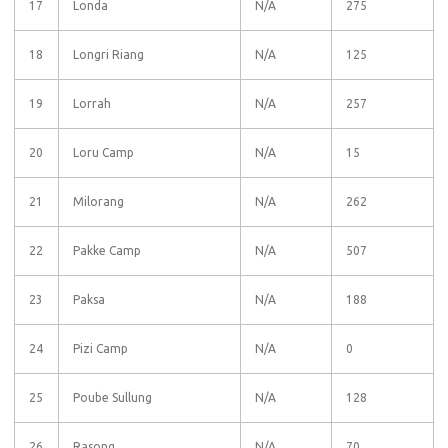
17
Londa
N/A
275
18
Longri Riang
N/A
125
19
Lorrah
N/A
257
20
Loru Camp
N/A
15
21
Milorang
N/A
262
22
Pakke Camp
N/A
507
23
Paksa
N/A
188
24
Pizi Camp
N/A
0
25
Poube Sullung
N/A
128
26
Rasong
N/A
70