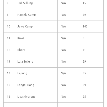
8
Gidi Sullung
N/A
45
9
Hamkia Camp
N/A
89
10
Jawa Camp
N/A
163
11
Kawa
N/A
0
12
Khora
N/A
71
13
Laja Sullung
N/A
29
14
Lapung
N/A
85
15
Lengdi Liang
N/A
89
16
Liya Myorang
N/A
25