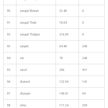
90
Jangal Shiwan
23.48
0
91
Jangal Thah
18.04
0
92
Jangal Thalgor
216.09
0
93
Janjeli
64.48
240
94
Jar
78
246
95
Jarol
296
951
96
Jhamol
122.94
141
97
Jhunjan
140.01
94
98
Jimu
111.34
209