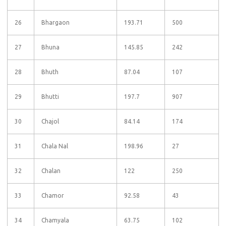
26
Bhargaon
193.71
500
27
Bhuna
145.85
242
28
Bhuth
87.04
107
29
Bhutti
197.7
907
30
Chajol
84.14
174
31
Chala Nal
198.96
27
32
Chalan
122
250
33
Chamor
92.58
43
34
Chamyala
63.75
102