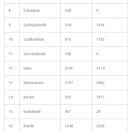
8
Echalahal
328
0
9
Gothuladoddi
234
1656
10
Gudikambali
810
1782
11
Gurraladoddi
108
0
12
Halvi
2341
5114
13
Kamavaram
2187
3862
14
Karani
395
1017
15
Katedoddi
437
28
16
Katriki
1340
2045