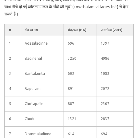
साथ नीचे दी गई कौतलम मंडल के गाँवों की सूची (kowthalam villages list) से देख
सकते हैं।
#
गांव का नाम
क्षेत्रफल (HA)
जनसंख्या (2011)
1
Agasaladinne
696
1397
2
Badinehal
3250
4986
3
Bantakunta
603
1083
4
Bapuram
891
2072
5
Chirtapalle
887
2307
6
Chudi
1321
2837
7
Dommaladinne
614
694