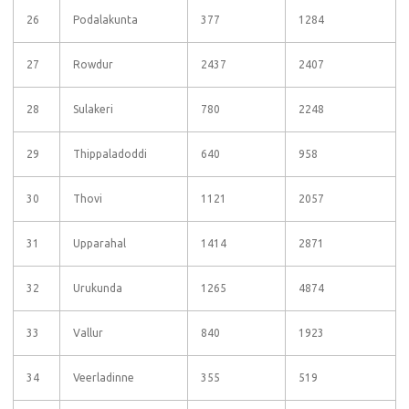
26
Podalakunta
377
1284
27
Rowdur
2437
2407
28
Sulakeri
780
2248
29
Thippaladoddi
640
958
30
Thovi
1121
2057
31
Upparahal
1414
2871
32
Urukunda
1265
4874
33
Vallur
840
1923
34
Veerladinne
355
519