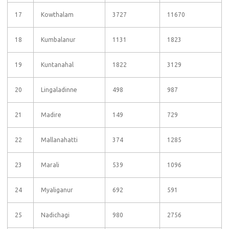
17
Kowthalam
3727
11670
18
Kumbalanur
1131
1823
19
Kuntanahal
1822
3129
20
Lingaladinne
498
987
21
Madire
149
729
22
Mallanahatti
374
1285
23
Marali
539
1096
24
Myaliganur
692
591
25
Nadichagi
980
2756