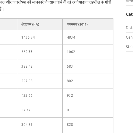
भारत
ेत्रफल और जनसंख्या की जानकारी के साथ नीचे दी गई खनियाढाना तहसील के गाँवों
ैं।
Cat
क्षेत्रफल (HA)
जनसंख्या (2011)
Dist
Gen
1435.94
4834
Sta
669.33
1062
382.42
583
297.98
802
433.66
932
57.37
0
304.83
828