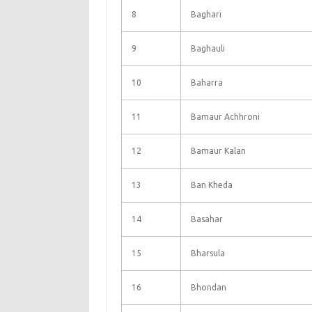
8
Baghari
9
Baghauli
10
Baharra
11
Bamaur Achhroni
12
Bamaur Kalan
13
Ban Kheda
14
Basahar
15
Bharsula
16
Bhondan