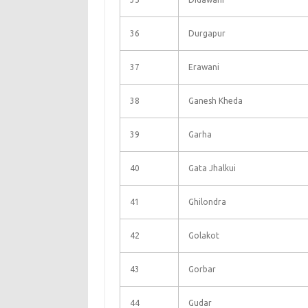
36
Durgapur
37
Erawani
38
Ganesh Kheda
39
Garha
40
Gata Jhalkui
41
Ghilondra
42
Golakot
43
Gorbar
44
Gudar