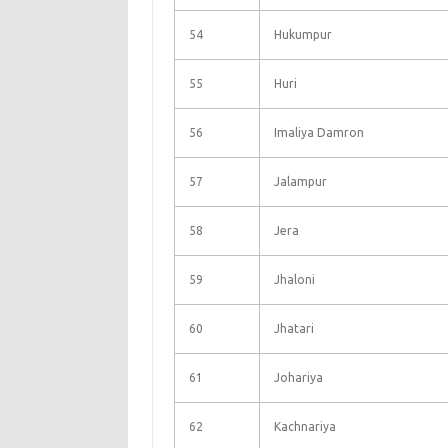
54
Hukumpur
55
Huri
56
Imaliya Damron
57
Jalampur
58
Jera
59
Jhaloni
60
Jhatari
61
Johariya
62
Kachnariya