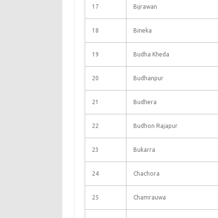
17
Bijrawan
18
Bineka
19
Budha Kheda
20
Budhanpur
21
Budhera
22
Budhon Rajapur
23
Bukarra
24
Chachora
25
Chamrauwa