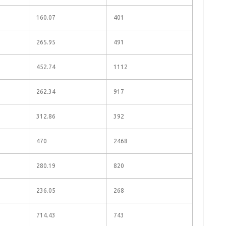
160.07
401
265.95
491
452.74
1112
262.34
917
312.86
392
470
2468
280.19
820
236.05
268
714.43
743