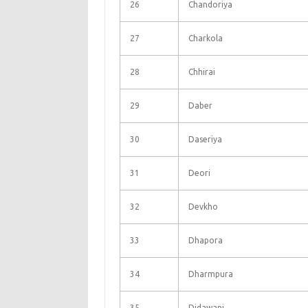
26
Chandoriya
27
Charkola
28
Chhirai
29
Daber
30
Daseriya
31
Deori
32
Devkho
33
Dhapora
34
Dharmpura
35
Didawani