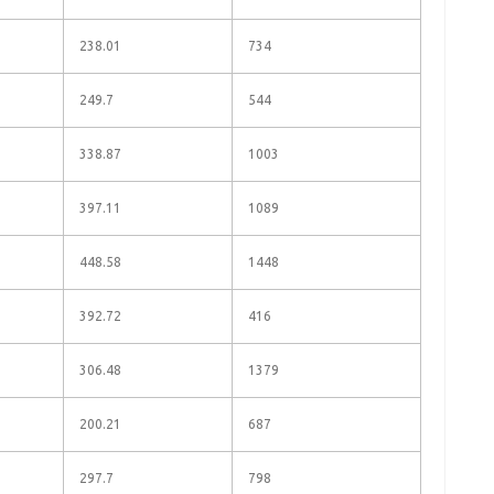
238.01
734
249.7
544
338.87
1003
397.11
1089
448.58
1448
392.72
416
306.48
1379
200.21
687
297.7
798