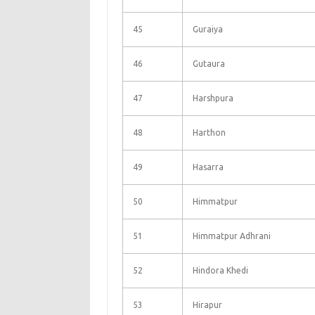
45
Guraiya
46
Gutaura
47
Harshpura
48
Harthon
49
Hasarra
50
Himmatpur
51
Himmatpur Adhrani
52
Hindora Khedi
53
Hirapur