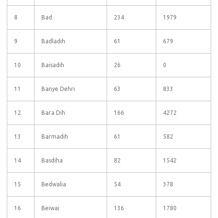
8
Bad
234
1979
9
Badladih
61
679
10
Baisadih
26
0
11
Banye Dehri
63
833
12
Bara Dih
166
4272
13
Barmadih
61
582
14
Basdiha
82
1542
15
Bedwalia
54
378
16
Beiwai
136
1780