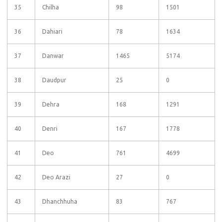
35
Chilha
98
1501
36
Dahiari
78
1634
37
Danwar
1465
5174
38
Daudpur
25
0
39
Dehra
168
1291
40
Denri
167
1778
41
Deo
761
4699
42
Deo Arazi
27
0
43
Dhanchhuha
83
767