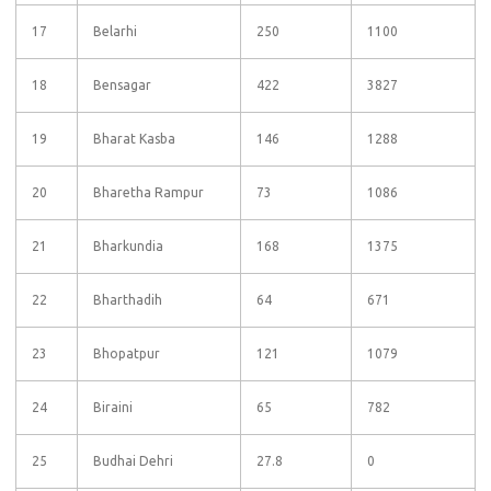
17
Belarhi
250
1100
18
Bensagar
422
3827
19
Bharat Kasba
146
1288
20
Bharetha Rampur
73
1086
21
Bharkundia
168
1375
22
Bharthadih
64
671
23
Bhopatpur
121
1079
24
Biraini
65
782
25
Budhai Dehri
27.8
0