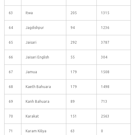
63
Itwa
205
1315
64
Jagdishpur
94
1236
65
Jaisari
292
3787
66
Jaisari English
55
304
67
Jamua
179
1508
68
Kaeth Bahuara
179
1498
69
Kanh Bahuara
89
713
70
Karakat
151
2563
71
Karam Kiliya
63
0