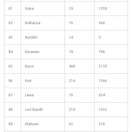
81
Kopa
39
1238
82
Kulhariya
76
666
83
Kumbhi
34
0
84
Kurawan
78
798
85
Kurur
408
3159
86
Kusi
214
1366
87
Lewa
76
654
88
Lori Bandh
219
1052
89
Mahuari
63
518