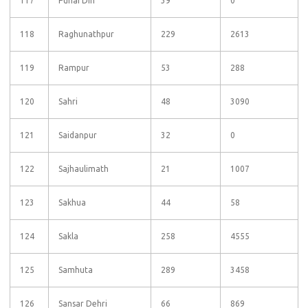
117
Punai Dih
39
0
118
Raghunathpur
229
2613
119
Rampur
53
288
120
Sahri
48
3090
121
Saidanpur
32
0
122
Sajhaulimath
21
1007
123
Sakhua
44
58
124
Sakla
258
4555
125
Samhuta
289
3458
126
Sansar Dehri
66
869