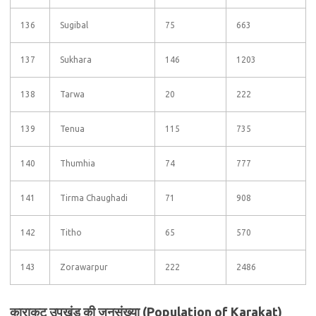
136
Sugibal
75
663
137
Sukhara
146
1203
138
Tarwa
20
222
139
Tenua
115
735
140
Thumhia
74
777
141
Tirma Chaughadi
71
908
142
Titho
65
570
143
Zorawarpur
222
2486
काराकट उपखंड की जनसंख्या (Population of Karakat)