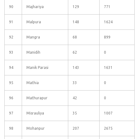
90
Majhariya
129
771
91
Malpura
148
1624
92
Mangra
68
899
93
Manidih
62
0
94
Manik Parasi
143
1631
95
Mathia
33
0
96
Mathurapur
42
0
97
Misrauliya
35
1007
98
Mohanpur
207
2675