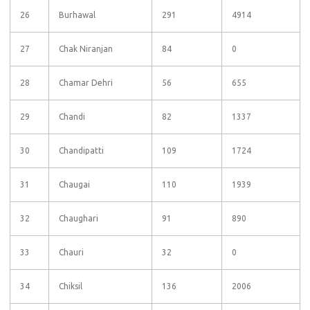
26
Burhawal
291
4914
27
Chak Niranjan
84
0
28
Chamar Dehri
56
655
29
Chandi
82
1337
30
Chandipatti
109
1724
31
Chaugai
110
1939
32
Chaughari
91
890
33
Chauri
32
0
34
Chiksil
136
2006