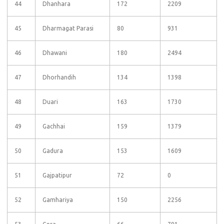
44
Dhanhara
172
2209
45
Dharmagat Parasi
80
931
46
Dhawani
180
2494
47
Dhorhandih
134
1398
48
Duari
163
1730
49
Gachhai
159
1379
50
Gadura
153
1609
51
Gajpatipur
72
0
52
Gamhariya
150
2256