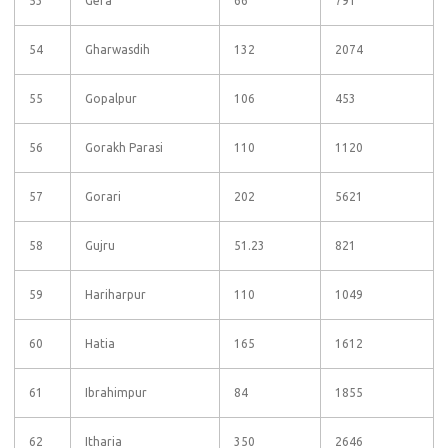
53
Gera
66
791
54
Gharwasdih
132
2074
55
Gopalpur
106
453
56
Gorakh Parasi
110
1120
57
Gorari
202
5621
58
Gujru
51.23
821
59
Hariharpur
110
1049
60
Hatia
165
1612
61
Ibrahimpur
84
1855
62
Itharia
350
2646