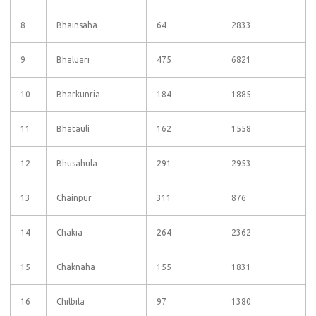
8
Bhainsaha
64
2833
9
Bhaluari
475
6821
10
Bharkunria
184
1885
11
Bhatauli
162
1558
12
Bhusahula
291
2953
13
Chainpur
311
876
14
Chakia
264
2362
15
Chaknaha
155
1831
16
Chilbila
97
1380