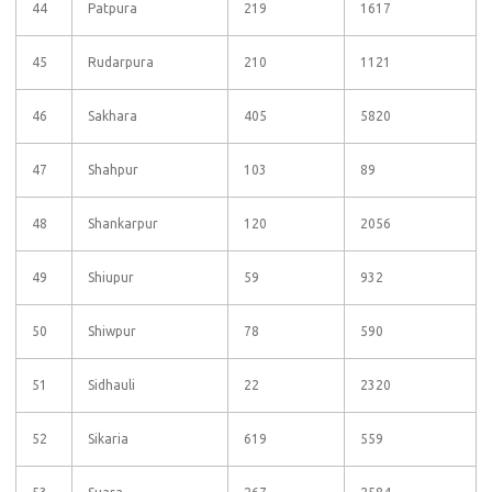
44
Patpura
219
1617
45
Rudarpura
210
1121
46
Sakhara
405
5820
47
Shahpur
103
89
48
Shankarpur
120
2056
49
Shiupur
59
932
50
Shiwpur
78
590
51
Sidhauli
22
2320
52
Sikaria
619
559