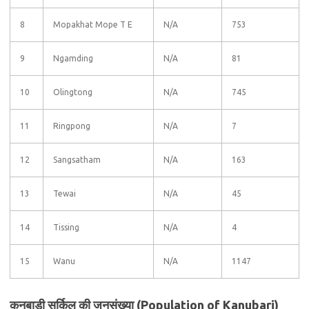
8
Mopakhat Mope T E
N/A
753
9
Ngamding
N/A
81
10
Olingtong
N/A
745
11
Ringpong
N/A
7
12
Sangsatham
N/A
163
13
Tewai
N/A
45
14
Tissing
N/A
4
15
Wanu
N/A
1147
कनुबाड़ी सर्किल की जनसंख्या (Population of Kanubari)